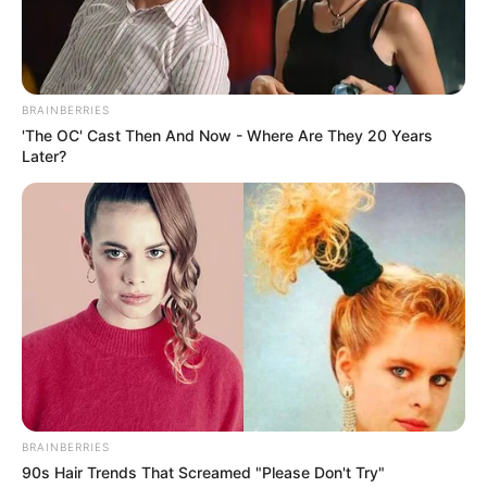
Gazette-des-Courses: 7 – 1 – 8 – 10 – 13 – 3 – 6 – 14
Le-Parisien: 7 – 8 – 10 – 13 – 6 – 14 – 1 – 4
Républicain-Lorrain: 14 – 13 – 8 – 10 – 7 – 6 – 3 – 1
Ouest-France: 8 – 7 – 13 – 14 – 1 – 10 – 6 – 4
BRAINBERRIES
Paris-Courses.com: 10 – 13 – 7 – 6 – 14 – 1 – 8 – 11
'The OC' Cast Then And Now - Where Are They 20 Years
Later?
Paris-Courses: 8 – 7 – 4 – 14 – 6 – 10 – 1 – 3
Paris-Turf: 7 – 8 – 13 – 6 – 10 – 14 – 3 – 11
Paris-Turf-TIP: 14 – 13 – 7 – 10 – 6 – 15 – 1 – 3
Paris-turf.com: 7 – 14 – 8 – 4 – 13 – 6 – 10 – 1
Pronos-START: 13 – 11 – 3 – 8 – 10 – 6 – 15 – 7
RTL: 13 – 8 – 7 – 10 – 6 – 14 – 11 – 2
Spécial-Dernière: 7 – 8 – 6 – 10 – 11 – 13 – 4 – 14
Tiercé-Magazine: 6 – 10 – 8 – 13 – 7 – 11 – 14 – 1
Turfomania M: 8 – 7 – 1 – 13 – 3 – 6 – 10 – 11
Tropiques-FM: 7 – 1 – 3 – 10 – 8 – 6 – 11 – 4
Week-End: 8 – 7 – 4 – 14 – 6 – 10 – 1 – 3
BRAINBERRIES
Week-End-Turf.com: 7 – 8 – 10 – 6 – 13 – 14 – 4 – 1
90s Hair Trends That Screamed "Please Don't Try"