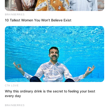
BRAINBERRIES
10 Tallest Women You Won't Believe Exist
Pronostic Quinté en 6 chevaux
7 ROSACEA
8 CACHET
10 MANGOUSTINE
13 MQSE DE SEVIGNE
14 TOY
6 DAISY MAISY
A découvrir cette
Base Quinté et l’Outsider du jour.
CTA LOVE
Why this ordinary drink is the secret to feeling your best
every day
BRAINBERRIES