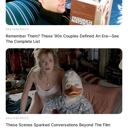
BRAINBERRIES
Remember Them? These '90s Couples Defined An Era—See
The Complete List
Dimanche 15 Mai 2022 à PARISLONGCHAMP dans la
Réunion n°1 à 15h15 – EMIRATES POULE D’ESSAI
DES POULICHES – Plat – 1600 mètres.
BRAINBERRIES
EMIRATES POULE D’ESSAI DES
These Scenes Sparked Conversations Beyond The Film