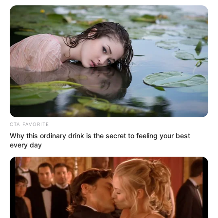
Tous ces pronostics sont sur le logiciel 100 % gratuit
Logic-Prono
. Vous n’avez plus qu’à les sélectionner
et l’unique et super logiciel du Tiercé Quarté Quinté
du jour en fera la synthèse, ce qui sera peut-être le
meilleur pronostic PMU gagnant.
CTA FAVORITE
Why this ordinary drink is the secret to feeling your best
every day