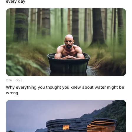
every day
sont annoncés et validés officiellement par le PMU.
Base Turf solide et logique du
Tiercé Quinté du jour
La base turf logique et incontournable du Tiercé
Quarté Quinté du jour, soit des chevaux parmi les
plus cités de la presse du Turf d’où on l’espère une
véritable base fiable et logique.
CTA LOVE
7 ROSACEA
Why everything you thought you knew about water might be
8 CACHET
wrong