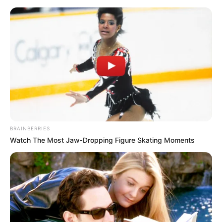
MENU
ET
WIDGETS
BRAINBERRIES
Watch The Most Jaw‑Dropping Figure Skating Moments
EMIRATES POULE D’ESSAI
DES POULICHES 15-05-2022