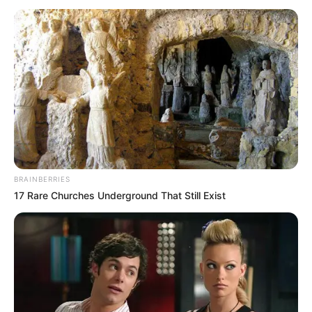
POULICHES le Pronostic de la
presse PMU du Quinté du jour de
Bilto, Paris-Turf, GENY, Tiercé-
Magazine…
Le pronostic PMU gagnant du Tiercé Quarté Quinté
du jour par 24 des meilleurs quotidiens de la presse
hippique. Le prono turf complet du jour.
BRAINBERRIES
17 Rare Churches Underground That Still Exist
Bilto: 8 – 10 – 14 – 13 – 6 – 7 – 15 – 1
BILTO.FR: 10 – 7 – 1 – 8 – 14 – 6 – 13 – 4
Dauphiné-Libéré: 7 – 8 – 14 – 6 – 10 – 11 – 4 – 13
Equidia-Live: 7 – 8 – 6 – 2 – 14 – 10 – 11 – 1
Europe1: 8 – 7 – 4 – 14 – 6 – 1 – 10 – 13
GENY-COURSES: 13 – 8 – 7 – 10 – 6 – 11 – 3 – 14
Gény.com: 4 – 8 – 11 – 10 – 7 – 13 – 15 – 6