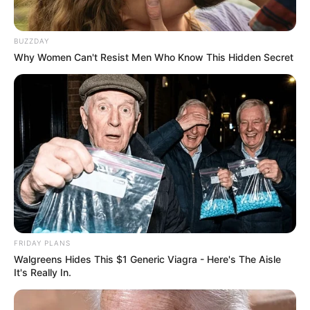
BUZZDAY
Why Women Can't Resist Men Who Know This Hidden Secret
GNT 2022 LA 13EME ETAPE notre regret
dans ce Quinté
FRIDAY PLANS
Pour vous proposer le meilleur pronostic PMU
Walgreens Hides This $1 Generic Viagra - Here's The Aisle
gagnant en 6 chevaux nous n’avons pas d’autre
It's Really In.
solution que de faire des choix, ce sera donc notre
regret du jour, cela dit pour venir pimenter les