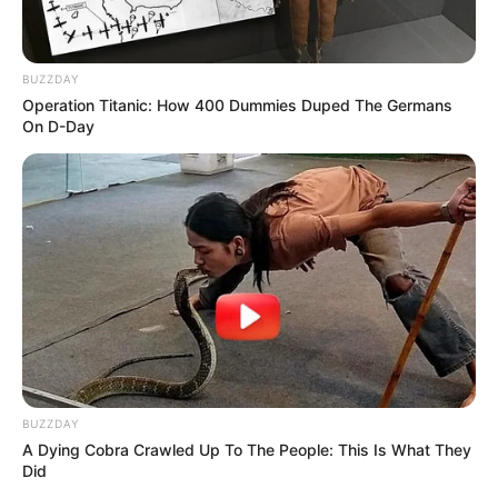
BUZZDAY
Operation Titanic: How 400 Dummies Duped The Germans
On D-Day
BUZZDAY
A Dying Cobra Crawled Up To The People: This Is What They
Did