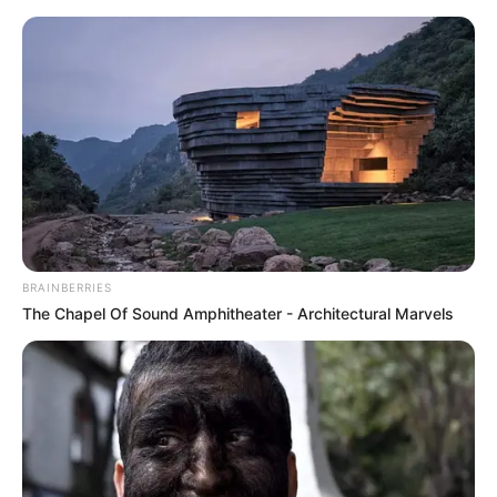
MENU
ET
WIDGETS
BRAINBERRIES
The Chapel Of Sound Amphitheater - Architectural Marvels
GNT 2022 LA 13EME ETAPE
PRONOSTIC QUINTE 09-11-