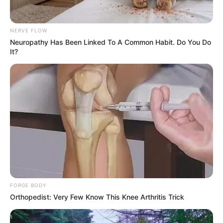
NERVE FLOW
Neuropathy Has Been Linked To A Common Habit. Do You Do
It?
Pronostic Quinté en 6 chevaux
FORGE BODY
7 GOELAND D’HAUFOR
Orthopedist: Very Few Know This Knee Arthritis Trick
13 FAIRPLAY D’URZY
14 ECHO DE CHANLECY