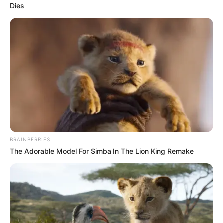
Dies
Tous ces pronostics sont sur le logiciel 100 % gratuit
Logic-Prono
. Vous n’avez plus qu’à les sélectionner
et l’unique et super logiciel du Tiercé Quarté Quinté
du jour en fera la synthèse, ce qui sera peut-être le
meilleur pronostic PMU gagnant.
BRAINBERRIES
The Adorable Model For Simba In The Lion King Remake