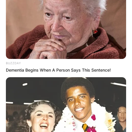
rapports, et si vous avez les moyens de l’intégrer
dans une combinaison en champ élargi, alors
pourquoi pas…
3 FELIX DU BOURG
GNT 2022 LA 13EME ETAPE en cas de non
partant dans le Quinté
BUZZDAY
Dementia Begins When A Person Says This Sentence!
En cas de non partant de dernière minute ou peut-
être dans l’idée de venir pimenter les rapports dans
ce Tiercé Quarté Quinté voici notre « joker » et
certainement à belle cote pour la course du jour.
12 FREYJA DU PONT
Les partants en lice pour la victoire au