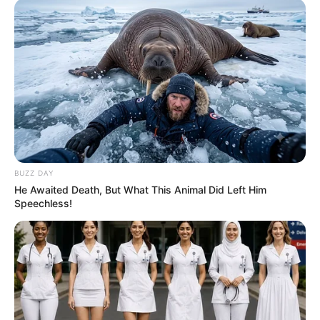
BUZZ DAY
He Awaited Death, But What This Animal Did Left Him
Speechless!