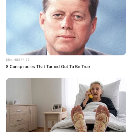
La base solide et incontournable du Tiercé Quarté
Quinté du jour, soit un cheval ou des chevaux en or.
Parmi les plus cités de la presse du Turf d’où on
l’espère une véritable base solide, fiable et logique.
7 GOELAND D’HAUFOR
13 FAIRPLAY D’URZY
BRAINBERRIES
8 Conspiracies That Turned Out To Be True