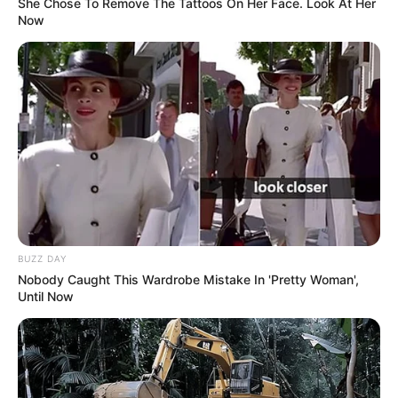
She Chose To Remove The Tattoos On Her Face. Look At Her
Now
BUZZ DAY
Nobody Caught This Wardrobe Mistake In 'Pretty Woman',
Until Now