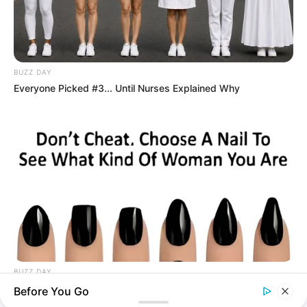
BUZZ DAY
Everyone Picked #3... Until Nurses Explained Why
Publié
7 novembre 2022
le
Navigation
BUZZ DAY
PRÉCÉDENT
de
Pick A Ring And Nail Shape To Reveal Your Darkest Secrets!
PRIX DE LA SEINE-ET-MARNE
Before You Go
Article
l’article