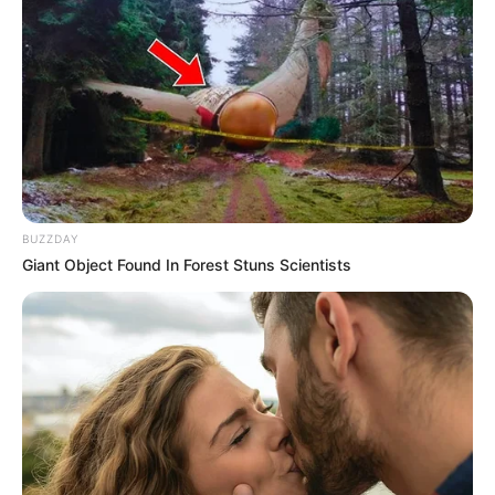
8 EIRE D’HELIOS
1 FABULOUS DREAM
4 FRAGONARD DELO
A découvrir cette
Base Quinté et l’Outsider du jour.
BUZZDAY
Giant Object Found In Forest Stuns Scientists