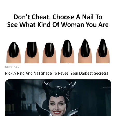
MENU
ET
WIDGETS
BUZZ DAY
Pick A Ring And Nail Shape To Reveal Your Darkest Secrets!
GNT ETAPE N°10 PRONOSTIC
QUINTE PMU 13-09-2023