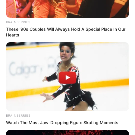
BRAINBERRIES
These '90s Couples Will Always Hold A Special Place In Our
Hearts
SUPERENALOTTO N° CHANCE
Les partants en lice pour la victoire au
BRAINBERRIES
Tiercé Quinté du jour
Watch The Most Jaw‑Dropping Figure Skating Moments