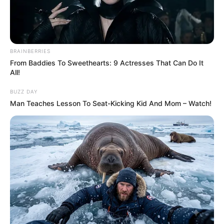
BRAINBERRIES
From Baddies To Sweethearts: 9 Actresses That Can Do It
All!
BUZZ DAY
Man Teaches Lesson To Seat-Kicking Kid And Mom – Watch!
Mercredi 13 Septembre 2023 à Angers Réunion 1
GNT ETAPE N°10 – Trot attelé – 3100 mètres – 13h50.
GNT ETAPE N°10 le Pronostic PMU