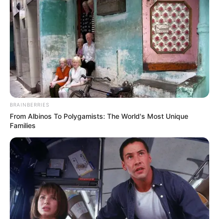
8 – 10 – 13 – 1 – 5
Meilleur Pronostic Quinté du Jour
Paris-Courses: 8 – 10 – 1 – 5 – 3 – 4 – 2 – 6
BRAINBERRIES
100% Quinté le Direct Course de
From Albinos To Polygamists: The World's Most Unique
CanalTurf
Families
Analyse et Pronostic détaillés du Tiercé Quarté
Quinté par Stéphane Davy de CanalTurf.
Voir leurs dernières vidéos.
L’accès au site est 100% gratuit, on vous sollicite s.v.p
pour nous soutenir avec un petit clic sur un des