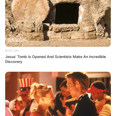
gagnant en 6 chevaux nous n’avons pas d’autre
solution que de faire des choix, ce sera donc notre
regret du jour, cela dit pour venir pimenter les
rapports, et si vous avez les moyens de l’intégrer
dans une combinaison en champ élargi, alors
pourquoi pas…
4 GAZOLINE DU SEUX
BUZZ DAY
Jesus' Tomb Is Opened And Scientists Make An Incredible
Discovery
GNT ETAPE N°10 en cas de non partant
dans le Quinté
En cas de non partant de dernière minute ou peut-
être dans l’idée de venir pimenter les rapports dans
ce Tiercé Quarté Quinté voici notre « joker » et
certainement à belle cote pour la course du jour.
6 HIDALGO DES NOES