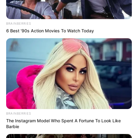
boutons, merci à vous.
UTILE PAS 
BRAINBERRIES
6 Best '90s Action Movies To Watch Today
BRAINBERRIES
The Instagram Model Who Spent A Fortune To Look Like
Barbie