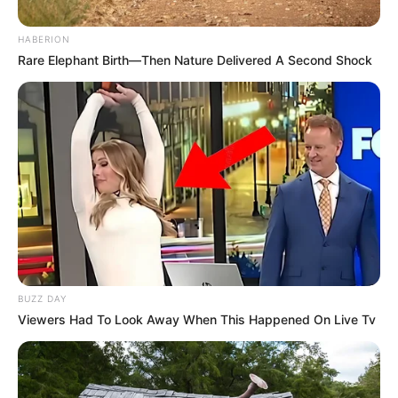
HABERION
Rare Elephant Birth—Then Nature Delivered A Second Shock
Le pronostic en or de Logic-Prono
nouvelle version en exclusivité
Les meilleurs de ces pronostics sont sur la toute
BUZZ DAY
nouvelle version du logiciel 100 % gratuit
Logic-
Viewers Had To Look Away When This Happened On Live Tv
Prono V3
. Vous n’avez plus qu’à les sélectionner et
l’unique et super logiciel du Tiercé Quarté Quinté du
jour en fera la synthèse, ce qui sera peut-être le
meilleur pronostic PMU gagnant.