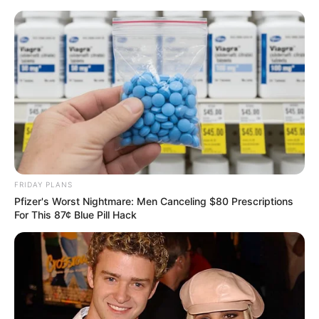
MENU
ET
WIDGETS
FRIDAY PLANS
Pfizer's Worst Nightmare: Men Canceling $80 Prescriptions
For This 87¢ Blue Pill Hack
GNT ETAPE N°4 PRONOSTIC
QUINTE PMU 24-04-2024