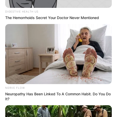
DIGESTIVE HEALTH US
The Hemorrhoids Secret Your Doctor Never Mentioned
NERVE FLOW
Neuropathy Has Been Linked To A Common Habit. Do You Do
It?