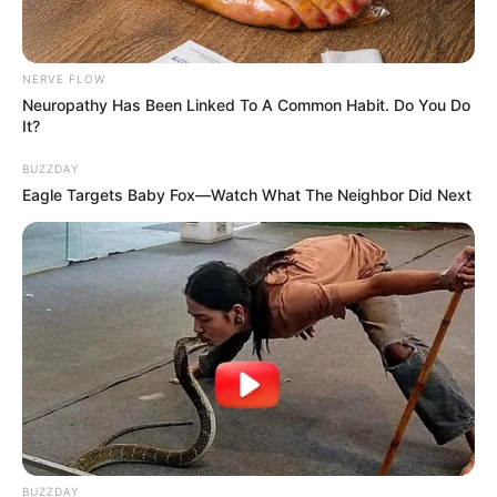
certainement à belle cote pour la course du jour.
6 FRANKLIN PARK
NERVE FLOW
Neuropathy Has Been Linked To A Common Habit. Do You Do
It?
BUZZDAY
Eagle Targets Baby Fox—Watch What The Neighbor Did Next
SUPERENALOTTO N° CHANCE
BUZZDAY