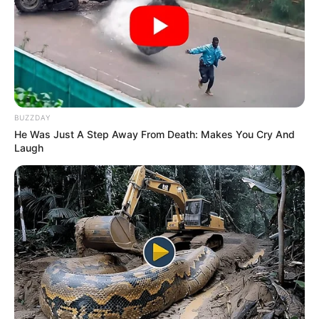
BUZZDAY
He Was Just A Step Away From Death: Makes You Cry And
Laugh