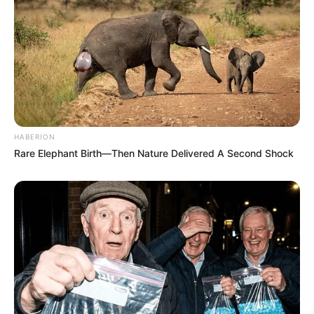
HABERION
Rare Elephant Birth—Then Nature Delivered A Second Shock
Pronostic PMU du Quinté en 6
chevaux
5 IGREC DE CELLAND
2 GOAL STAR
10 HAVE A DREAM
13 GALILEO BELLO
11 IBIKI DE HOUELLE