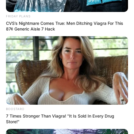
1 HOLD UP DU DIGEON
FRIDAY PLANS
A découvrir cette
Base Quinté et l’Outsider du jour.
CVS’s Nightmare Comes True: Men Ditching Viagra For This
87¢ Generic Aisle 7 Hack
BOOSTARO
7 Times Stronger Than Viagra! "It Is Sold In Every Drug
Store!"
GNT ETAPE N°4 notre regret dans ce