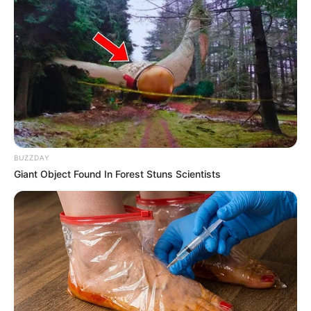
Quinté
Pour vous proposer le meilleur pronostic PMU
gagnant en 6 chevaux nous n’avons pas d’autre
solution que de faire des choix, ce sera donc notre
regret du jour, cela dit pour venir pimenter les
rapports, et si vous avez les moyens de l’intégrer
dans une combinaison en champ élargi, alors
pourquoi pas…
BUZZDAY
Giant Object Found In Forest Stuns Scientists
3 GALAGO DU CADRAN
GNT ETAPE N°4 en cas de non partant
dans le Quinté
En cas de non partant de dernière minute ou peut-
être dans l’idée de venir pimenter les rapports dans
ce Tiercé Quarté Quinté voici notre « joker » et