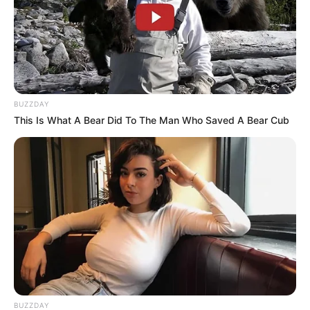
Arrivée Quinté PMU du GNT ETAPE N°4
5 – 11 – 2 – 1 – 10
BUZZDAY
This Is What A Bear Did To The Man Who Saved A Bear Cub
Meilleur Pronostic Quinté du Jour
Week-End : 5 – 11 – 13 – 2 – 10 – 1 – 7 – 6
100% Quinté le Direct Course de
CanalTurf
Analyse et Pronostic détaillés du Tiercé Quarté
Quinté par Stéphane Davy de CanalTurf.
BUZZDAY