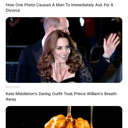
Voir leurs dernières vidéos.
How One Photo Caused A Man To Immediately Ask For A
Divorce
L’accès au site est 100% gratuit, on vous sollicite s.v.p
pour nous soutenir avec un petit clic sur un des
boutons, merci à vous.
UTILE PAS UTILE ? CONTENT
? 
BUZZDAY
Kate Middleton's Daring Outfit Took Prince William's Breath
Away