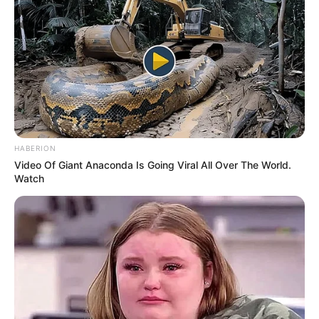
HABERION
Video Of Giant Anaconda Is Going Viral All Over The World.
Watch