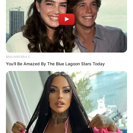
BRAINBERRIES
You'll Be Amazed By The Blue Lagoon Stars Today