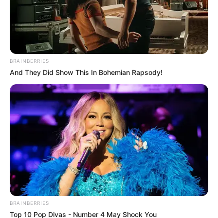
BRAINBERRIES
And They Did Show This In Bohemian Rapsody!
Le Tirage gagnant du pronostic
BRAINBERRIES
en or de Logic-Prono
Top 10 Pop Divas - Number 4 May Shock You