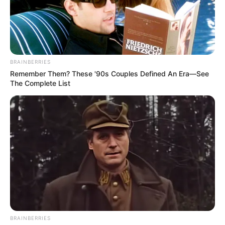
donne les meilleurs pronostics pour les jeux du
Couplé (Jumelé) , 2sur4 et du jeu simple placé.
Suivez toutes ces
meilleures-stats
qui sont réalisées
dans notre zone Turf en temps réel, avec une mise à
jour quotidienne établie après chaque arrivée du
BRAINBERRIES
Tiercé Quarté Quinté, dès que les résultats définitifs
Remember Them? These '90s Couples Defined An Era—See
sont annoncés et validés officiellement par le PMU.
The Complete List
Base solide et logique du Tiercé
Quinté du jour
2 bases Quinté ou la base solide et incontournable
du Tiercé Quarté Quinté du jour, soit un cheval ou
des chevaux en or. Parmi les plus cités de la presse
du Turf d’où on l’espère une véritable base solide,
fiable et logique.
BRAINBERRIES