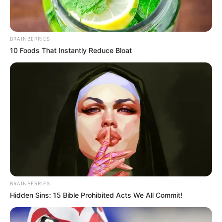
solution que de faire des choix, ce sera donc notre
regret du jour, cela dit pour venir pimenter les
rapports, et si vous avez les moyens de l’intégrer
dans une combinaison en champ élargi, alors
BRAINBERRIES
pourquoi pas…
10 Foods That Instantly Reduce Bloat
13 DUO SEGUINEL
GRAND PRIX DYNAVENA en cas de non
partant dans le Quinté
En cas de non partant de dernière minute ou peut-
être dans l’idée de venir pimenter les rapports dans
ce Tiercé Quarté Quinté voici notre « joker » et
certainement à belle cote pour la course du jour.
BRAINBERRIES
Hidden Sins: 15 Bible Prohibited Acts We All Commit!
14 FAST DOMINO