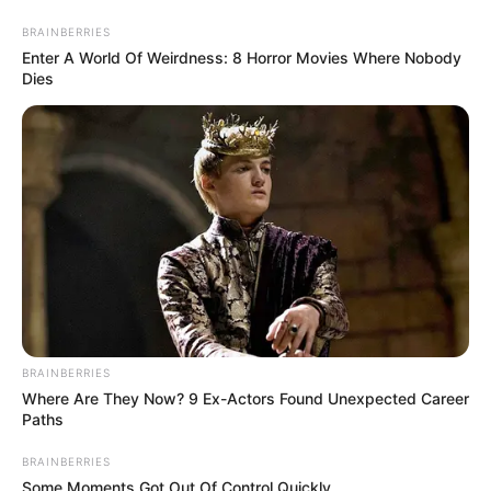
BRAINBERRIES
Enter A World Of Weirdness: 8 Horror Movies Where Nobody
Dies
MENU
ET
WIDGETS
BRAINBERRIES
Where Are They Now? 9 Ex-Actors Found Unexpected Career
Paths
GRAND PRIX DYNAVENA
BRAINBERRIES
PRONOSTIC QUINTE 25-10-
Some Moments Got Out Of Control Quickly