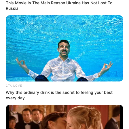
This Movie Is The Main Reason Ukraine Has Not Lost To
5 HOUSTON TUILERIE
Russia
8 HIMBERLAND
CTA LOVE
Why this ordinary drink is the secret to feeling your best
every day