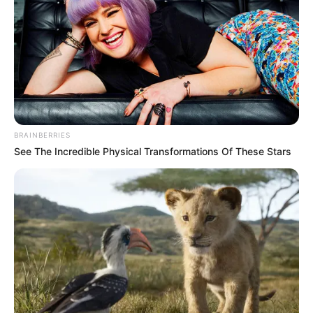
3 – 11 – 4 – 8 – 1
Meilleur Pronostic Quinté du Jour
Europe1 : 4 – 5 – 6 – 8 – 3 – 14 – 10 – 1
100% Quinté le Direct Course de
BRAINBERRIES
See The Incredible Physical Transformations Of These Stars
CanalTurf
Analyse et Pronostic détaillés du Tiercé Quarté
Quinté par Stéphane Davy de CanalTurf.
Voir leurs dernières vidéos.
L’accès au site est 100% gratuit, on vous sollicite s.v.p
pour nous soutenir avec un petit clic sur un des
boutons, merci à vous.