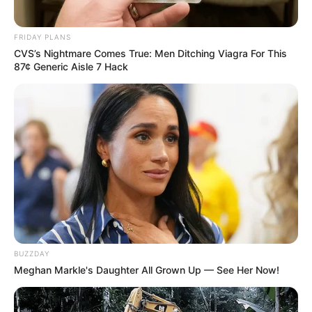
FRIDAY PLANS
CVS’s Nightmare Comes True: Men Ditching Viagra For This
87¢ Generic Aisle 7 Hack
BUZZDAY
Meghan Markle's Daughter All Grown Up — See Her Now!