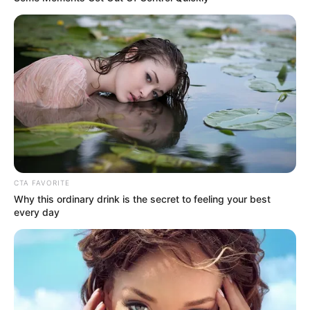
2023
CTA FAVORITE
Why this ordinary drink is the secret to feeling your best
every day
Mercredi 25 Octobre 2023 à TOULOUSE – LA CEPIERE
Réunion 1 GRAND PRIX DYNAVENA – Trot attelé –
2950 mètres.