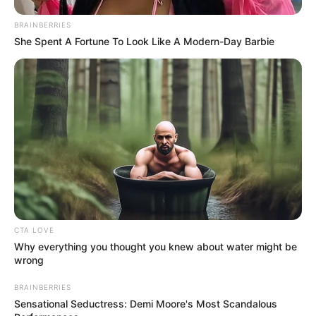
BRAINBERRIES
She Spent A Fortune To Look Like A Modern-Day Barbie
CTA LOVE
Why everything you thought you knew about water might be
wrong
BRAINBERRIES
Sensational Seductress: Demi Moore's Most Scandalous