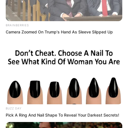
BRAINBERRIES
Camera Zoomed On Trump's Hand As Sleeve Slipped Up
BUZZ DAY
Pick A Ring And Nail Shape To Reveal Your Darkest Secrets!