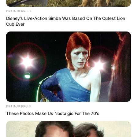
UTILE PAS UTI
BRAINBERRIES
Disney’s Live-Action Simba Was Based On The Cutest Lion
Cub Ever
BRAINBERRIES
These Photos Make Us Nostalgic For The 70's