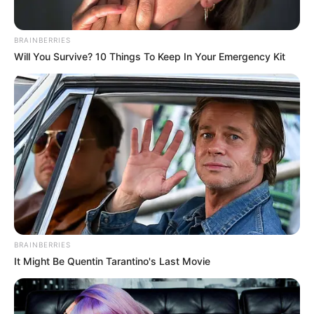
2 FIGUEIRA BELLA
3 FITZY DE VIVE
4 STARO MOJITO
BRAINBERRIES
5 HOUSTON TUILERIE
Will You Survive? 10 Things To Keep In Your Emergency Kit
6 HAMILTON FIRST
7 FLYING DEVIL
8 HIMBERLAND
9 GWENDOLO BELLO
10 ENIVRANTE
11 FLASH ROYAL
12 FANTASIA DE LIGNY
13 DUO SEGUINEL
14 FAST DOMINO
15 FRILOUZ DE KERNAS
BRAINBERRIES
It Might Be Quentin Tarantino's Last Movie
Arrivée Quinté PMU du GRAND PRIX
DYNAVENA