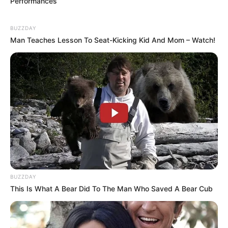
Performances
BUZZDAY
Man Teaches Lesson To Seat-Kicking Kid And Mom – Watch!
BUZZDAY
This Is What A Bear Did To The Man Who Saved A Bear Cub