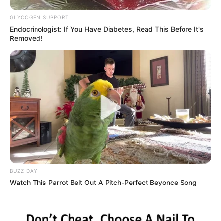
Notre rubrique « le Couplé du jour en combiné 3
GLYCOGEN SUPPORT
chevaux » s’affichera uniquement si elle est
Endocrinologist: If You Have Diabetes, Read This Before It's
plébiscitée sur les réseaux sociaux représentés par
Removed!
les icônes ci-dessus.
Les résultats dans le
Quinté du Lundi 27 Mai
.
A découvrir cette
Base Quinté et l’Outsider du jour.
BUZZ DAY
Watch This Parrot Belt Out A Pitch-Perfect Beyonce Song