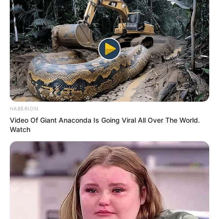
L’accès au site est 100% gratuit, on vous sollicite s.v.p
pour nous soutenir avec un petit clic sur un des
boutons, merci à vous.
UTILE PAS UTILE
HABERION
Video Of Giant Anaconda Is Going Viral All Over The World.
Watch