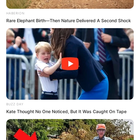
HABERION
Rare Elephant Birth—Then Nature Delivered A Second Shock
BUZZ DAY
Kate Thought No One Noticed, But It Was Caught On Tape