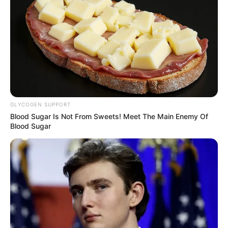
10 KIMLEEN ST ELOI
11 SIR LOUIS
12 JARDIN D’EOLE
13 MACCARELLU
14 KALLIA
15 CI PPO RA
16 KARMA D’AIRY
GLYCOGEN SUPPORT
Blood Sugar Is Not From Sweets! Meet The Main Enemy Of
Blood Sugar