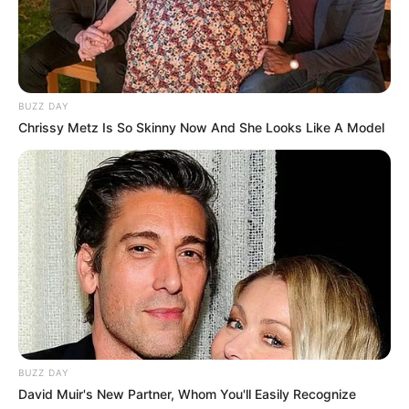
Base Turf solide et logique du
Tiercé Quinté du jour
BUZZ DAY
Chrissy Metz Is So Skinny Now And She Looks Like A Model
La base turf logique et incontournable du Tiercé
Quarté Quinté du jour, soit des chevaux parmi les
plus cités de la presse du Turf d’où on l’espère une
véritable base fiable et logique.
4 WORTH IT
10 KIMLEEN ST ELOI
BUZZ DAY
David Muir's New Partner, Whom You'll Easily Recognize