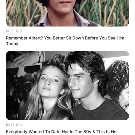
BUZZ DAY
Remember Albert? You Better Sit Down Before You See Him
Today
Mardi 28 Mai 2024 à AUTEUIL dans la Réunion n°1 –
PRIX ALADDIN – Haies – 3600 mètres.
BUZZ DAY
Everybody Wanted To Date Her In The 80s & This Is Her