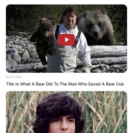
MENU
ET
WIDGETS
BUZZ DAY
This Is What A Bear Did To The Man Who Saved A Bear Cub
PRIX ALADDIN PRONOSTIC
QUINTE PMU 28-05-2024