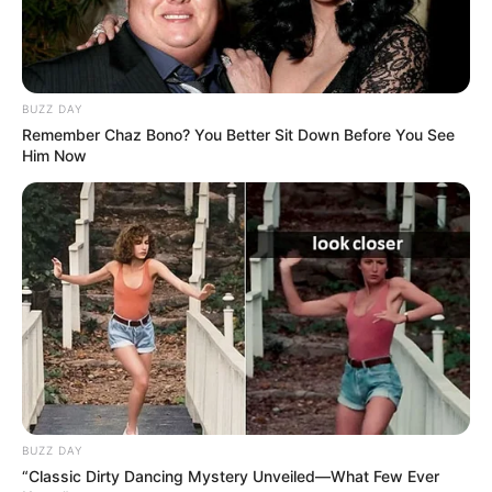
Qui est le meilleur actuellement au pronostic du
Tiercé Quarté Quinté? Pour rester informé, suivez
quotidiennement les
statistiques
réalisées d’après la
BUZZ DAY
sélection de la presse hippique que vous propose Le
Remember Chaz Bono? You Better Sit Down Before You See
Tocard.fr. Découvrez également parmi tous ces
Him Now
pronostiqueurs professionnels, celui qui vous
donne les meilleurs pronostics pour les jeux du
Couplé (Jumelé) , 2sur4 et du jeu simple placé.
Suivez toutes ces
meilleures-stats
qui sont réalisées
dans notre zone Turf en temps réel, avec une mise à
jour quotidienne établie après chaque arrivée du
Tiercé Quarté Quinté, dès que les résultats définitifs
sont annoncés et validés officiellement par le PMU.
BUZZ DAY
“Classic Dirty Dancing Mystery Unveiled—What Few Ever