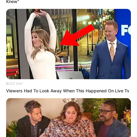
Knew"
BUZZ DAY
Viewers Had To Look Away When This Happened On Live Tv