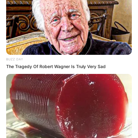
Pronostic Quinté en 6 chevaux
4 WORTH IT
10 KIMLEEN ST ELOI
3 SOIE DE COEUR
14 KALLIA
9 KRANEUR
13 MACCARELLU
BUZZ DAY
The Tragedy Of Robert Wagner Is Truly Very Sad
UTILE PAS UTILE
Le Couplé du Jour
4 – 14 – 13
Stop ou Encore! C’est à vous de décider!