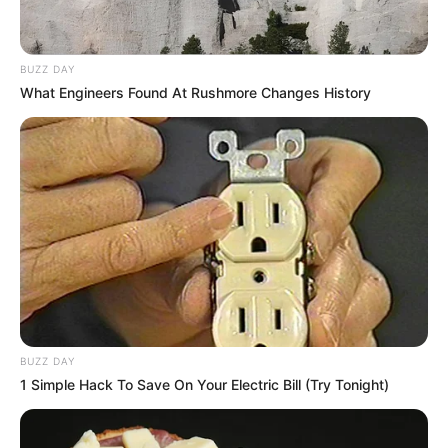
BUZZ DAY
What Engineers Found At Rushmore Changes History
Les partants en lice pour la victoire au
Tiercé Quinté du jour
1 BEAU DINO
2 AUTHOBELLO
3 SOIE DE COEUR
4 WORTH IT
5 TOUGH TIMES
BUZZ DAY
6 MISTER CHICK
1 Simple Hack To Save On Your Electric Bill (Try Tonight)
7 ANOTHER WORLD
8 SECRET DE MAINE
9 KRANEUR