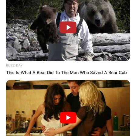
BUZZ DAY
This Is What A Bear Did To The Man Who Saved A Bear Cub