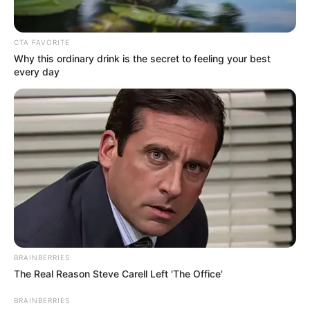
CTA FAVORITE
Why this ordinary drink is the secret to feeling your best
every day
Meilleur Pronostic gagnant au
Tiercé Quinté
Qui est le meilleur actuellement au pronostic du
BRAINBERRIES
Tiercé Quarté Quinté? Pour rester informé, suivez
The Real Reason Steve Carell Left 'The Office'
quotidiennement les
statistiques
réalisées d’après la
BRAINBERRIES
sélection de la presse hippique que vous propose Le