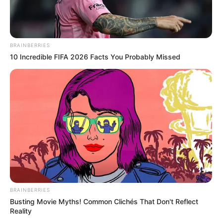
14 FIFTY BLACK
15 HARMONISTA
16 GREAT OF MADRIK
BRAINBERRIES
10 Incredible FIFA 2026 Facts You Probably Missed
BRAINBERRIES
Busting Movie Myths! Common Clichés That Don't Reflect
Arrivée et résultats du Quinté PMU le
Reality
PRIX ALAIN MIMOUN