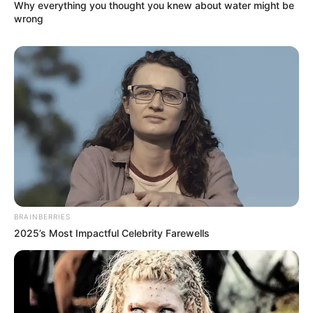
Why everything you thought you knew about water might be
wrong
Pronostic PMU du Quinté en 6
BRAINBERRIES
chevaux
2025’s Most Impactful Celebrity Farewells
15 HARMONISTA
12 IBISCUS MAN
14 FIFTY BLACK