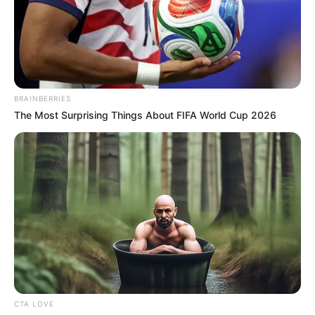
fiable et logique.
15 HARMONISTA
12 IBISCUS MAN
BRAINBERRIES
The Most Surprising Things About FIFA World Cup 2026
CTA LOVE