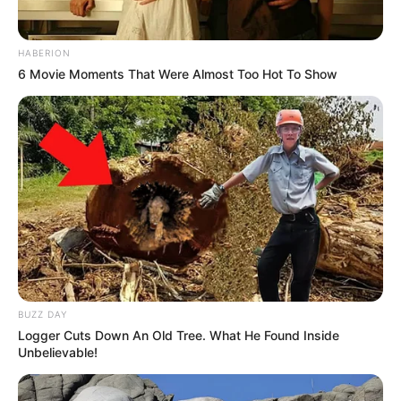
HABERION
6 Movie Moments That Were Almost Too Hot To Show
BUZZ DAY
Logger Cuts Down An Old Tree. What He Found Inside
Unbelievable!