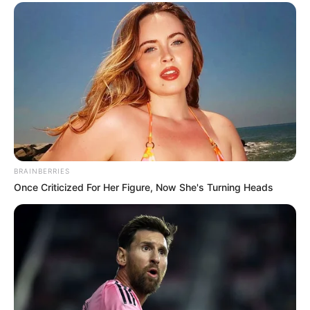
Les partants en lice pour la victoire au
Tiercé Quinté du jour
1 INVICTUS MADRIK
2 HOLDING GIRL
3 HIBISCUS DE LATOM
4 GOLZAC DE REM
BRAINBERRIES
5 HACIENDA
Once Criticized For Her Figure, Now She's Turning Heads
6 HARBOUR D’ORGERES
7 IVANA DES RACQUES
8 IMPARTIAL
9 DASSERO
10 GLOIRE DU PERCHE
11 GINKO DU ROUSSOIR
12 IBISCUS MAN
13 HARRY CARISAIE