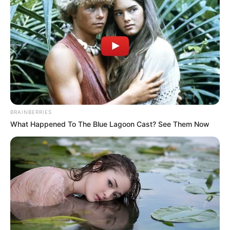
Le pronostic en or de Logic-Prono
nouvelle version en exclusivité
Les meilleurs de ces pronostics sont sur la toute
BRAINBERRIES
nouvelle version du logiciel 100 % gratuit
Logic-
What Happened To The Blue Lagoon Cast? See Them Now
Prono V3
. Vous n’avez plus qu’à les sélectionner et
l’unique et super logiciel du Tiercé Quarté Quinté du
jour en fera la synthèse, ce qui sera peut-être le
meilleur pronostic PMU gagnant.