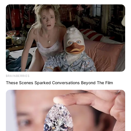
MENU
ET
WIDGETS
BRAINBERRIES
These Scenes Sparked Conversations Beyond The Film
PRIX ALAIN MIMOUN
PRONOSTIC QUINTE DU 15-