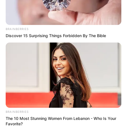
07-2024
BRAINBERRIES
Discover 15 Surprising Things Forbidden By The Bible
Lundi 15 Juillet 2024 à ARGENTAN Réunion 1 PRIX
ALAIN MIMOUN – Trot attelé – 2875 mètres.
BRAINBERRIES
The 10 Most Stunning Women From Lebanon - Who Is Your
Favorite?