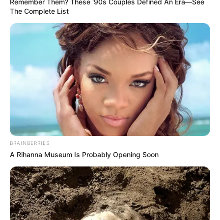
Remember Them? These '90s Couples Defined An Era—See
DE SAVOIR !
✍
The Complete List
BRAINBERRIES
A Rihanna Museum Is Probably Opening Soon