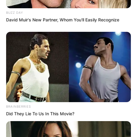
BUZZ DAY
David Muir's New Partner, Whom You'll Easily Recognize
BRAINBERRIES
Did They Lie To Us In This Movie?
Pronostic PMU du Quinté en 6