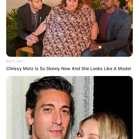
Base solide et logique du Tiercé
Quinté du jour
2 bases Quinté ou la base solide et incontournable
du Tiercé Quarté Quinté du jour, soit un cheval ou
des chevaux en or. Parmi les plus cités de la presse
du Turf d’où on l’espère une véritable base solide,
fiable et logique.
BUZZ DAY
Chrissy Metz Is So Skinny Now And She Looks Like A Model
14 JE REVE DU BOIS
8 WORKING CLASS HERO