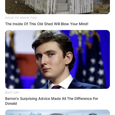
GOOD TO KNOW THIS
The Inside Of This Old Shed Will Blow Your Mind!
BUZZ DAY
Barron's Surprising Advice Made All The Difference For
Donald