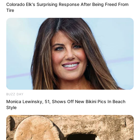
Républicain-Lorrain : 8 – 14 – 1 – 15 – 12 – 9 – 7 – 5
Colorado Elk's Surprising Response After Being Freed From
Ouest-France : 8 – 14 – 12 – 5 – 1 – 9 – 7 – 15
Tire
Paris-Courses.com : 14 – 8 – 9 – 12 – 13 – 7 – 5 – 10
Paris-Courses : 2 – 8 – 9 – 13 – 14 – 10 – 5 – 12
Paris-Turf : 14 – 12 – 8 – 9 – 13 – 5 – 7 – 16
Paris-Turf-TIP : 14 – 12 – 9 – 8 – 7 – 15 – 13 – 5
Paris-turf.com : 14 – 12 – 8 – 9 – 13 – 5 – 7 – 16
Pronos-START : 8 – 14 – 1 – 15 – 12 – 9 – 7 – 5
Scoopdyga : 9 – 8 – 7 – 14 – 1 – 10 – 15 – 12
Spécial-Dernière : 14 – 8 – 5 – 12 – 9 – 7 – 1 – 16
Tiercé-Magazine : 14 – 8 – 10 – 12 – 9 – 5 – 7 – 1
Turfomania M : 9 – 12 – 1 – 14 – 8 – 5 – 3 – 15
BUZZ DAY
Tropiques-FM : 14 – 9 – 12 – 8 – 1 – 15 – 7 – 16
Monica Lewinsky, 51, Shows Off New Bikini Pics In Beach
Week-End : 14 – 5 – 8 – 2 – 1 – 12 – 9 – 10
Style
Week-End-Turf.com : 14 – 1 – 12 – 9 – 7 – 10 – 4 – 5