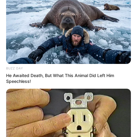
BUZZ DAY
He Awaited Death, But What This Animal Did Left Him
Speechless!