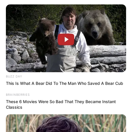
MENU
ET
WIDGETS
BUZZ DAY
This Is What A Bear Did To The Man Who Saved A Bear Cub
BRAINBERRIES
These 6 Movies Were So Bad That They Became Instant
Classics
PRIX ARIEL PRONOSTIC
QUINTE PMU 12-04-2024