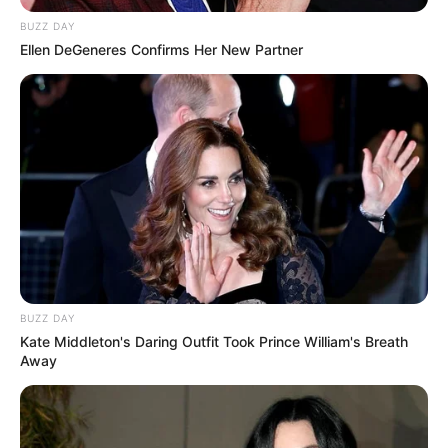
BUZZ DAY
Ellen DeGeneres Confirms Her New Partner
Le Tirage gagnant du pronostic
en or de Logic-Prono
Les meilleurs de ces pronostics sont sur la toute
nouvelle version du logiciel 100 % gratuit
Logic-
Prono V3
. Vous n’avez plus qu’à les sélectionner et
l’unique et super logiciel du Tiercé Quarté Quinté du
jour en fera la synthèse, ce qui sera peut-être le
meilleur pronostic PMU gagnant.
BUZZ DAY
Kate Middleton's Daring Outfit Took Prince William's Breath
Away