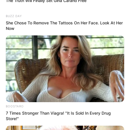
The Truth Will Finally Set Gina Carano Free
BUZZ DAY
She Chose To Remove The Tattoos On Her Face. Look At Her
Now
BOOSTARO
7 Times Stronger Than Viagra! "It Is Sold In Every Drug
Store!"