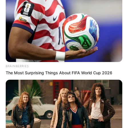
14 JE REVE DU BOIS
15 JENNY DE JOUDES
16 JALIMEDE
BRAINBERRIES
The Most Surprising Things About FIFA World Cup 2026
Arrivée Quinté PMU du PRIX ARIEL