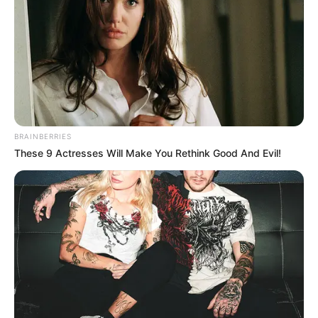
chevaux
14 JE REVE DU BOIS
8 WORKING CLASS HERO
1 DAYAK
12 JIBI DU FRUITIER
9 JOOST D’OLERON
7 JOUVENCE DE CAREL
BRAINBERRIES
These 9 Actresses Will Make You Rethink Good And Evil!
A découvrir cette
Base Quinté et l’Outsider du jour.