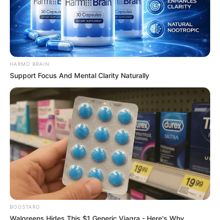
DOCTOR KALEO (4)
Malgré des ennuis de santé, ce compétiteur de 10 ans
reste redoutable. Deuxième sur ce tracé en
décembre et performant à Pau, il est parfaitement
placé pour jouer les premiers rôles.
HARMO BRAIN
Support Focus And Mental Clarity Naturally
BOOSTARO
Walgreens Hides This $1 Generic Viagra - Here's Why