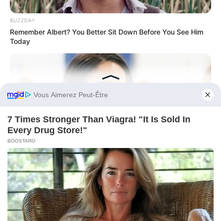
BUZZDAY
Remember Albert? You Better Sit Down Before You See Him
Today
Before You Go
BUZZDAY
Meghan Markle's Daughter All Grown Up — See Her Now!