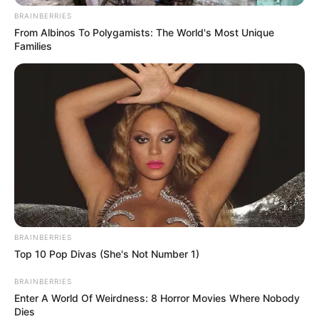
BRAINBERRIES
UTILE PAS UTILE ? CONTENT
?
From Albinos To Polygamists: The World's Most Unique
Families
BRAINBERRIES
Top 10 Pop Divas (She's Not Number 1)
BRAINBERRIES
Enter A World Of Weirdness: 8 Horror Movies Where Nobody
Dies