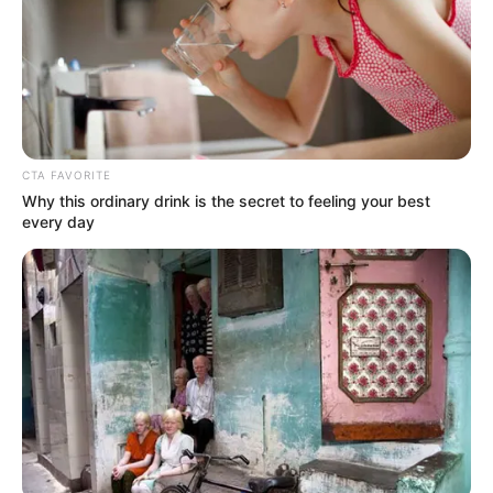
9 – 12 – 4 – 8 – 13
Meilleur pronostic Quinté du Jour
Equidia-Live : 4 – 12 – 2 – 8 – 9 – 5 – 13 – 14
CTA FAVORITE
Why this ordinary drink is the secret to feeling your best
every day
100% Quinté le Direct Course de
CanalTurf
Analyse et Pronostic détaillés du Tiercé Quarté
Quinté par Stéphane Davy de CanalTurf.
Voir leurs dernières vidéos.
L’accès au site est 100% gratuit, on vous sollicite s.v.p
pour nous soutenir avec un petit clic sur un des
boutons, merci à vous.