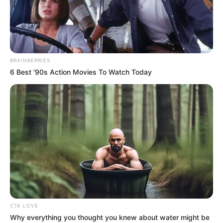
2025
BRAINBERRIES
6 Best '90s Action Movies To Watch Today
Mercredi 8 Janvier 2025 à PAU dans la Réunion n°1
PRIX AUGUSTE DE CASTELBAJAC – Steeple – 4000
mètres.
CTA LOVE
Why everything you thought you knew about water might be