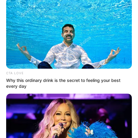
Le Tirage gagnant du pronostic
en or de Logic-Prono
CTA LOVE
Why this ordinary drink is the secret to feeling your best
Les meilleurs de ces pronostics sont sur la toute
every day
nouvelle version du logiciel 100 % gratuit
Logic-
Prono V3
. Vous n’avez plus qu’à les sélectionner et
l’unique et super logiciel du Tiercé Quarté Quinté du
jour en fera la synthèse, ce qui sera peut-être le
meilleur pronostic PMU gagnant.