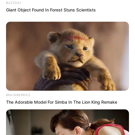
14 JOUE CONTRE JOUE
BUZZDAY
15 GALOP DU LARGE
Giant Object Found In Forest Stuns Scientists
16 HURRICK DES OBEAUX
BRAINBERRIES
The Adorable Model For Simba In The Lion King Remake
Arrivée Quinté PMU du PRIX AUGUSTE
DE CASTELBAJAC