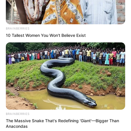
Ce protégé de Daniela Mele coche toutes les cases :
performant sur les pistes lourdes, expérimenté sur
le steeple de Pau, et équipé pour la première fois
d’œillères australiennes. Sa régularité et la forme de
BRAINBERRIES
son entraînement en font un sérieux prétendant à la
10 Tallest Women You Won't Believe Exist
victoire.
HUPECA DE THAIX (12)
Doté d’une pointe de vitesse impressionnante et
habitué des performances solides à Pau, ce sujet ne
déçoit presque jamais. Sa récente deuxième place
témoigne de son excellente forme et de sa
compétitivité. Avec un parcours fluide, il pourrait
viser le sommet.
BRAINBERRIES
The Massive Snake That's Redefining 'Giant'—Bigger Than
Anacondas