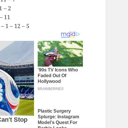
1 – 2
 – 11
– 1 – 12 – 5