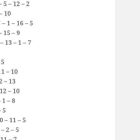
– 5 – 12 – 2
 – 10
 – 1 – 16 – 5
– 15 – 9
– 13 – 1 – 7
 5
11 – 10
12 – 13
 12 – 10
 1 – 8
– 5
0 – 11 – 5
 – 2 – 5
 11 – 7