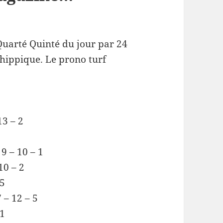
uarté Quinté du jour par 24
 hippique. Le prono turf
13 – 2
 9 – 10 – 1
10 – 2
 5
 – 12 – 5
 1