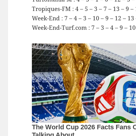
Tropiques-FM : 4 – 5 – 3 – 7 – 13 – 9 – 
Week-End : 7 – 4 – 3 – 10 – 9 – 12 – 13
Week-End-Turf.com : 7 – 3 – 4 – 9 – 10 