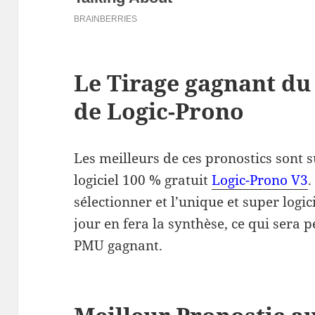
Le Tirage gagnant du
de Logic-Prono
Les meilleurs de ces pronostics sont s
logiciel 100 % gratuit
Logic-Prono V3
.
sélectionner et l’unique et super logi
jour en fera la synthèse, ce qui sera p
PMU gagnant.