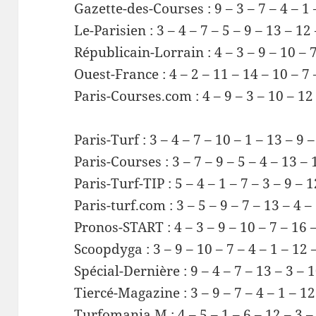
Gazette-des-Courses : 9 – 3 – 7 – 4 – 1 
Le-Parisien : 3 – 4 – 7 – 5 – 9 – 13 – 12
Républicain-Lorrain : 4 – 3 – 9 – 10 – 7
Ouest-France : 4 – 2 – 11 – 14 – 10 – 7 
Paris-Courses.com : 4 – 9 – 3 – 10 – 12 
Paris-Turf : 3 – 4 – 7 – 10 – 1 – 13 – 9 –
Paris-Courses : 3 – 7 – 9 – 5 – 4 – 13 – 
Paris-Turf-TIP : 5 – 4 – 1 – 7 – 3 – 9 – 
Paris-turf.com : 3 – 5 – 9 – 7 – 13 – 4 –
Pronos-START : 4 – 3 – 9 – 10 – 7 – 16 –
Scoopdyga : 3 – 9 – 10 – 7 – 4 – 1 – 12 
Spécial-Dernière : 9 – 4 – 7 – 13 – 3 – 1
Tiercé-Magazine : 3 – 9 – 7 – 4 – 1 – 12
Turfomania M : 4 – 5 – 1 – 6 – 12 – 3 –