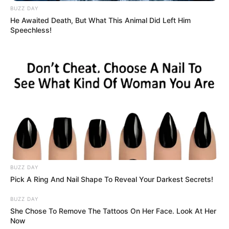
BUZZ DAY
He Awaited Death, But What This Animal Did Left Him
Speechless!
BUZZ DAY
Pick A Ring And Nail Shape To Reveal Your Darkest Secrets!
BUZZ DAY
She Chose To Remove The Tattoos On Her Face. Look At Her
Now