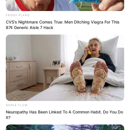
octobre laisse espérer une nouvelle belle
performance. Bien que peu expérimentée sur une
FRIDAY PLANS
distance aussi longue, elle semble en excellente
CVS’s Nightmare Comes True: Men Ditching Viagra For This
forme et dispose des atouts pour briller sur le
87¢ Generic Aisle 7 Hack
terrain lourd d’Auteuil. Compte tenu de sa
progression et de ses qualités en terrain exigeant,
elle est une sérieuse prétendante aux premières
places.
NERVE FLOW
Neuropathy Has Been Linked To A Common Habit. Do You Do
It?