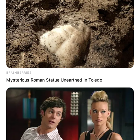
Base Turf solide et logique du
Tiercé Quinté du jour
La base turf logique et incontournable du Tiercé
Quarté Quinté du jour, soit des chevaux parmi les
plus cités de la presse du Turf d’où on l’espère une
véritable base fiable et logique.
5 FISTON DE BECON
BRAINBERRIES
Mysterious Roman Statue Unearthed In Toledo
6 ATHENA DU LUY