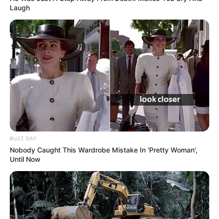
surprendre en décrochant un accessit.
Laugh
BUZZ DAY
Nobody Caught This Wardrobe Mistake In 'Pretty Woman',
Until Now
A ne pas négliger dans ce
Quinté+!
4 – MONTABELLA