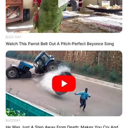
15 – JUST IN TIME BLUE
Ce hongre de 5 ans semble être en pleine
progression. Lors de sa dernière sortie dans le
Quinté+ du 19 octobre, il a montré une belle fin de
course, terminant troisième sur un terrain similaire
BUZZ DAY
à celui attendu pour cette épreuve. La distance plus
Watch This Parrot Belt Out A Pitch-Perfect Beyonce Song
longue pourrait l’avantager. Bon finisseur et
performant sur le terrain lourd, il pourrait bien se
glisser parmi les places d’honneur. À surveiller de
près.
7 – HONOR ROYAL
Honor Royal n’a pas encore su briller dans les gros
handicaps, mais sa récente rentrée est
encourageante. La distance de 4 300 mètres pourrait
mieux lui convenir et, avec sa fraîcheur, il pourrait
tirer son épingle du jeu. Bien que limité dans ses
BUZZDAY
performances passées à ce niveau, il peut
He Was Just A Step Away From Death: Makes You Cry And