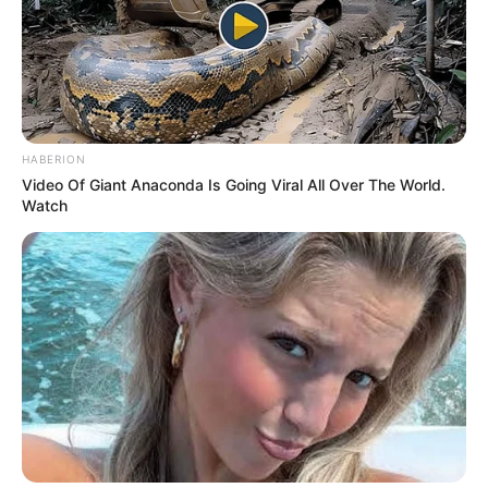
Cette jument de 5 ans a déjà montré de belles
qualités en haies et a obtenu un bon classement
dans un Groupe III en juin 2023. Elle a également
récemment prouvé sa forme en remportant une
course en steeple, ce qui laisse espérer une bonne
performance à Auteuil. La distance semble bien
HABERION
adaptée, et son potentiel de progression la rend
Video Of Giant Anaconda Is Going Viral All Over The World.
particulièrement intéressante pour un bon
Watch
classement dans ce Quinté.
14 – CUNCERTO
Cuncerto est un cheval en progression dans les gros
handicaps et a récemment obtenu de bons accessits
dans cette catégorie. Même si sa première tentative à
Auteuil n’a pas été victorieuse, ses récents résultats
dans les courses de référence laissent entrevoir un
potentiel intéressant. Sa capacité à bien gérer le
terrain collant pourrait l’aider à réaliser une
performance solide.