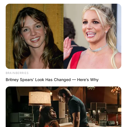
PRIX COUNT SCHOMBERG le
Pronostic de la presse PMU du
Quinté du jour de Bilto, Paris-
Turf, GENY, Tiercé-Magazine…
Le pronostic PMU gagnant du Tiercé Quarté Quinté
du jour par 24 des meilleurs quotidiens de la presse
hippique. Le prono turf complet du jour.
BRAINBERRIES
Britney Spears' Look Has Changed — Here's Why
Aisne Nouvelle : 12 – 15 – 7 – 6 – 5 – 9 – 14 – 4
BILTO.FR : 5 – 6 – 12 – 11 – 15 – 9 – 7 – 4
Dauphiné-Libéré : 5 – 6 – 13 – 15 – 4 – 14 – 11 – 12
Equidia-Live : 5 – 11 – 7 – 6 – 12 – 14 – 15 – 13
Europe1 : 6 – 7 – 9 – 10 – 16 – 12 – 15 – 1
GENY-COURSES : 5 – 15 – 12 – 6 – 14 – 9 – 4 – 7