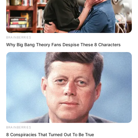
2024
BRAINBERRIES
Why Big Bang Theory Fans Despise These 8 Characters
Samedi 16 Novembre 2024 à AUTEUIL dans la
Réunion n°1 PRIX COUNT SCHOMBERG – Haies –
4300 mètres.
BRAINBERRIES
8 Conspiracies That Turned Out To Be True