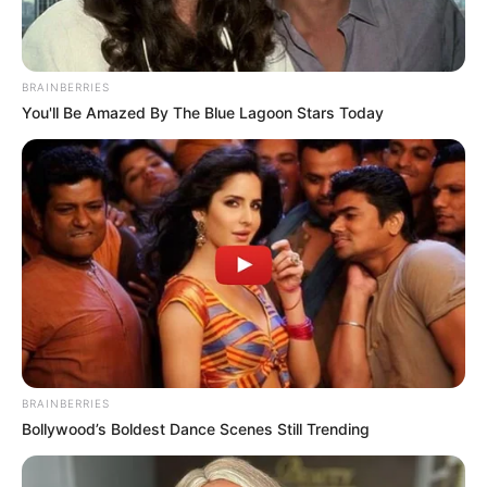
BRAINBERRIES
You'll Be Amazed By The Blue Lagoon Stars Today
Le Tirage gagnant du pronostic
en or de Logic-Prono
Les meilleurs de ces pronostics sont sur la toute
nouvelle version du logiciel 100 % gratuit
Logic-
Prono V3
. Vous n’avez plus qu’à les sélectionner et
l’unique et super logiciel du Tiercé Quarté Quinté du
jour en fera la synthèse, ce qui sera peut-être le
meilleur pronostic PMU gagnant.
BRAINBERRIES
Bollywood’s Boldest Dance Scenes Still Trending