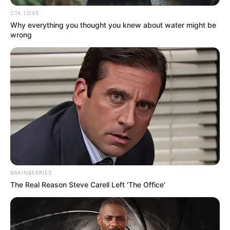
Week-End: 6 – 2 – 13 – 4 – 10 – 5 – 8 – 12
CTA LOVE
Week-End-Turf.com: 12 – 5 – 13 – 6 – 11 – 14 – 4 – 2
Why everything you thought you knew about water might be
wrong
BRAINBERRIES
The Real Reason Steve Carell Left 'The Office'