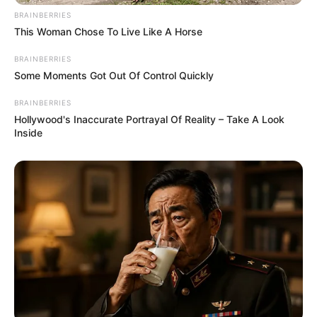
BRAINBERRIES
This Woman Chose To Live Like A Horse
BRAINBERRIES
Some Moments Got Out Of Control Quickly
BRAINBERRIES
Hollywood's Inaccurate Portrayal Of Reality – Take A Look
Inside
Base Turf solide et logique du
Tiercé Quinté du jour
La base turf logique et incontournable du Tiercé
Quarté Quinté du jour, soit des chevaux parmi les
plus cités de la presse du Turf d’où on l’espère une
véritable base fiable et logique.