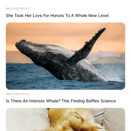
BRAINBERRIES
She Took Her Love For Horses To A Whole New Level
MENU
ET
WIDGETS
BRAINBERRIES
Is There An Intersex Whale? This Finding Baffles Science
PRIX DE COMPIEGNE
PRONOSTIC QUINTE 18-09-