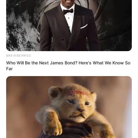
BRAINBERRIES
Who Will Be the Next James Bond? Here's What We Know So
Far
Le pronostic en or de Logic-Prono
nouvelle version en exclusivité
Les meilleurs de ces pronostics sont sur la toute
nouvelle version du logiciel 100 % gratuit
Logic-
Prono V3
. Vous n’avez plus qu’à les sélectionner et
l’unique et super logiciel du Tiercé Quarté Quinté du