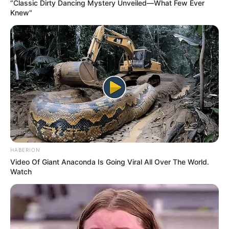
“Classic Dirty Dancing Mystery Unveiled—What Few Ever
Knew"
Arrivée Quinté PMU du PRIX DE
COMPIEGNE CITE IMPERIALE
10 – 12 – 5 – 6 – 4
Meilleur pronostic Quinté du Jour
HABERION
Video Of Giant Anaconda Is Going Viral All Over The World.
Dauphiné-Libéré: 6 – 2 – 5 – 13 – 12 – 10 – 4 – 11
Watch
100% Quinté le Direct Course de
CanalTurf