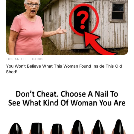
TIPS AND LIFE HACKS
You Won't Believe What This Woman Found Inside This Old
Shed!
Pronostic Quinté en 6 chevaux
6 RUE DE L’AUDE
2 MARELIE
8 HELLES
4 AUTHODIDACTE