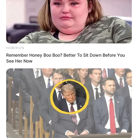
Analyse et Pronostic détaillés du Tiercé Quarté
Quinté par Stéphane Davy de CanalTurf.
Voir leurs dernières vidéos.
L’accès au site est 100% gratuit, on vous sollicite s.v.p
pour nous soutenir avec un petit clic sur un des
HABERION
boutons, merci à vous.
Remember Honey Boo Boo? Better To Sit Down Before You
See Her Now
 SAVOIR !
✍