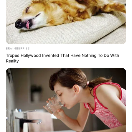
2023
BRAINBERRIES
Tropes Hollywood Invented That Have Nothing To Do With
Reality
Lundi 18 Septembre 2023 à COMPIEGNE dans la
Réunion n°1 à 13h50 – PRIX DE COMPIEGNE CITE
IMPERIALE – Plat – 2400 mètres.