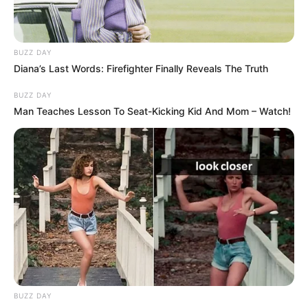
4 AUTHODIDACTE
5 CLAIR DE LUNE
6 RUE DE L’AUDE
7 APALAIN
BUZZ DAY
8 HELLES
Diana’s Last Words: Firefighter Finally Reveals The Truth
9 MA LIBERTE
BUZZ DAY
10 MR LE PHILOSOPHE
Man Teaches Lesson To Seat-Kicking Kid And Mom – Watch!
11 SWEEP AWAY
12 BAHAYRA
13 SQUASHA
14 PURE POWER
BUZZ DAY