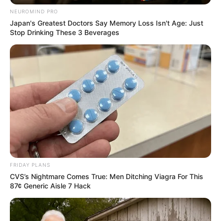
6 RUE DE L’AUDE
NEUROMIND PRO
Japan's Greatest Doctors Say Memory Loss Isn't Age: Just
2 MARELIE
Stop Drinking These 3 Beverages
FRIDAY PLANS
CVS’s Nightmare Comes True: Men Ditching Viagra For This
87¢ Generic Aisle 7 Hack