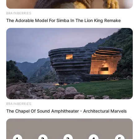
jour en fera la synthèse, ce qui sera peut-être le
meilleur pronostic PMU gagnant.
BRAINBERRIES
The Adorable Model For Simba In The Lion King Remake
Meilleur Pronostic au Tiercé
Quarté Quinté
Qui est le meilleur actuellement au pronostic du
Tiercé Quarté Quinté? Pour rester informé, suivez
quotidiennement les
statistiques
réalisées d’après la
sélection de la presse hippique que vous propose Le
Tocard.fr. Découvrez également parmi tous ces
pronostiqueurs professionnels, celui qui vous
donne les meilleurs pronostics pour les jeux du
BRAINBERRIES
Couplé (Jumelé) , 2sur4 et du jeu simple placé.
The Chapel Of Sound Amphitheater - Architectural Marvels
Suivez toutes ces
meilleures-stats
qui sont réalisées
dans notre zone Turf en temps réel, avec une mise à
jour quotidienne établie après chaque arrivée du
Tiercé Quarté Quinté, dès que les résultats définitifs