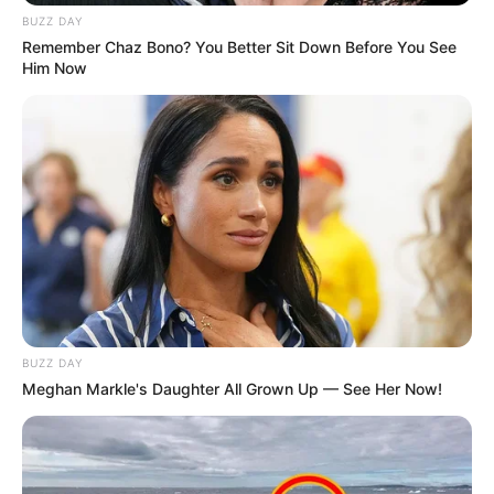
BUZZ DAY
Remember Chaz Bono? You Better Sit Down Before You See
Him Now
BUZZ DAY
Meghan Markle's Daughter All Grown Up — See Her Now!