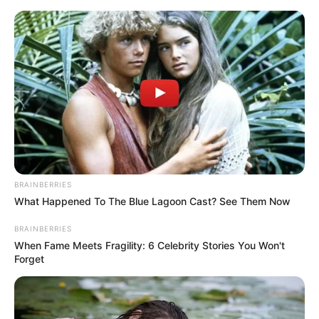
MENU
ET
WIDGETS
BRAINBERRIES
What Happened To The Blue Lagoon Cast? See Them Now
BRAINBERRIES
When Fame Meets Fragility: 6 Celebrity Stories You Won't
Forget
PRIX DE CORNULIER
PRONOSTIC QUINTE PMU 19-