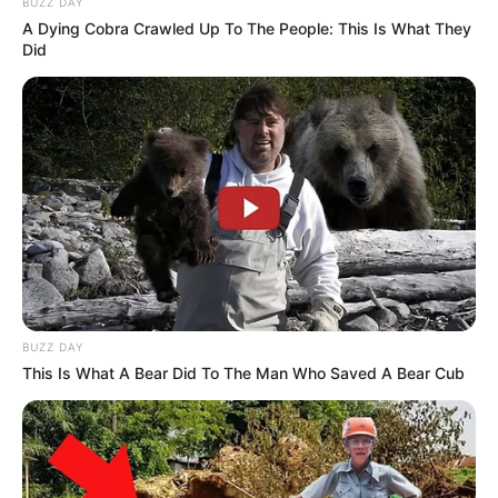
BUZZ DAY
A Dying Cobra Crawled Up To The People: This Is What They
Did
BUZZ DAY
This Is What A Bear Did To The Man Who Saved A Bear Cub