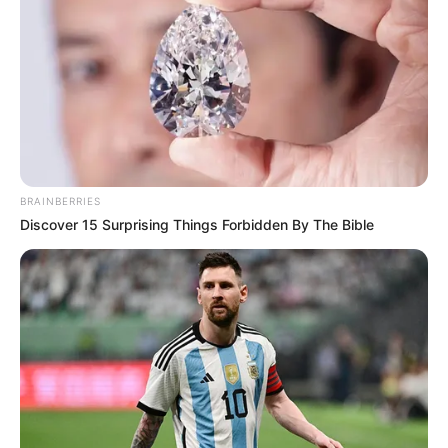
GENY-COURSES : 13 – 8 – 17 – 5 – 16 – 2 – 14 – 18
Gény.com : 8 – 9 – 16 – 17 – 5 – 2 – 1 – 13
Gazette-des-Courses : 8 – 17 – 5 – 13 – 15 – 2 – 14 – 18
Le-Parisien : 17 – 5 – 13 – 8 – 2 – 15 – 18 – 9
Républicain-Lorrain : 5 – 17 – 8 – 13 – 2 – 4 – 9 – 18
Ouest-France : 5 – 8 – 17 – 3 – 1 – 18 – 15 – 4
Paris-Courses.com : 13 – 8 – 5 – 17 – 16 – 9 – 6 – 2
BRAINBERRIES
Discover 15 Surprising Things Forbidden By The Bible