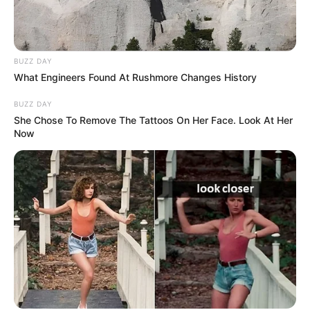
BUZZ DAY
What Engineers Found At Rushmore Changes History
BUZZ DAY
She Chose To Remove The Tattoos On Her Face. Look At Her
Now
En Conclusion le bon Ticket pour
ce Quinté+
Le Prix de Cornulier 2025 promet une course
haletante où l’équilibre entre régularité, préparation
et capacité à briller sous pression sera déterminant.
Gazelle de Val, invaincue, semble prête à relever le
défi d’une première victoire dans cette prestigieuse
épreuve. Idéale du Chêne et Joumba de Guez sont
des rivales sérieuses, tandis qu’Ina du Rib et