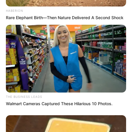
HABERION
Rare Elephant Birth—Then Nature Delivered A Second Shock
THE BUSINESS LEADS
Walmart Cameras Captured These Hilarious 10 Photos.