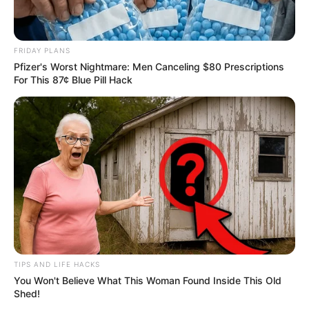
L’analyse des chevaux à
surveiller dans le Quinté du jour
FRIDAY PLANS
Pfizer's Worst Nightmare: Men Canceling $80 Prescriptions
Jezabelle Bie (2)
For This 87¢ Blue Pill Hack
Lauréate du Prix Bilibili, cette jument en constante
progression arrive dans une configuration optimale.
Capable de finir vite, elle a les moyens de se hisser
parmi les premiers.
Édition Gema (15)
Expérimentée et compétitive malgré son âge avancé,
Édition Gema a prouvé sa valeur en terminant
deuxième du Prix du Calvados. Sa régularité et son
expérience en font une solide prétendante pour les
places.
TIPS AND LIFE HACKS
You Won't Believe What This Woman Found Inside This Old
Shed!