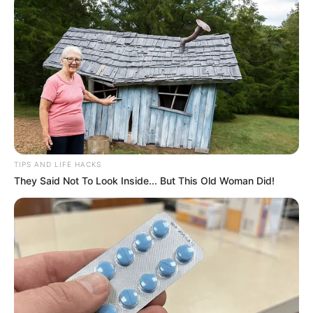
boutons, merci à vous.
UTILE PAS UTILE ? CO
TIPS AND LIFE HACKS
They Said Not To Look Inside... But This Old Woman Did!