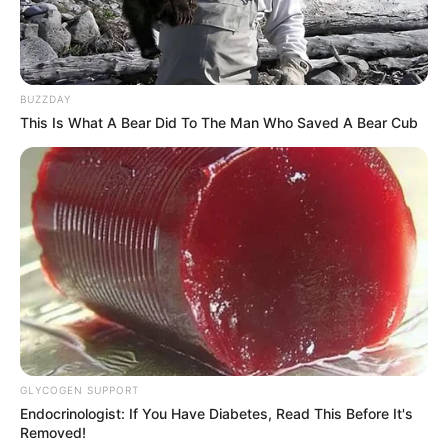
BUZZDAY
This Is What A Bear Did To The Man Who Saved A Bear Cub
Le Tirage gagnant du pronostic
en or de Logic-Prono
Les meilleurs de ces pronostics sont sur la toute
nouvelle version du logiciel 100 % gratuit
Logic-
Prono V3
. Vous n’avez plus qu’à les sélectionner et
l’unique et super logiciel du Tiercé Quarté Quinté du
GLYCOGEN SUPPORT
jour en fera la synthèse, ce qui sera peut-être le
Endocrinologist: If You Have Diabetes, Read This Before It's
meilleur pronostic PMU gagnant.
Removed!