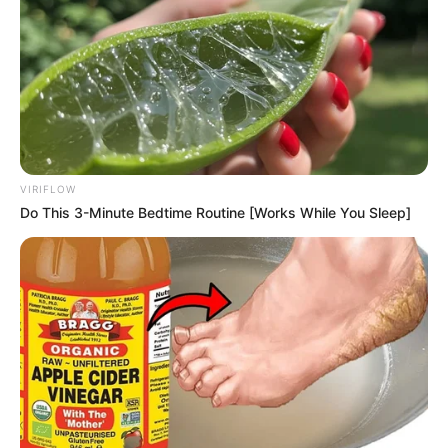
A découvrir cette
Base Quinté et l’Outsider du jour.
VIRIFLOW
Do This 3-Minute Bedtime Routine [Works While You Sleep]