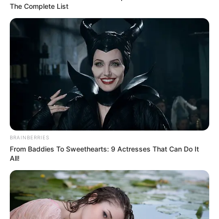
The Complete List
BRAINBERRIES
From Baddies To Sweethearts: 9 Actresses That Can Do It
All!