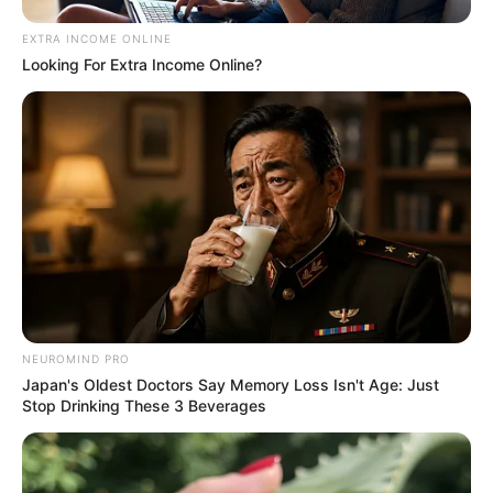
EXTRA INCOME ONLINE
Looking For Extra Income Online?
Pronostic Quinté en 6 chevaux
2 CELESTIN
NEUROMIND PRO
14 LETTY’S MARVEL
Japan's Oldest Doctors Say Memory Loss Isn't Age: Just
9 AMBOISE
Stop Drinking These 3 Beverages
16 KHOCHENKO
6 GAYLOR SENORA
7 GIVE ME GOLD