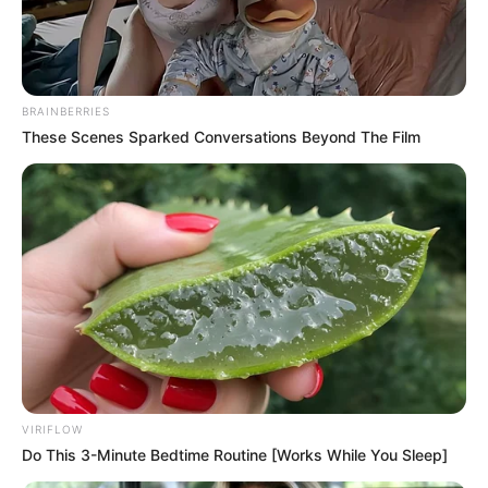
12-2023
BRAINBERRIES
These Scenes Sparked Conversations Beyond The Film
Jeudi 21 Décembre 2023 à DEAUVILLE dans la
VIRIFLOW
Réunion n°1 PRIX DE GIVERNY – Plat – 1900 mètres.
Do This 3-Minute Bedtime Routine [Works While You Sleep]