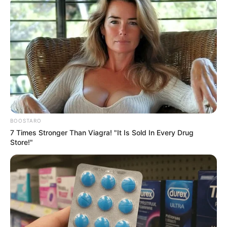
PRIX DE GIVERNY le Pronostic de
la presse PMU du Quinté du jour
de Bilto, Paris-Turf, GENY, Tiercé-
Magazine…
Le pronostic PMU gagnant du Tiercé Quarté Quinté
du jour par 24 des meilleurs quotidiens de la presse
BOOSTARO
hippique. Le prono turf complet du jour.
7 Times Stronger Than Viagra! "It Is Sold In Every Drug
Store!"
Aisne Nouvelle : 14 – 16 – 9 – 2 – 11 – 6 – 10 – 3
BILTO.FR : 2 – 3 – 14 – 16 – 6 – 9 – 10 – 1
Dauphiné-Libéré : 2 – 9 – 5 – 15 – 10 – 14 – 1 – 4
Equidia-Live : 5 – 14 – 9 – 6 – 2 – 10 – 15 – 13
Europe1 : 2 – 6 – 3 – 14 – 11 – 9 – 16 – 8
GENY-COURSES : 14 – 7 – 2 – 3 – 6 – 16 – 1 – 10