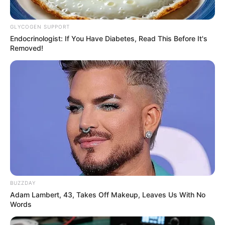
L’accès au site est 100% gratuit, on vous sollicite s.v.p
pour nous soutenir avec un petit clic sur un des
GLYCOGEN SUPPORT
boutons, merci à vous.
Endocrinologist: If You Have Diabetes, Read This Before It's
Removed!
UTILE PAS UTILE ? CONTEN
BUZZDAY
Adam Lambert, 43, Takes Off Makeup, Leaves Us With No
Words