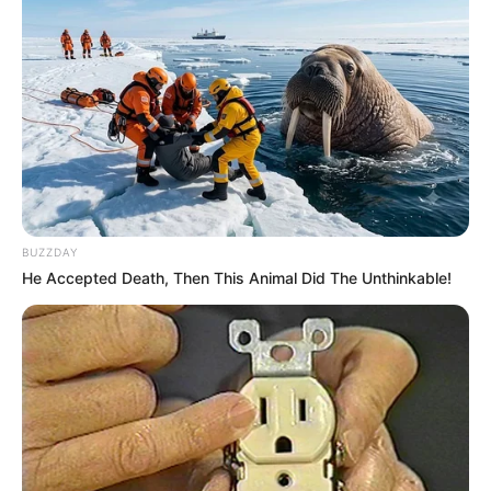
dans une combinaison en champ élargi, alors
pourquoi pas…
10 LOFSONGUR ISLANDE
PRIX DE GIVERNY en cas de non partant
dans le Quinté
En cas de non partant de dernière minute ou peut-
BUZZDAY
être dans l’idée de venir pimenter les rapports dans
He Accepted Death, Then This Animal Did The Unthinkable!
ce Tiercé Quarté Quinté voici notre « joker » et
certainement à belle cote pour la course du jour.
11 TRUE TEDESCO
Les partants en lice pour la victoire au
Tiercé Quinté du jour