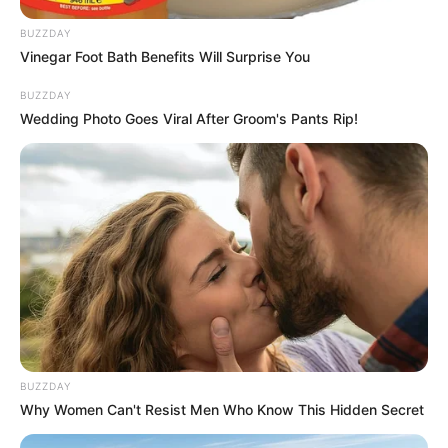
BUZZDAY
Vinegar Foot Bath Benefits Will Surprise You
BUZZDAY
Wedding Photo Goes Viral After Groom's Pants Rip!
PRIX DE GIVERNY notre regret dans ce
Quinté
Pour vous proposer le meilleur pronostic PMU
gagnant en 6 chevaux nous n’avons pas d’autre
solution que de faire des choix, ce sera donc notre
BUZZDAY
regret du jour, cela dit pour venir pimenter les
Why Women Can't Resist Men Who Know This Hidden Secret
rapports, et si vous avez les moyens de l’intégrer