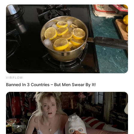
MENU
ET
WIDGETS
VIRIFLOW
Banned In 3 Countries – But Men Swear By It!
PRIX DE GIVERNY
PRONOSTIC QUINTE PMU 21-