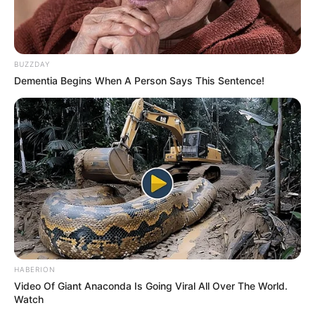
x
L’accès au site est 100% gratuit, on vous sollicite s.v.p
pour nous soutenir avec un petit clic sur un des
BUZZDAY
boutons, merci à vous.
Dementia Begins When A Person Says This Sentence!
UTILE PAS U
HABERION
Video Of Giant Anaconda Is Going Viral All Over The World.
Watch