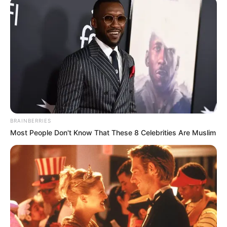
Pronostic de la presse PMU du
Quinté du jour de Bilto, Paris-
Turf, GENY, Tiercé-Magazine…
Le pronostic PMU gagnant du Tiercé Quarté Quinté
du jour par 24 des meilleurs quotidiens de la presse
hippique. Le prono turf complet du jour.
BRAINBERRIES
Most People Don't Know That These 8 Celebrities Are Muslim
Aisne Nouvelle: 6 – 8 – 1 – 10 – 9 – 7 – 11 – 2
BILTO.FR: 9 – 11 – 8 – 2 – 1 – 6 – 10 – 7
Dauphiné-Libéré: 8 – 1 – 6 – 7 – 9 – 11 – 12 – 10
Equidia-Live: 5 – 10 – 4 – 2 – 9 – 8 – 6 – 7
Europe1: 9 – 7 – 6 – 1 – 8 – 13 – 11 – 2
GENY-COURSES: 1 – 6 – 8 – 9 – 7 – 5 – 2 – 11
Gény.com: 1 – 14 – 6 – 9 – 8 – 7 – 5 – 2
Gazette-des-Courses: 5 – 6 – 2 – 11 – 1 – 8 – 9 – 12