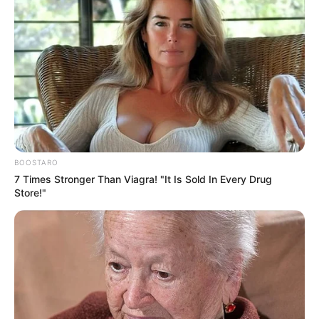
Arrivée Quinté PMU du PRIX DE LA
CHARTREUSE
9 – 1 – 10 – 6 – 8
Meilleur pronostic Quinté du Jour
BOOSTARO
7 Times Stronger Than Viagra! "It Is Sold In Every Drug
Aisne Nouvelle: 6 – 8 – 1 – 10 – 9 – 7 – 11 – 2
Store!"
100% Quinté le Direct Course de
CanalTurf
Analyse et Pronostic détaillés du Tiercé Quarté
Quinté par Stéphane Davy de CanalTurf.