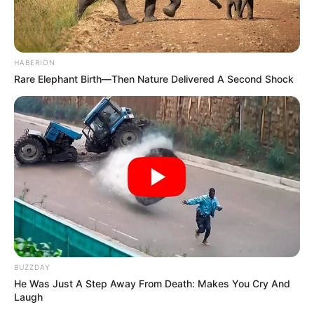
HABERION
Rare Elephant Birth—Then Nature Delivered A Second Shock
BUZZDAY
He Was Just A Step Away From Death: Makes You Cry And
Laugh