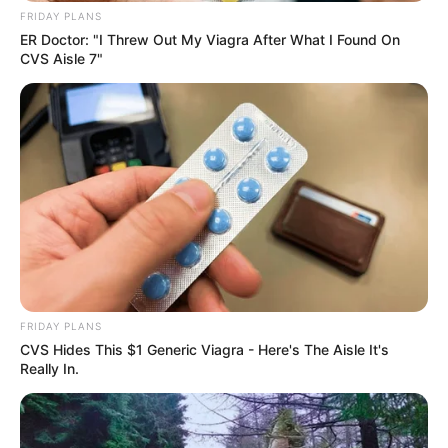
FRIDAY PLANS
ER Doctor: "I Threw Out My Viagra After What I Found On
6 EXCITING
CVS Aisle 7"
9 GALORD
8 NORWEGIAN SIR
2 DANTES
1 SCOTTISH ANTHEM
7 LUPO NERO
A découvrir cette
Base Quinté et l’Outsider du jour.
FRIDAY PLANS
CVS Hides This $1 Generic Viagra - Here's The Aisle It's
Really In.