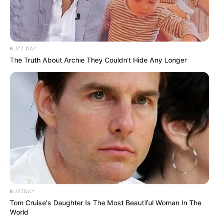
BUZZ DAY
The Truth About Archie They Couldn't Hide Any Longer
BUZZDAY
Tom Cruise's Daughter Is The Most Beautiful Woman In The
World