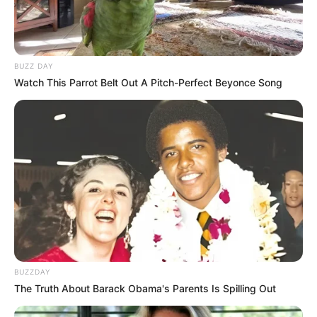
9 GALORD
10 ASHIKTASH
11 UGOTTHELOOK
12 CARLTON CHOICE
BUZZ DAY
13 COME SAY HI
Watch This Parrot Belt Out A Pitch-Perfect Beyonce Song
14 BLACKBIRDFLY
15 MORSAN
16 JORDAN BAKER
BUZZDAY
The Truth About Barack Obama's Parents Is Spilling Out