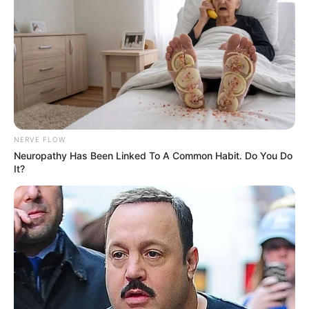
NERVE FLOW
Neuropathy Has Been Linked To A Common Habit. Do You Do
It?