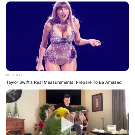
SUPERENALOTTO N° CHANCE
Les partants en lice pour la victoire au
Tiercé Quinté du jour
BUZZ DAY
1 SCOTTISH ANTHEM
Taylor Swift's Real Measurements: Prepare To Be Amazed
2 DANTES
3 ROBERTO MOUNT
4 SIMONS KING
5 GOLDINO BELLO
6 EXCITING
7 LUPO NERO
8 NORWEGIAN SIR