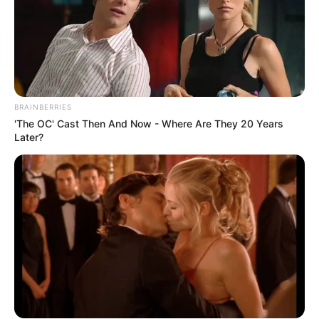
BRAINBERRIES
'The OC' Cast Then And Now - Where Are They 20 Years
Later?