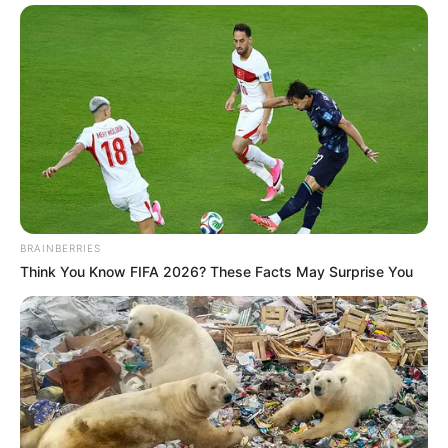
15 SIR SPARKALOT
Arrivée Quinté PMU du PRIX DE LA
REINE MARGUERITE
7 – 13 – 12 – 4 – 8
Meilleur pronostic Quinté du Jour
BRAINBERRIES
Think You Know FIFA 2026? These Facts May Surprise You
Dauphiné-Libéré: 2 – 8 – 6 – 7 – 14 – 11 – 13 – 12
100% Quinté le Direct Course de
CanalTurf
Analyse et Pronostic détaillés du Tiercé Quarté
Quinté par Stéphane Davy de CanalTurf.