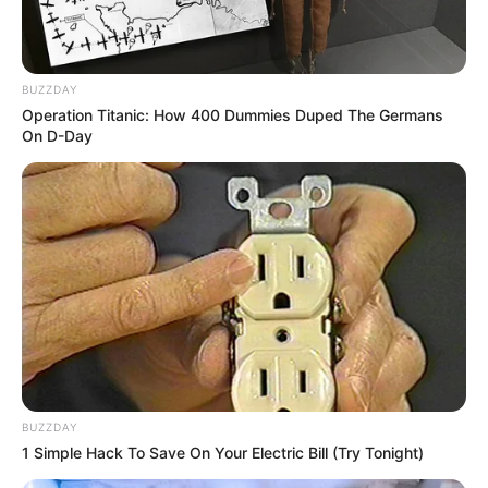
Gazette-des-Courses: 8 – 11 – 5 – 7 – 2 – 9 – 12 – 14
Le-Parisien: 2 – 9 – 8 – 5 – 14 – 7 – 15 – 11
Républicain-Lorrain: 8 – 9 – 2 – 5 – 7 – 4 – 11 – 13
Ouest-France: 2 – 9 – 14 – 1 – 5 – 8 – 7 – 4
BUZZDAY
Operation Titanic: How 400 Dummies Duped The Germans
Paris-Courses.com: 8 – 2 – 7 – 11 – 14 – 13 – 5 – 1
On D-Day
Paris-Courses: 8 – 2 – 7 – 5 – 14 – 1 – 3 – 9
Paris-Turf: 8 – 2 – 4 – 13 – 5 – 7 – 9 – 11
Paris-Turf-TIP: 8 – 5 – 7 – 2 – 9 – 14 – 15 – 1
Paris-turf.com: 11 – 13 – 8 – 2 – 7 – 9 – 5 – 6
Pronos-START: 2 – 13 – 3 – 6 – 8 – 4 – 11 – 5
RTL: 5 – 2 – 11 – 7 – 9 – 8 – 12 – 1
Spécial-Dernière: 8 – 2 – 5 – 7 – 9 – 6 – 1 – 14
Tiercé-Magazine: 7 – 8 – 2 – 5 – 14 – 9 – 3 – 11
Turfomania M: 5 – 8 – 2 – 1 – 11 – 12 – 7 – 6
Tropiques-FM: 7 – 8 – 2 – 14 – 5 – 11 – 9 – 13
BUZZDAY
Week-End: 8 – 7 – 2 – 5 – 6 – 9 – 11 – 14
1 Simple Hack To Save On Your Electric Bill (Try Tonight)
Week-End-Turf.com: 8 – 7 – 2 – 5 – 1 – 11 – 9 – 14