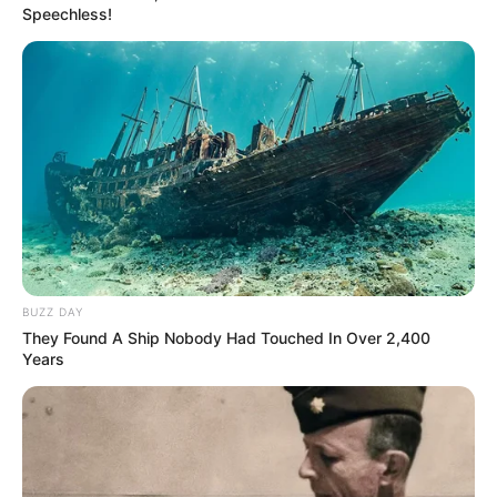
Speechless!
BUZZ DAY
They Found A Ship Nobody Had Touched In Over 2,400
Years