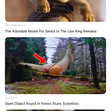
01-09-2022
BRAINBERRIES
The Adorable Model For Simba In The Lion King Remake
Jeudi 1er Septembre 2022 à PARISLONGCHAMP dans
la Réunion n°1 à 18h20 – PRIX DE LA REINE
MARGUERITE – Plat – 2250 mètres.
BUZZDAY
Giant Object Found In Forest Stuns Scientists