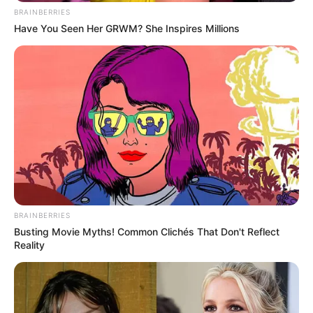
BRAINBERRIES
Have You Seen Her GRWM? She Inspires Millions
BRAINBERRIES
Busting Movie Myths! Common Clichés That Don't Reflect
Reality