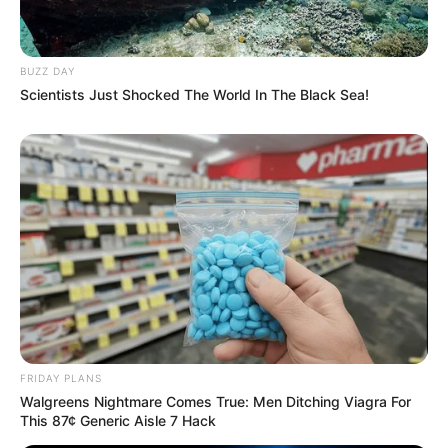
BUZZ DAY
Scientists Just Shocked The World In The Black Sea!
FRIDAY PLANS
Walgreens Nightmare Comes True: Men Ditching Viagra For
This 87¢ Generic Aisle 7 Hack