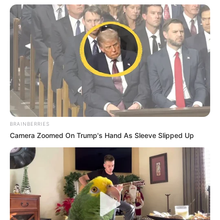
3 REVEN DEJAVU
4 FIFTY
5 EUNIS DU PATURAL
6 GOLD PEJI
7 FRANCO FLEURI
8 GAMINE DE RIBEAU
9 MISTER DONALD
10 FIRST LADY BLEUE
11 GIBALDI DE HOUELLE
12 GIANA DE MARZY
BRAINBERRIES
13 STARO MOJITO
Camera Zoomed On Trump's Hand As Sleeve Slipped Up
14 GO TO AMERICA
15 GRAZIELA D’EL
16 FLAMBEUR DU DIGEON