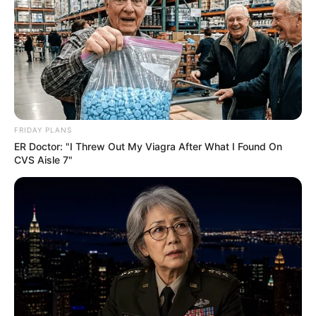
FRIDAY PLANS
ER Doctor: "I Threw Out My Viagra After What I Found On
CVS Aisle 7"
POWERBALL N° CHANCE
Analyse détaillée de notre sélection de 8 chevaux
pour le
Quinté+ du 28 Décembre
à
Vincennes
,
dans le
PRIX DE NOZAY
.