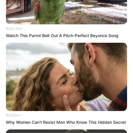
BUZZ DAY
Watch This Parrot Belt Out A Pitch-Perfect Beyonce Song
Arrivée et résultats du Quinté PMU le
PRIX DE NOZAY
9 – 14 – 5 – 3 – 7
Meilleur pronostic Quinté du Jour
BUZZDAY
Why Women Can't Resist Men Who Know This Hidden Secret
Ouest-France : 3 – 16 – 7 – 14 – 12 – 6 – 15 – 9