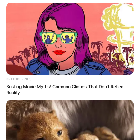
Meilleur Pronostic au Tiercé
Quarté Quinté
Qui est le meilleur actuellement au pronostic du
Tiercé Quarté Quinté? Pour rester informé, suivez
quotidiennement les
statistiques
réalisées d’après la
sélection de la presse hippique que vous propose Le
Tocard.fr. Découvrez également parmi tous ces
pronostiqueurs professionnels, celui qui vous
BRAINBERRIES
donne les meilleurs pronostics pour les jeux du
Busting Movie Myths! Common Clichés That Don't Reflect
Couplé (Jumelé) , 2sur4 et du jeu simple placé.
Reality
Suivez toutes ces
meilleures-stats
qui sont réalisées
dans notre zone Turf en temps réel, avec une mise à
jour quotidienne établie après chaque arrivée du
Tiercé Quarté Quinté, dès que les résultats définitifs
sont annoncés et validés officiellement par le PMU.