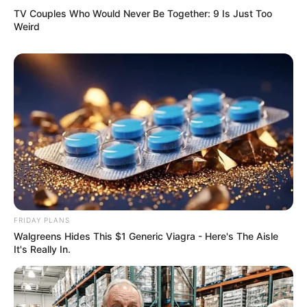
TV Couples Who Would Never Be Together: 9 Is Just Too
Weird
Pronostic Quinté en 6 chevaux
3 REVEN DEJAVU
FRIDAY PLANS
12 GIANA DE MARZY
Walgreens Hides This $1 Generic Viagra - Here's The Aisle
16 FLAMBEUR DU DIGEON
It's Really In.
7 FRANCO FLEURI
5 EUNIS DU PATURAL
15 GRAZIELA D’EL