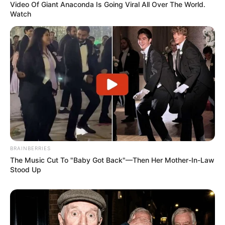
Video Of Giant Anaconda Is Going Viral All Over The World.
Watch
BRAINBERRIES
The Music Cut To "Baby Got Back"—Then Her Mother-In-Law
PRIX DE NOZAY notre regret dans ce
Stood Up
Quinté
Pour vous proposer le meilleur pronostic PMU
gagnant en 6 chevaux nous n’avons pas d’autre
solution que de faire des choix, ce sera donc notre