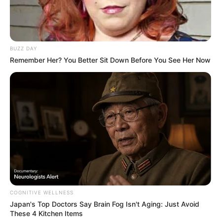
BUZZ DAY
Remember Her? You Better Sit Down Before You See Her Now
POWERBALL N° CHANCE
Les partants en lice pour la victoire au
Tiercé Quinté du jour
COGNITIVE WELLNESS
Japan's Top Doctors Say Bra​in Fo​g Isn't Aging: Just Avoid
1 GARRY THORIS
These 4 Kitchen Items
2 GAGNANT DE BRIKVIL