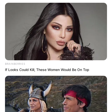
BRAINBERRIES
If Looks Could Kill, These Women Would Be On Top
Paris-Courses : 16 – 14 – 5 – 11 – 12 – 13 – 4 – 3
Paris-Turf : 3 – 16 – 12 – 15 – 14 – 5 – 7 – 13
Paris-Turf-TIP : 3 – 12 – 16 – 15 – 9 – 6 – 7 – 5
Paris-turf.com : 14 – 3 – 16 – 12 – 5 – 13 – 15 – 7
Pronos-START : 9 – 12 – 3 – 7 – 15 – 5 – 4 – 8
Scoopdyga : 3 – 15 – 12 – 9 – 7 – 5 – 4 – 8