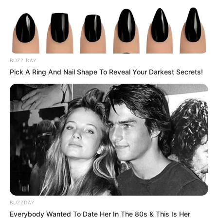
Staro Mojito (13) :
Régulier et souvent dans le coup,
il est capable de se glisser en fin de combinaison.
Avec un parcours sur mesure, il peut pimenter les
rapports.
BUZZ DAY
Pick A Ring And Nail Shape To Reveal Your Darkest Secrets!
BUZZDAY
Conclusion de l’analyse pour le
Everybody Wanted To Date Her In The 80s & This Is Her