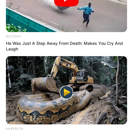
 !
✍
BUZZDAY
He Was Just A Step Away From Death: Makes You Cry And
Laugh
HABERION