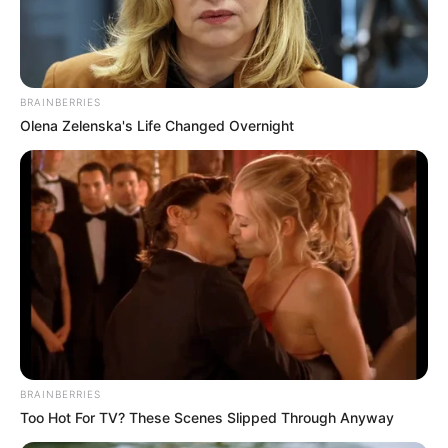
BRAINBERRIES
Olena Zelenska's Life Changed Overnight
Samedi 28 Décembre 2024 à VINCENNES dans la
Réunion n°1 PRIX DE NOZAY – Trot Attelé – 2700
BRAINBERRIES
mètres.
Too Hot For TV? These Scenes Slipped Through Anyway