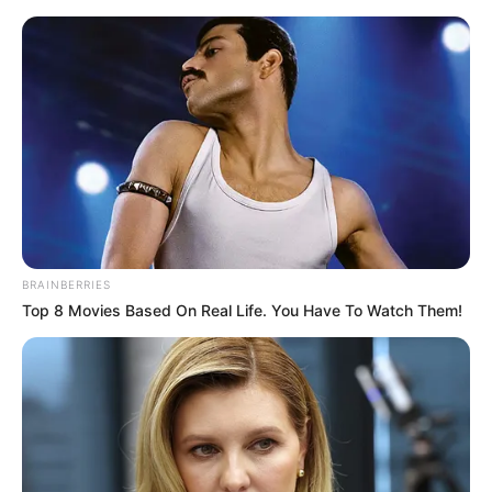
MENU
ET
WIDGETS
BRAINBERRIES
Top 8 Movies Based On Real Life. You Have To Watch Them!
PRIX DE NOZAY PRONOSTIC
QUINTE PMU 28-12-2024