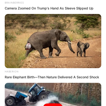
BRAINBERRIES
Camera Zoomed On Trump's Hand As Sleeve Slipped Up
Arrivée Quinté PMU du PRIX DE LA
PLACE VENDOME
8 – 2 – 15 – 9 – 13
Meilleur pronostic Quinté du Jour
HABERION
Républicain-Lorrain : 5 – 8 – 2 – 15 – 4 – 3 – 13 – 14
Rare Elephant Birth—Then Nature Delivered A Second Shock
100% Quinté le Direct Course de
CanalTurf