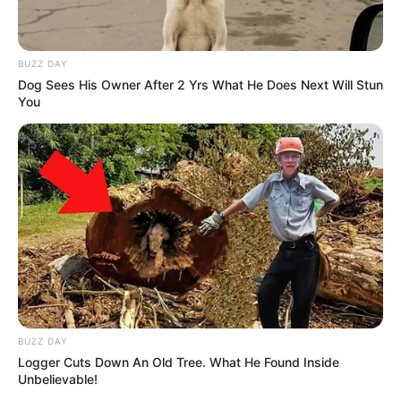
BUZZ DAY
Dog Sees His Owner After 2 Yrs What He Does Next Will Stun
You
PRIX DE LA PLACE VENDOME notre
BUZZ DAY
regret dans ce Quinté
Logger Cuts Down An Old Tree. What He Found Inside
Unbelievable!
Pour vous proposer le meilleur pronostic PMU