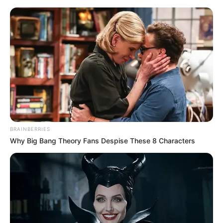
MENU
ET
WIDGETS
BRAINBERRIES
Why Big Bang Theory Fans Despise These 8 Characters
PRIX DE PLACE VENDOME
PRONOSTIC QUINTE 09-06-