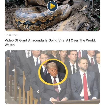
7 MR CASSIOPE
8 MORPHEWAN
9 KHOCHENKO
10 BELAFONTE
11 SHANNKIYR
12 GRAND BALCON
HABERION
13 STAR ROCK
Video Of Giant Anaconda Is Going Viral All Over The World.
14 COSMO BEAU
Watch
15 LONDON ROYAL
16 NOSDARGENT