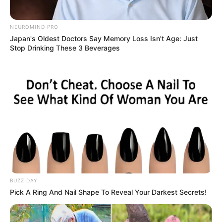
8 MORPHEWAN
2 LORCAN
NEUROMIND PRO
15 LONDON ROYAL
Japan's Oldest Doctors Say Memory Loss Isn't Age: Just
Stop Drinking These 3 Beverages
14 COSMO BEAU
13 STAR ROCK
5 MY FANCY
UTILE PAS UTILE ? CONTE
Le Couplé du Jour
8 – 5 – 13
BUZZ DAY
Stop ou Encore! C’est à vous de décider!
Pick A Ring And Nail Shape To Reveal Your Darkest Secrets!
Notre rubrique « le Couplé du jour en combiné 3