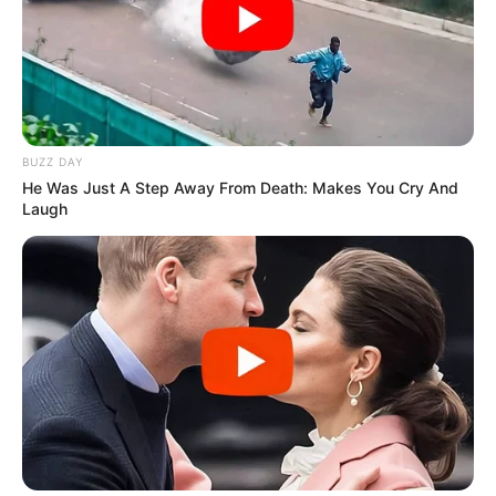
Analyse et Pronostic détaillés du Tiercé Quarté
Quinté par Stéphane Davy de CanalTurf.
Voir leurs dernières vidéos.
L’accès au site est 100% gratuit, on vous sollicite s.v.p
pour nous soutenir avec un petit clic sur un des
BUZZ DAY
boutons, merci à vous.
He Was Just A Step Away From Death: Makes You Cry And
Laugh
UTILE PAS UTILE ? CONTE