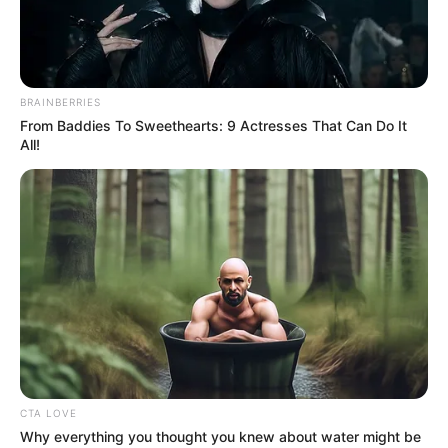
2024
BRAINBERRIES
From Baddies To Sweethearts: 9 Actresses That Can Do It
All!
Dimanche 9 Juin 2024 à PARISLONGCHAMP dans la
Réunion n°1 – PRIX DE LA PLACE VENDOME – Plat –
2000 mètres.
CTA LOVE
Why everything you thought you knew about water might be