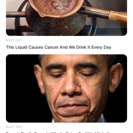
BUZZ DAY
This Liquid Causes Cancer And We Drink It Every Day
BUZZ DAY