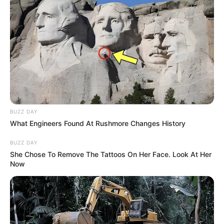
BUZZ DAY
Les partants en lice pour la victoire au
What Engineers Found At Rushmore Changes History
Tiercé Quinté du jour
BUZZ DAY
She Chose To Remove The Tattoos On Her Face. Look At Her
1 LOVE IS GOLD
Now
2 LORCAN
3 OLYMPIC MESSAGE
4 ANCTOT
5 MY FANCY
6 I’M A BELIEVER