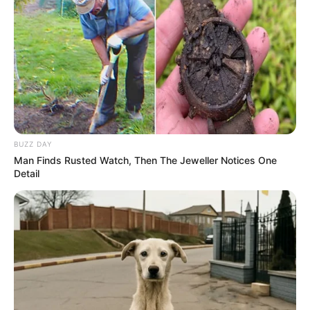
chevaux » s’affichera uniquement si elle est
plébiscitée sur les réseaux sociaux représentés par
les icônes ci-dessus.
Les résultats dans le
Quinté du Samedi 8 Juin
.
A découvrir cette
Base Quinté et l’Outsider du jour.
BUZZ DAY
Man Finds Rusted Watch, Then The Jeweller Notices One
Detail