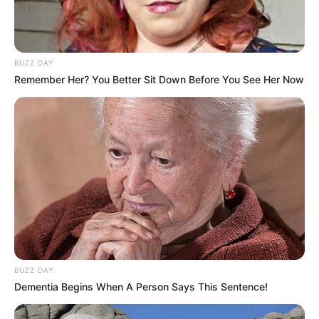
11 SHANNKIYR
BUZZ DAY
Remember Her? You Better Sit Down Before You See Her Now
BUZZ DAY
Dementia Begins When A Person Says This Sentence!