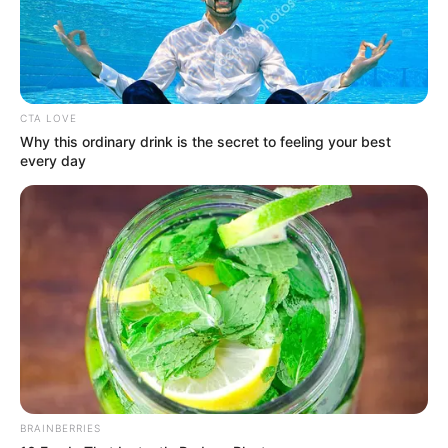
CTA LOVE
Why this ordinary drink is the secret to feeling your best
every day
Le Tirage gagnant du pronostic
en or de Logic-Prono
Les meilleurs de ces pronostics sont sur la toute
nouvelle version du logiciel 100 % gratuit
Logic-
Prono V3
. Vous n’avez plus qu’à les sélectionner et
l’unique et super logiciel du Tiercé Quarté Quinté du
jour en fera la synthèse, ce qui sera peut-être le
meilleur pronostic PMU gagnant.
BRAINBERRIES