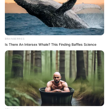
BRAINBERRIES
Is There An Intersex Whale? This Finding Baffles Science
Meilleur Pronostic gagnant au
Tiercé Quinté
Qui est le meilleur actuellement au pronostic du
Tiercé Quarté Quinté? Pour rester informé, suivez
quotidiennement les
statistiques
réalisées d’après la
sélection de la presse hippique que vous propose Le
Tocard.fr. Découvrez également parmi tous ces
pronostiqueurs professionnels, celui qui vous
donne les meilleurs pronostics pour les jeux du