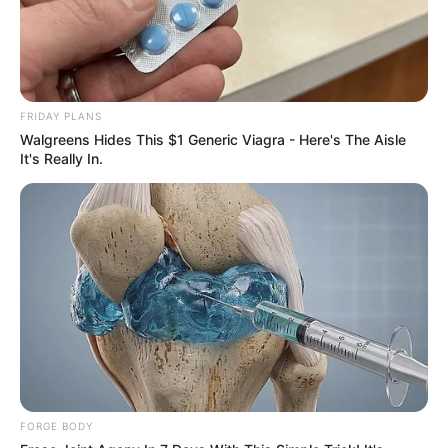
FRIDAY PLANS
Walgreens Hides This $1 Generic Viagra - Here's The Aisle
It's Really In.
Pronostic PMU du Quinté en 6
chevaux
3 HAMILTON DU HAM
15 HUDO DU RUEL
4 GRAND CANYON
10 GOLDWYN DU CAUX
FORGE BODY
9 GOLDORACK