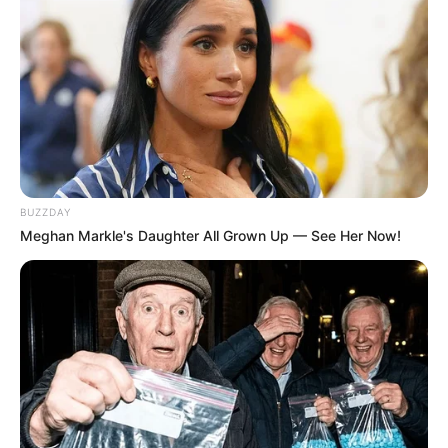
Les partants en lice pour la victoire au
Tiercé Quinté du jour
1 EXTRA DU CHATELET
2 FIDELE MADRIK
3 HAMILTON DU HAM
4 GRAND CANYON
5 HEART OF GOLD
6 FORTUNA
BUZZDAY
7 EASY ATOUT
Meghan Markle's Daughter All Grown Up — See Her Now!
8 FALCAO DE CHENU
9 GOLDORACK
10 GOLDWYN DU CAUX
11 HISA DU MARGAS
12 HABIT DE SOIREE
13 FLAMBEUR DU DIGEON
14 GERSHWIN DE CHENU
15 HUDO DU RUEL
16 GARNEMENT BLEU