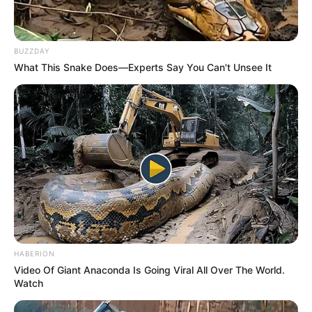
BUZZDAY
What This Snake Does—Experts Say You Can't Unsee It
HABERION
Video Of Giant Anaconda Is Going Viral All Over The World.
Watch