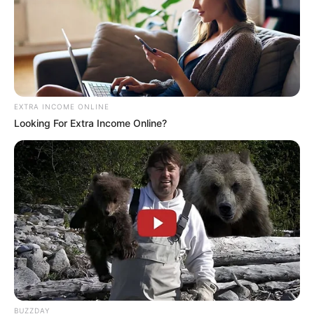
EXTRA INCOME ONLINE
Looking For Extra Income Online?
PRIX DE SANARY-SUR-MER notre regret
dans ce Quinté
Pour vous proposer le meilleur pronostic PMU
gagnant en 6 chevaux nous n’avons pas d’autre
solution que de faire des choix, ce sera donc notre
BUZZDAY