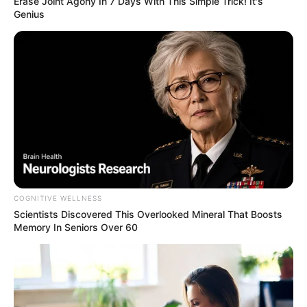
Erase Joint Agony In 7 Days With This Simple Trick! It's
7 EASY ATOUT
Genius
A découvrir cette
Base Quinté et l’Outsider du jour.
COGNITIVE WELLNESS
Scientists Discovered This Overlooked Mineral That Boosts
Memory In Seniors Over 60