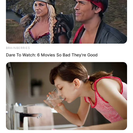
BRAINBERRIES
Dare To Watch: 6 Movies So Bad They're Good
Le pronostic en or de Logic-Prono
nouvelle version en exclusivité
Les meilleurs de ces pronostics sont sur la toute
nouvelle version du logiciel 100 % gratuit
Logic-
Prono V3
. Vous n’avez plus qu’à les sélectionner et
l’unique et super logiciel du Tiercé Quarté Quinté du
jour en fera la synthèse, ce qui sera peut-être le
meilleur pronostic PMU gagnant.