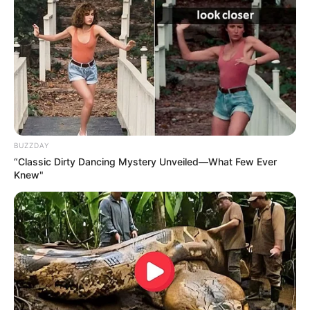
Voir leurs dernières vidéos.
L’accès au site est 100% gratuit, on vous sollicite s.v.p
pour nous soutenir avec un petit clic sur un des
boutons, merci à vous.
UTILE PAS UT
BUZZDAY
“Classic Dirty Dancing Mystery Unveiled—What Few Ever
Knew"