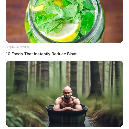
Tiercé-Magazine: 7 – 2 – 10 – 8 – 6 – 4 – 12 – 3
Turfomania M: 2 – 9 – 8 – 7 – 10 – 6 – 4 – 14
Tropiques-FM: 10 – 2 – 5 – 6 – 8 – 7 – 12 – 1
Week-End: 8 – 7 – 2 – 3 – 10 – 6 – 16 – 4
Week-End-Turf.com: 10 – 4 – 6 – 2 – 8 – 7 – 9 – 1
BRAINBERRIES
10 Foods That Instantly Reduce Bloat