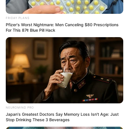
FRIDAY PLANS
Pfizer's Worst Nightmare: Men Canceling $80 Prescriptions
Base Turf solide et logique du
For This 87¢ Blue Pill Hack
Tiercé Quinté du jour
La base turf logique et incontournable du Tiercé
Quarté Quinté du jour, soit des chevaux parmi les
plus cités de la presse du Turf d’où on l’espère une
véritable base fiable et logique.
8 HELLES
2 SEA BREAKER
NEUROMIND PRO
Japan's Greatest Doctors Say Memory Loss Isn't Age: Just
Stop Drinking These 3 Beverages