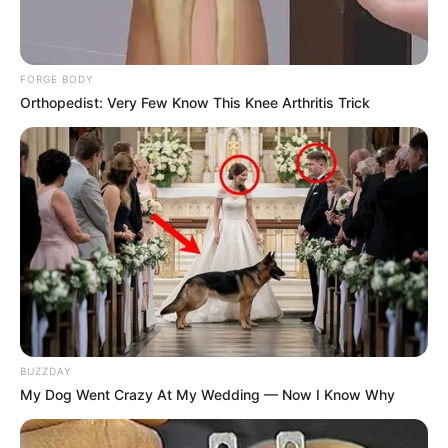
FORGE BODY
Orthopedist: Very Few Know This Knee Arthritis Trick
Pronostic Quinté en 6 chevaux
8 HELLES
2 SEA BREAKER
10 EBAUCHE
3 MARELIE
6 CLAIR DE LUNE
7 RUE DE L’AUDE
A découvrir cette
Base Quinté et l’Outsider du jour.
BUZZDAY
My Dog Went Crazy At My Wedding — Now I Know Why
PRIX DEAUVILLE TATTOO FESTIVAL