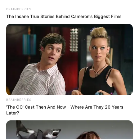
BRAINBERRIES
The Insane True Stories Behind Cameron's Biggest Films
MENU
ET
WIDGETS
BRAINBERRIES
'The OC' Cast Then And Now - Where Are They 20 Years
Later?
PRIX DEAUVILLE TATTOO
FESTIVAL QUINTE PMU 14-