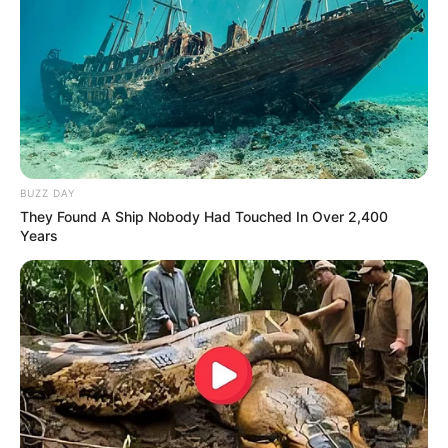
10 EBAUCHE
11 CHERGUI
12 GABIJA
13 RIO GRANDE
14 WAY TO MARSEILLE
15 AIXELLENCE
16 ONE POINT
BUZZ DAY
They Found A Ship Nobody Had Touched In Over 2,400
Arrivée Quinté PMU du PRIX DEAUVILLE
Years
TATTOO FESTIVAL (PRIX DE LA COTE
FLEURIE)
9 – 3 – 7 – 5 – 12
Meilleur pronostic Quinté du Jour
Gazette-des-Courses: 9 – 10 – 2 – 6 – 3 – 12 – 7 – 1