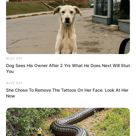
BUZZ DAY
Dog Sees His Owner After 2 Yrs What He Does Next Will Stun
You
BUZZ DAY
She Chose To Remove The Tattoos On Her Face. Look At Her
Now