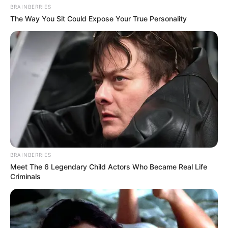
Les meilleurs de ces pronostics sont sur la toute
BRAINBERRIES
nouvelle version du logiciel 100 % gratuit
Logic-
The Way You Sit Could Expose Your True Personality
Prono V3
. Vous n’avez plus qu’à les sélectionner et
l’unique et super logiciel du Tiercé Quarté Quinté du
jour en fera la synthèse, ce qui sera peut-être le
meilleur pronostic PMU gagnant.
BRAINBERRIES
Meet The 6 Legendary Child Actors Who Became Real Life
Criminals