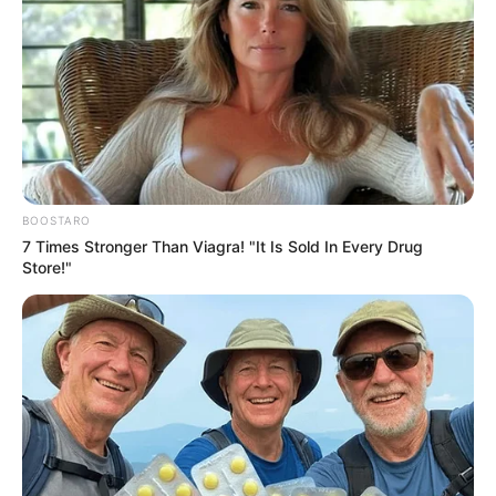
BOOSTARO
7 Times Stronger Than Viagra! "It Is Sold In Every Drug
Store!"