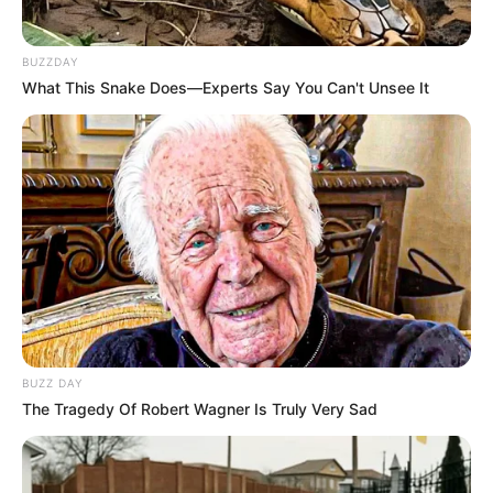
BUZZDAY
100% Quinté le Direct Course de
What This Snake Does—Experts Say You Can't Unsee It
CanalTurf
Analyse et Pronostic détaillés du Tiercé Quarté
Quinté par Stéphane Davy de CanalTurf.
Voir leurs dernières vidéos.
L’accès au site est 100% gratuit, on vous sollicite s.v.p
pour nous soutenir avec un petit clic sur un des
boutons, merci à vous.
BUZZ DAY
UTILE PAS UTILE ? C
The Tragedy Of Robert Wagner Is Truly Very Sad