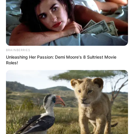
BRAINBERRIES
Unleashing Her Passion: Demi Moore's 8 Sultriest Movie
Roles!
Meilleur Pronostic au Tiercé
Quarté Quinté