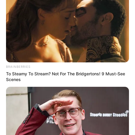
Tocard.fr. Découvrez également parmi tous ces
pronostiqueurs professionnels, celui qui vous
donne les meilleurs pronostics pour les jeux du
Couplé (Jumelé) , 2sur4 et du jeu simple placé.
Suivez toutes ces
meilleures-stats
qui sont réalisées
dans notre zone Turf en temps réel, avec une mise à
jour quotidienne établie après chaque arrivée du
Tiercé Quarté Quinté, dès que les résultats définitifs
sont annoncés et validés officiellement par le PMU.
BRAINBERRIES
To Steamy To Stream? Not For The Bridgertons! 9 Must-See
Scenes
Base solide et logique du Tiercé
Quinté du jour
2 bases Quinté ou la base solide et incontournable
du Tiercé Quarté Quinté du jour, soit un cheval ou
des chevaux en or. Parmi les plus cités de la presse
du Turf d’où on l’espère une véritable base solide,