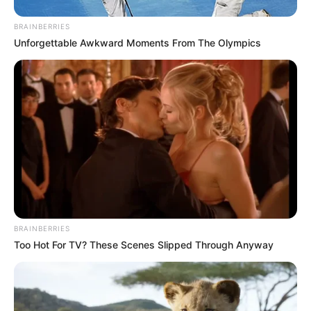
BRAINBERRIES
Unforgettable Awkward Moments From The Olympics
BRAINBERRIES
Too Hot For TV? These Scenes Slipped Through Anyway