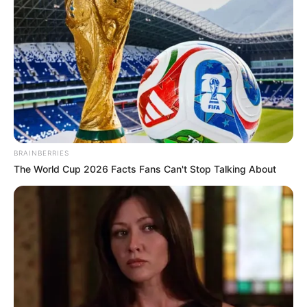
Les meilleurs de ces pronostics sont sur la toute
nouvelle version du logiciel 100 % gratuit
Logic-
Prono V3
. Vous n’avez plus qu’à les sélectionner et
l’unique et super logiciel du Tiercé Quarté Quinté du
jour en fera la synthèse, ce qui sera peut-être le
meilleur pronostic PMU gagnant.
BRAINBERRIES
The World Cup 2026 Facts Fans Can't Stop Talking About