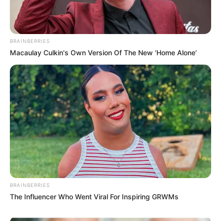
fiable et logique.
5 HAPPY MARANCOURT
6 HEROINE DE GUERRE
BRAINBERRIES
Macaulay Culkin's Own Version Of The New ‘Home Alone’
BRAINBERRIES
The Influencer Who Went Viral For Inspiring GRWMs