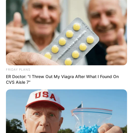
FRIDAY PLANS
ER Doctor: "I Threw Out My Viagra After What I Found On
Pronostic Quinté du PMU en 6
CVS Aisle 7"
chevaux
5 HAPPY MARANCOURT
6 HEROINE DE GUERRE
12 HAITIAN FIGHT SONG
11 HISTOIRE MODERNE
8 GRAHIKA