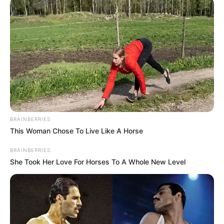
PRIX DES GOBELINS le Pronostic
PMU de la presse du Quinté du
jour de Bilto, Paris-Turf, GENY,
Tiercé-Magazine…
Le pronostic PMU gagnant du Tiercé Quarté Quinté
du jour par 24 des meilleurs quotidiens de la presse
hippique. Le prono turf complet du jour.
BRAINBERRIES
This Woman Chose To Live Like A Horse
Aisne Nouvelle : 8 – 12 – 5 – 1 – 14 – 11 – 13 – 15
BRAINBERRIES
Bilto : 8 – 6 – 1 – 7 – 2 – 12 – 5 – 13
She Took Her Love For Horses To A Whole New Level
Dauphiné-Libéré : 12 – 13 – 5 – 1 – 6 – 14 – 8 – 15
Equidia-Live : 6 – 12 – 13 – 5 – 2 – 8 – 1 – 15
Europe1 : 4 – 5 – 8 – 12 – 15 – 1 – 3 – 2
GENY-COURSES : 12 – 8 – 13 – 1 – 2 – 7 – 10 – 14
Gény.com : 12 – 6 – 5 – 8 – 13 – 4 – 1 – 9