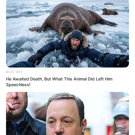
Voir leurs dernières vidéos.
L’accès au site est 100% gratuit, on vous sollicite s.v.p
pour nous soutenir avec un petit clic sur un des
boutons, merci à vous.
UTILE PAS UT
BUZZ DAY
He Awaited Death, But What This Animal Did Left Him
Speechless!