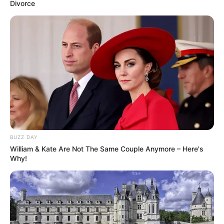
Divorce
BUZZ DAY
William & Kate Are Not The Same Couple Anymore – Here's
Why!