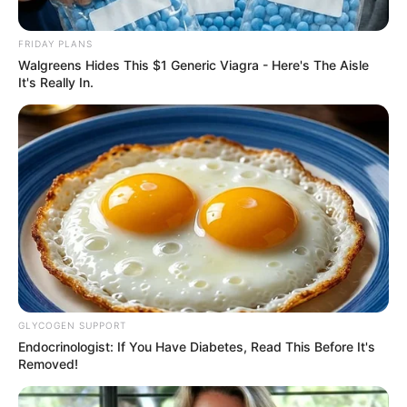
être dans l’idée de venir pimenter les rapports dans
ce Tiercé Quarté Quinté voici notre « joker » et
FRIDAY PLANS
certainement à belle cote pour la course du jour.
Walgreens Hides This $1 Generic Viagra - Here's The Aisle
It's Really In.
1 HARPIE DE JED
GLYCOGEN SUPPORT
Endocrinologist: If You Have Diabetes, Read This Before It's
Removed!
SUPERENALOTTO N° CHANCE