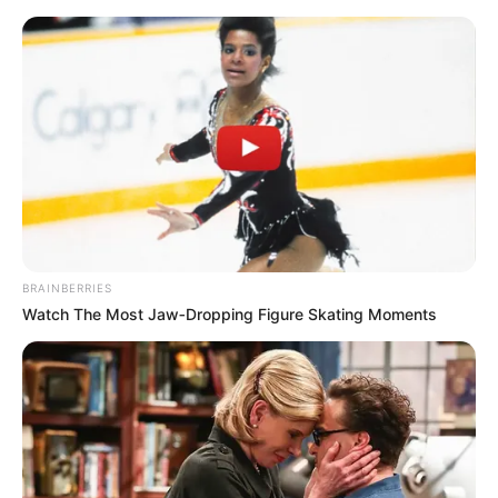
MENU
ET
WIDGETS
BRAINBERRIES
Watch The Most Jaw‑Dropping Figure Skating Moments
PRIX DES GOBELINS
PRONOSTIC QUINTE 09-10-