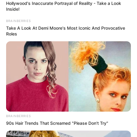
Hollywood's Inaccurate Portrayal of Reality - Take a Look
Inside!
BRAINBERRIES
Take A Look At Demi Moore's Most Iconic And Provocative
Roles
Le Tirage gagnant du pronostic
BRAINBERRIES
en or de Logic-Prono
90s Hair Trends That Screamed "Please Don't Try"