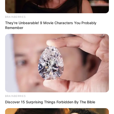
BRAINBERRIES
They're Unbearable! 9 Movie Characters You Probably
Remember
Meilleur Pronostic gagnant au
Tiercé Quinté
Qui est le meilleur actuellement au pronostic du
BRAINBERRIES
Tiercé Quarté Quinté? Pour rester informé, suivez
Discover 15 Surprising Things Forbidden By The Bible
quotidiennement les
statistiques
réalisées d’après la
sélection de la presse hippique que vous propose Le