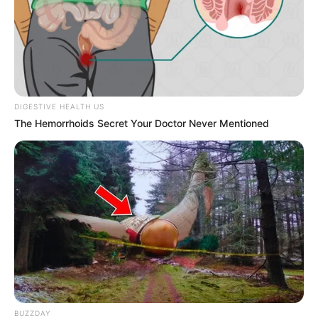
l’entrée de la ligne droite. Elle reste dangereuse si
elle parvient à éviter les erreurs, mais avec quatre
disqualifications sur cette piste, elle demeure un
pari risqué. Toutefois, si elle se montre appliquée,
elle pourrait bien surprendre et accrocher une belle
place.
DIGESTIVE HEALTH US
The Hemorrhoids Secret Your Doctor Never Mentioned
A surveiller de près
8 – Grahika
Grahika se retrouve dans un engagement idéal, à la
limite du recul. Pieds nus pour cette course, elle a
été préparée avec soin et se présente avec des atouts
solides. Bien qu’elle n’ait pas une grande marge de
manœuvre, elle est à suivre de près pour les places,
d’autant plus qu’elle répond souvent présente dans
cette configuration.
BUZZDAY