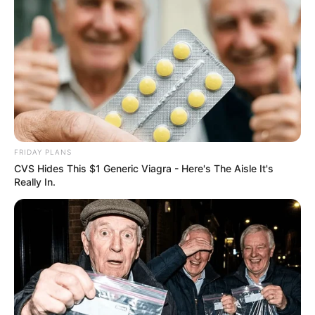
POWERBALL N° CHANCE
Analyse détaillée de notre sélection de 8 chevaux
pour le
Quinté+ du 1er Janvier 2025
à
Vincennes
,
dans le
PRIX DOMINIK CORDEAU
.
FRIDAY PLANS
CVS Hides This $1 Generic Viagra - Here's The Aisle It's
Really In.
L’analyse de la Base Turf dans le
Quinté+ du jour
JABALPUR (6)
Véritable référence de ce meeting, Jabalpur reste sur
des performances éclatantes. Avec un engagement
idéal à moins de 4 000 euros du plafond, il est