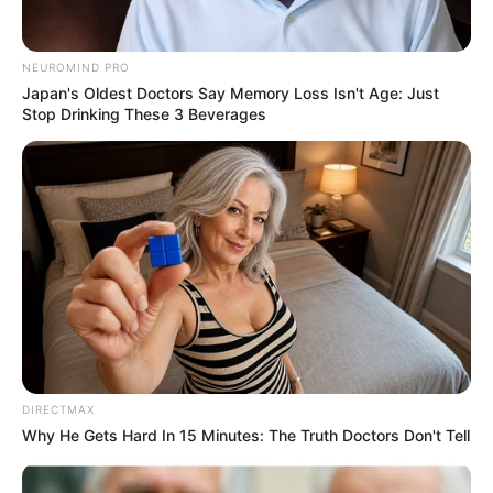
NEUROMIND PRO
Pronostic Quinté en 6 chevaux
Japan's Oldest Doctors Say Memory Loss Isn't Age: Just
Stop Drinking These 3 Beverages
6 JABALPUR
2 JOCONDE SIBEY
13 EDGAR SABA
1 KEEN WINNER
3 DEA SPRINT BAR
9 CORAL COGER
DIRECTMAX
Why He Gets Hard In 15 Minutes: The Truth Doctors Don't Tell