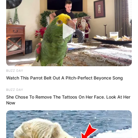
démontré sa valeur dans des courses relevées. Sa
cinquième place dans le Prix de Chenonceaux
montre qu’il est à prendre au sérieux. Avec Björn
Goop à son sulky, il pourrait bien pimenter les
rapports.
BUZZ DAY
Watch This Parrot Belt Out A Pitch-Perfect Beyonce Song
BUZZ DAY
She Chose To Remove The Tattoos On Her Face. Look At Her
Now