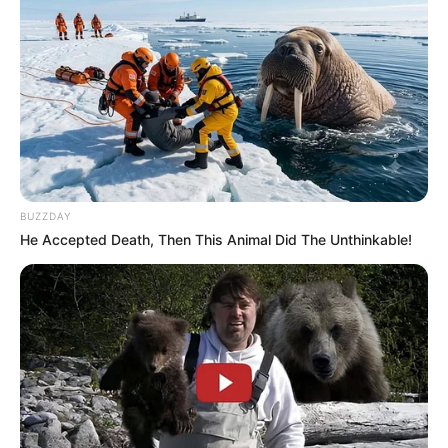
BUZZDAY
He Accepted Death, Then This Animal Did The Unthinkable!