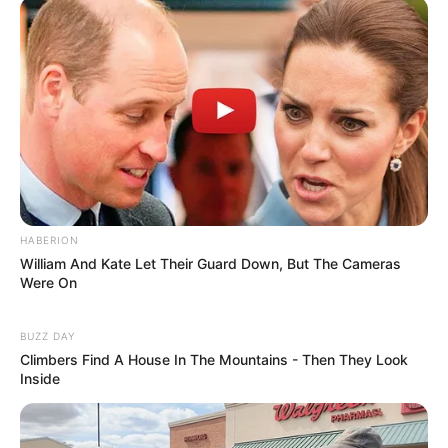
HABERION
William And Kate Let Their Guard Down, But The Cameras
Were On
BUZZ DAY
Climbers Find A House In The Mountains - Then They Look
Inside