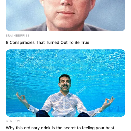
2025
BRAINBERRIES
8 Conspiracies That Turned Out To Be True
Mercredi 1er Janvier 2025 à VINCENNES dans la
Réunion n°1 PRIX DOMINIK CORDEAU – Trot Attelé
CTA LOVE
– 2100 mètres.
Why this ordinary drink is the secret to feeling your best