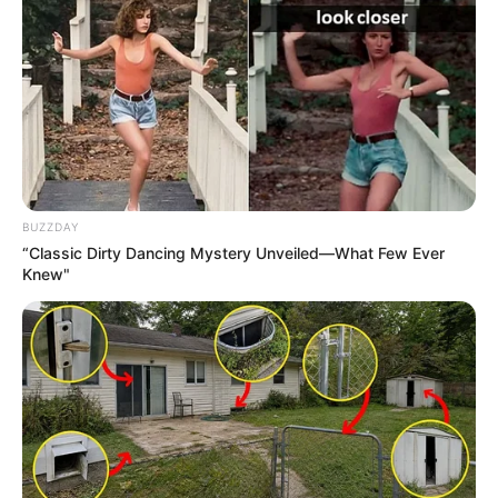
Analyse et Pronostic détaillés du Tiercé Quarté
Quinté par Stéphane Davy de CanalTurf.
Voir leurs dernières vidéos.
L’accès au site est 100% gratuit, on vous sollicite s.v.p
pour nous soutenir avec un petit clic sur un des
boutons, merci à vous.
UTILE PAS UTILE ? CONT
BUZZDAY
“Classic Dirty Dancing Mystery Unveiled—What Few Ever
Knew"