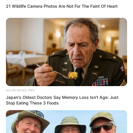
Tiercé avec notre Logiciel 100%
21 Wildlife Camera Photos Are Not For The Faint Of Heart
gratuit ou en version Spot.
Obtenez vos tickets
Quinté+ ou Tiercé avec notre
logiciel intégré ou la meilleure version Spot du
Web
, les deux systèmes sont basés sur les meilleurs
pronostics de la presse du PMU PLAY.
100%
personnalisables
avec une option mixte pour
maximiser vos chances de gagner.
NEUROMIND PRO
Japan's Oldest Doctors Say Memory Loss Isn't Age: Just
Stop Eating These 3 Foods
UTILE PAS UTILE ? CONT