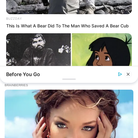
BUZZDAY
This Is What A Bear Did To The Man Who Saved A Bear Cub
Before You Go
BUZZDAY
The Real-Life Mowgli Story Didn't End Like The Movie