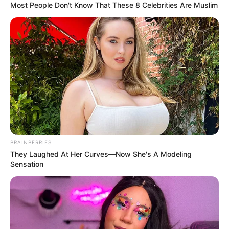
Most People Don't Know That These 8 Celebrities Are Muslim
Base Turf solide et logique du
Tiercé Quinté du jour
La base turf logique et incontournable du Tiercé
Quarté Quinté du jour, soit des chevaux parmi les
plus cités de la presse du Turf d’où on l’espère une
véritable base fiable et logique.
6 JABALPUR
BRAINBERRIES
2 JOCONDE SIBEY
They Laughed At Her Curves—Now She's A Modeling
Sensation