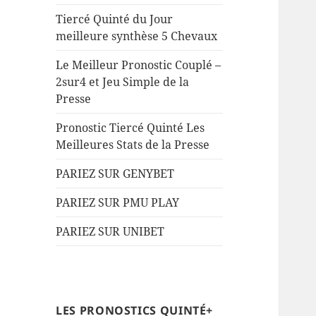
Tiercé Quinté du Jour
meilleure synthèse 5 Chevaux
Le Meilleur Pronostic Couplé –
2sur4 et Jeu Simple de la
Presse
Pronostic Tiercé Quinté Les
Meilleures Stats de la Presse
PARIEZ SUR GENYBET
PARIEZ SUR PMU PLAY
PARIEZ SUR UNIBET
LES PRONOSTICS QUINTÉ+