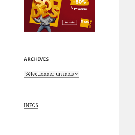
ARCHIVES
Archives
INFOS