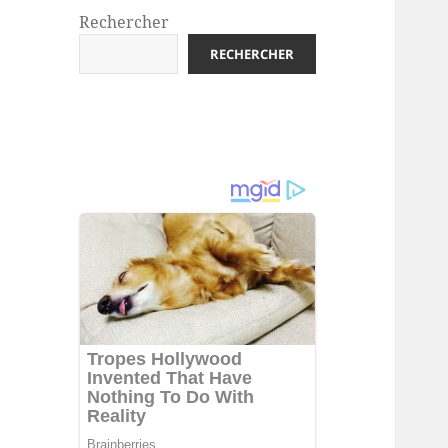
Rechercher
RECHERCHER