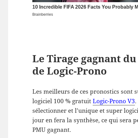
Le Tirage gagnant du
de Logic-Prono
Les meilleurs de ces pronostics sont s
logiciel 100 % gratuit
Logic-Prono V3
.
sélectionner et l’unique et super logi
jour en fera la synthèse, ce qui sera p
PMU gagnant.