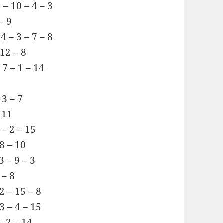
 – 10 – 4 – 3
– 9
4 – 3 – 7 – 8
 12 – 8
 7 – 1 – 14
 3 – 7
– 11
 – 2 – 15
 8 – 10
3 – 9 – 3
 – 8
2 – 15 – 8
3 – 4 – 15
– 2 – 14