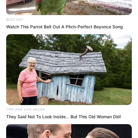
BUZZ DAY
Watch This Parrot Belt Out A Pitch-Perfect Beyonce Song
TIPS AND LIFE HACKS
They Said Not To Look Inside... But This Old Woman Did!