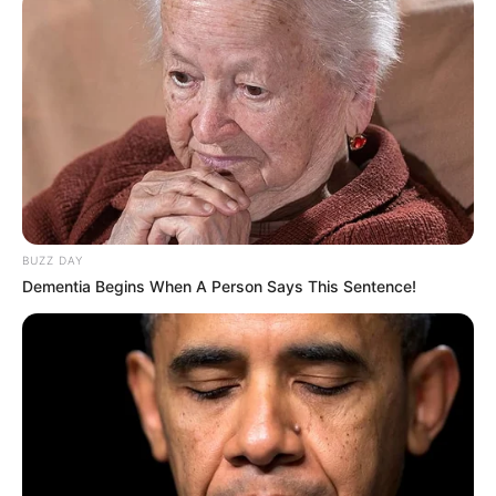
Base Turf solide et logique du
Tiercé Quinté du jour
La base turf logique et incontournable du Tiercé
Quarté Quinté du jour, soit des chevaux parmi les
plus cités de la presse du Turf d’où on l’espère une
véritable base fiable et logique.
6 LEV
BUZZ DAY
11 COSMO BEAU
Dementia Begins When A Person Says This Sentence!