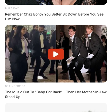
8 MARZOUK
9 ETEL DU NINIAN
BUZZ DAY
Remember Chaz Bono? You Better Sit Down Before You See
10 WOFF
Him Now
11 COSMO BEAU
12 MURCIANO
13 NO LIMIT DREAM
14 PANDIA SELENE
15 LINGOTTO
16 MAX VERST
Arrivée Quinté PMU du PRIX DU
PAVILLON ROYAL
2 – 15 – 14 – 16 – 11
BRAINBERRIES
The Music Cut To "Baby Got Back"—Then Her Mother-In-Law
Stood Up
Meilleur pronostic Quinté du Jour