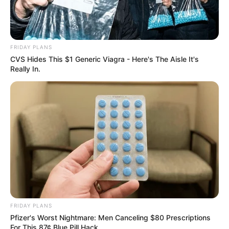
FRIDAY PLANS
CVS Hides This $1 Generic Viagra - Here's The Aisle It's
Really In.
FRIDAY PLANS
Pfizer's Worst Nightmare: Men Canceling $80 Prescriptions
For This 87¢ Blue Pill Hack