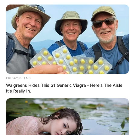
MENU
ET
WIDGETS
FRIDAY PLANS
Walgreens Hides This $1 Generic Viagra - Here's The Aisle
It's Really In.
PRIX DU PAVILLON ROYAL
PRONOSTIC QUINTE 14-04-