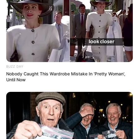
Pronostic Quinté en 6 chevaux
6 LEV
11 COSMO BEAU
2 BULLACE
8 MARZOUK
4 TUMBLER
BUZZ DAY
7 NOLITO
Nobody Caught This Wardrobe Mistake In 'Pretty Woman',
Until Now
A découvrir cette
Base Quinté et l’Outsider du jour.