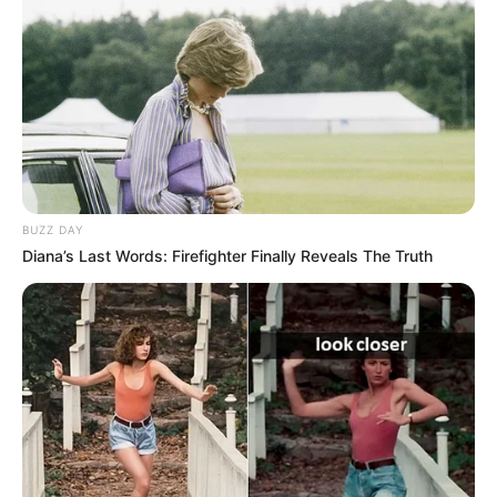
Tiercé-Magazine : 15 – 6 – 12 – 4 – 2 – 13 – 14 – 16
100% Quinté le Direct Course de
CanalTurf
Analyse et Pronostic détaillés du Tiercé Quarté
Quinté par Stéphane Davy de CanalTurf.
BUZZ DAY
Diana’s Last Words: Firefighter Finally Reveals The Truth
Voir leurs dernières vidéos.
L’accès au site est 100% gratuit, on vous sollicite s.v.p
pour nous soutenir avec un petit clic sur un des
boutons, merci à vous.
E SAVOIR !
✍