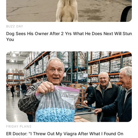
BUZZ DAY
Dog Sees His Owner After 2 Yrs What He Does Next Will Stun
You
FRIDAY PLANS
ER Doctor: "I Threw Out My Viagra After What I Found On