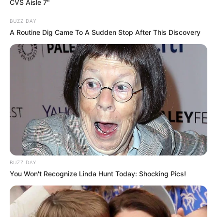
CVS Aisle 7"
BUZZ DAY
A Routine Dig Came To A Sudden Stop After This Discovery
BUZZ DAY
You Won't Recognize Linda Hunt Today: Shocking Pics!