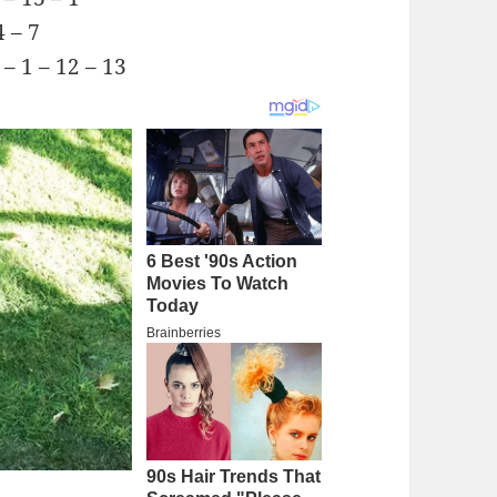
4 – 7
 – 1 – 12 – 13