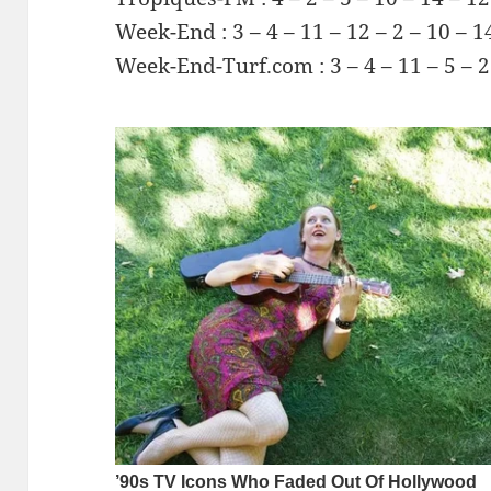
Week-End : 3 – 4 – 11 – 12 – 2 – 10 – 1
Week-End-Turf.com : 3 – 4 – 11 – 5 – 2