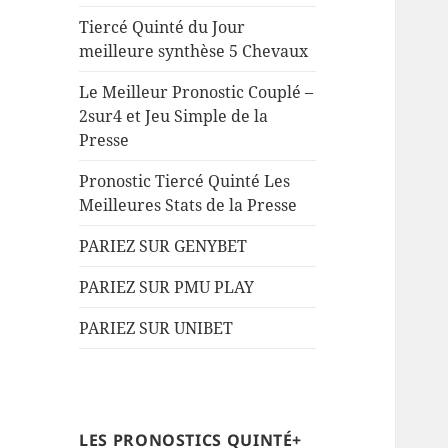
Tiercé Quinté du Jour
meilleure synthèse 5 Chevaux
Le Meilleur Pronostic Couplé –
2sur4 et Jeu Simple de la
Presse
Pronostic Tiercé Quinté Les
Meilleures Stats de la Presse
PARIEZ SUR GENYBET
PARIEZ SUR PMU PLAY
PARIEZ SUR UNIBET
LES PRONOSTICS QUINTÉ+