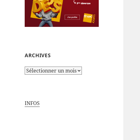
ARCHIVES
Archives
INFOS