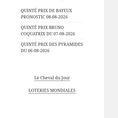
QUINTÉ PRIX DE BAYEUX
PRONOSTIC 08-08-2026
QUINTÉ PRIX BRUNO
COQUATRIX DU 07-08-2026
QUINTÉ PRIX DES PYRAMIDES
DU 06-08-2026
Le Cheval du Jour
LOTERIES MONDIALES