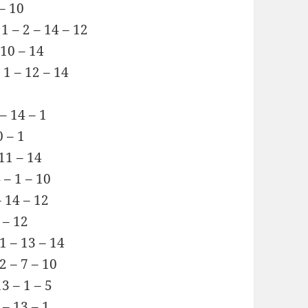
 – 10
1 – 2 – 14 – 12
 10 – 14
 1 – 12 – 14
 – 14 – 1
0 – 1
 11 – 14
 – 1 – 10
– 14 – 12
 – 12
 1 – 13 – 14
2 – 7 – 10
3 – 1 – 5
 – 13 – 1