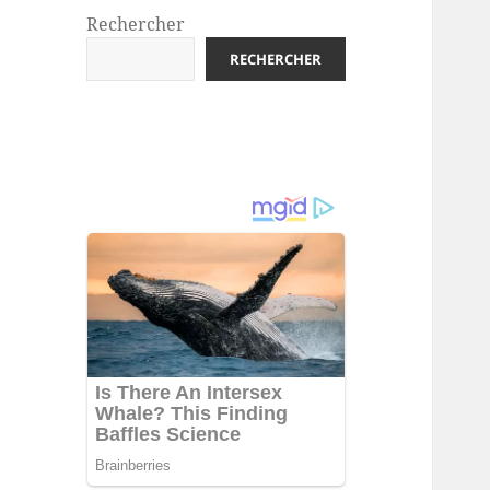
Rechercher
RECHERCHER