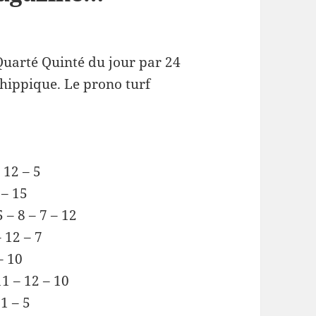
uarté Quinté du jour par 24
 hippique. Le prono turf
 12 – 5
 – 15
 – 8 – 7 – 12
– 12 – 7
– 10
1 – 12 – 10
11 – 5