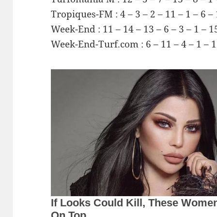
Tropiques-FM : 4 – 3 – 2 – 11 – 1 – 6 – 
Week-End : 11 – 14 – 13 – 6 – 3 – 1 – 1
Week-End-Turf.com : 6 – 11 – 4 – 1 – 1