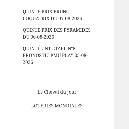
QUINTÉ PRIX BRUNO
COQUATRIX DU 07-08-2026
QUINTÉ PRIX DES PYRAMIDES
DU 06-08-2026
QUINTÉ GNT ÉTAPE N°8
PRONOSTIC PMU PLAY 05-08-
2026
Le Cheval du Jour
LOTERIES MONDIALES