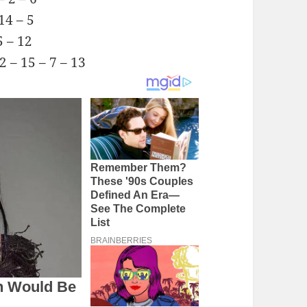
14 – 5
5 – 12
2 – 15 – 7 – 13