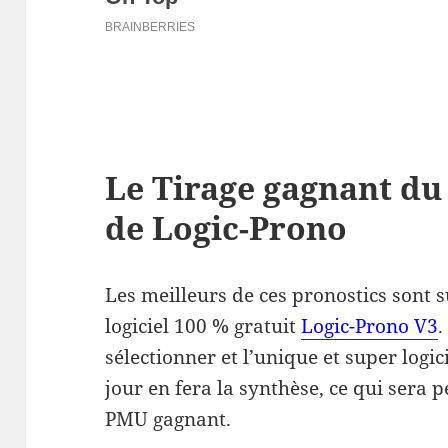
Le Tirage gagnant du
de Logic-Prono
Les meilleurs de ces pronostics sont s
logiciel 100 % gratuit
Logic-Prono V3
.
sélectionner et l’unique et super logi
jour en fera la synthèse, ce qui sera p
PMU gagnant.