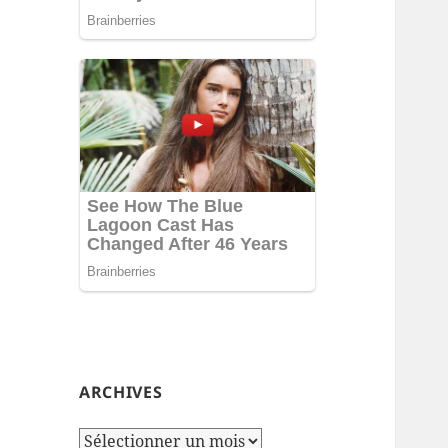
ARCHIVES
Archives