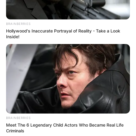
BRAINBERRIES
Hollywood's Inaccurate Portrayal of Reality - Take a Look
Inside!
BRAINBERRIES
Meet The 6 Legendary Child Actors Who Became Real Life
Criminals