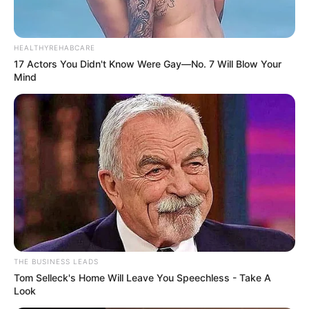
HEALTHYREHABCARE
17 Actors You Didn't Know Were Gay—No. 7 Will Blow Your
Mind
THE BUSINESS LEADS
Tom Selleck's Home Will Leave You Speechless - Take A
Look