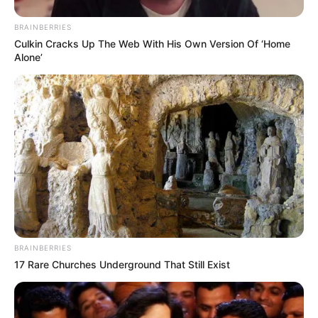
Arrivée Quinté PMU du PRIX DE LA
FORET DE LYONS
BRAINBERRIES
Culkin Cracks Up The Web With His Own Version Of ‘Home
3 – 7 – 4 – 15 – 14
Alone’
Meilleur pronostic Quinté du Jour
Paris-Courses : 10 – 7 – 3 – 15 – 4 – 14 – 12 – 6
100% Quinté le Direct Course de
CanalTurf
Analyse et Pronostic détaillés du Tiercé Quarté
BRAINBERRIES
Quinté par Stéphane Davy de CanalTurf.
17 Rare Churches Underground That Still Exist
Voir leurs dernières vidéos.