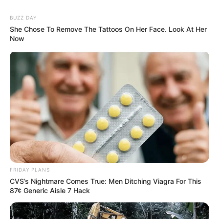
BUZZ DAY
She Chose To Remove The Tattoos On Her Face. Look At Her
Now
FRIDAY PLANS
CVS’s Nightmare Comes True: Men Ditching Viagra For This
87¢ Generic Aisle 7 Hack