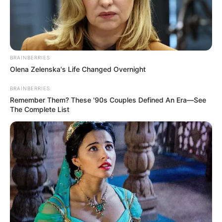
Pour vous proposer le meilleur pronostic PMU
gagnant en 6 chevaux nous n’avons pas d’autre
solution que de faire des choix, ce sera donc notre
regret du jour, cela dit pour venir pimenter les
rapports, et si vous avez les moyens de l’intégrer
BRAINBERRIES
dans une combinaison en champ élargi, alors
Olena Zelenska's Life Changed Overnight
pourquoi pas…
BRAINBERRIES
8 EXCITING
Remember Them? These '90s Couples Defined An Era—See
The Complete List
PRIX DE LA FORET DE LYONS en cas de
non partant dans le Quinté
En cas de non partant de dernière minute ou peut-
être dans l’idée de venir pimenter les rapports dans
ce Tiercé Quarté Quinté voici notre « joker » et
certainement à belle cote pour la course du jour.