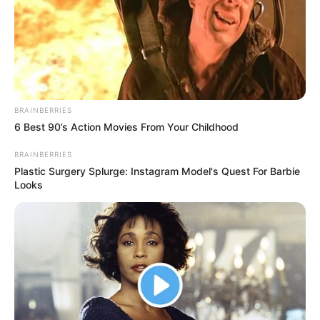
des chevaux en or. Parmi les plus cités de la presse
du Turf d’où on l’espère une véritable base solide,
fiable et logique.
6 INDY JOSSELYN
7 IMHOTEP FROMENTRO
BRAINBERRIES
6 Best 90’s Action Movies From Your Childhood
BRAINBERRIES
Plastic Surgery Splurge: Instagram Model's Quest For Barbie
Looks