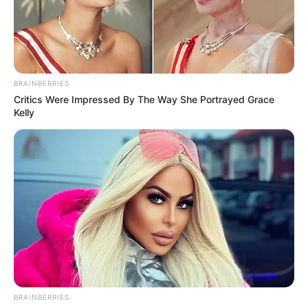
dans notre zone Turf en temps réel, avec une mise à
jour quotidienne établie après chaque arrivée du
Tiercé Quarté Quinté, dès que les résultats définitifs
sont annoncés et validés officiellement par le PMU.
BRAINBERRIES
Critics Were Impressed By The Way She Portrayed Grace
Kelly
BRAINBERRIES