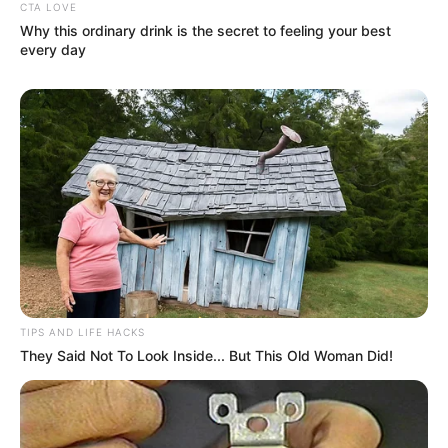
CTA LOVE
Why this ordinary drink is the secret to feeling your best
every day
TIPS AND LIFE HACKS
They Said Not To Look Inside... But This Old Woman Did!