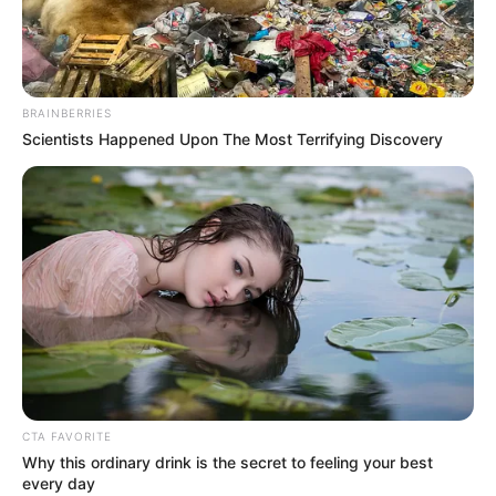
BRAINBERRIES
Scientists Happened Upon The Most Terrifying Discovery
Vendredi 9 Juin 2023 à VINCENNES Réunion 1 PRIX
MARSIK – Trot attelé – 2700 mètres – 20h15.
PRIX MARSIK le Pronostic PMU
CTA FAVORITE
Why this ordinary drink is the secret to feeling your best
de la presse du Quinté du jour de
every day