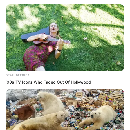
MENU
ET
WIDGETS
BRAINBERRIES
’90s TV Icons Who Faded Out Of Hollywood
PRIX MARSIK PRONOSTIC
QUINTE PMU 09-06-2023