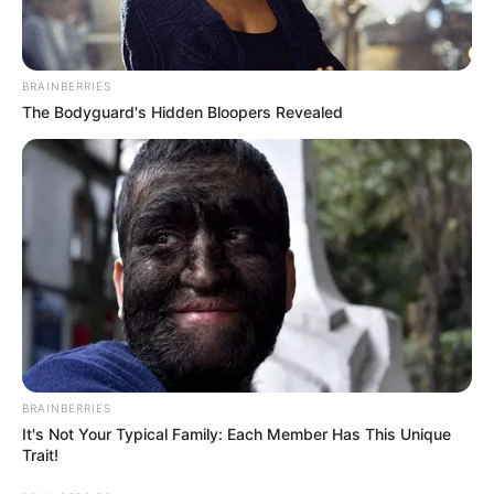
BRAINBERRIES
The Bodyguard's Hidden Bloopers Revealed
BRAINBERRIES
Pronostic PMU du Quinté en 6
It's Not Your Typical Family: Each Member Has This Unique
chevaux
Trait!