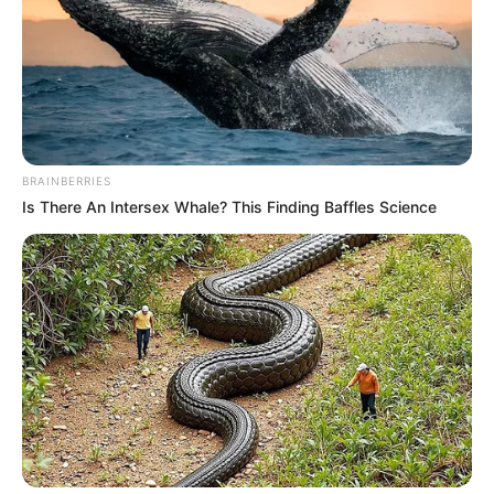
04-2023
BRAINBERRIES
Is There An Intersex Whale? This Finding Baffles Science
Mardi 11 Avril 2023 à CHANTILLY dans la Réunion
n°1 à 13h50 – PRIX MISS ALLEGED – Plat – 2400
mètres.