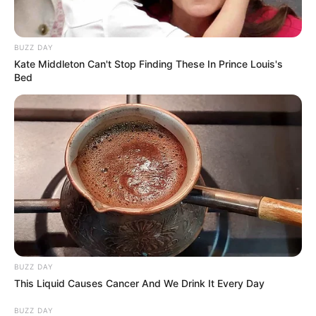
100% Quinté le Direct Course de
CanalTurf
BUZZ DAY
Kate Middleton Can't Stop Finding These In Prince Louis's
Bed
Analyse et Pronostic détaillés du Tiercé Quarté
Quinté par Stéphane Davy de CanalTurf.
BUZZ DAY
This Liquid Causes Cancer And We Drink It Every Day
BUZZ DAY