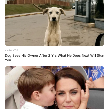
BUZZ DAY
Dog Sees His Owner After 2 Yrs What He Does Next Will Stun
Arrivée Quinté PMU du PRIX MISS
You
ALLEGED
8 – 6 – 10 – 3 – 5
Meilleur pronostic Quinté du Jour
Equidia-Live: 8 – 5 – 14 – 3 – 10 – 6 – 4 – 15