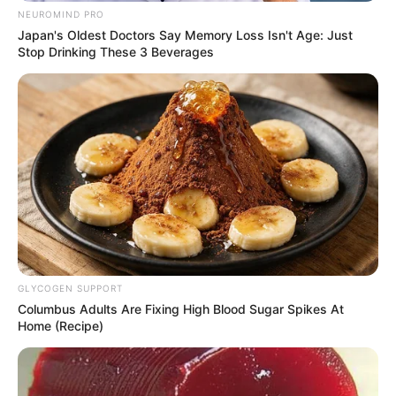
NEUROMIND PRO
8 HILLARANTE
Japan's Oldest Doctors Say Memory Loss Isn't Age: Just
3 FRESH KISS
Stop Drinking These 3 Beverages
13 AHA
4 ZILYA
A découvrir cette
Base Quinté et l’Outsider du jour.
GLYCOGEN SUPPORT
Columbus Adults Are Fixing High Blood Sugar Spikes At
Home (Recipe)