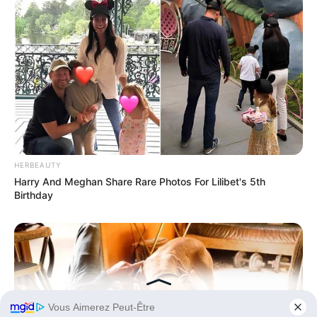
HERBEAUTY
Harry And Meghan Share Rare Photos For Lilibet's 5th
Birthday
Publié
9 avril 2023
le