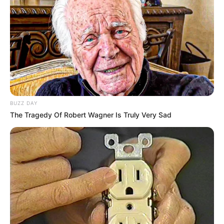
BUZZ DAY
The Tragedy Of Robert Wagner Is Truly Very Sad
SUPERENALOTTO N° CHANCE
Les partantes en lice pour la victoire au
Tiercé Quinté du jour
1 INTERSTELLA