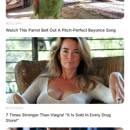
BUZZ DAY
Watch This Parrot Belt Out A Pitch-Perfect Beyonce Song
BOOSTARO
7 Times Stronger Than Viagra! "It Is Sold In Every Drug
Store!"