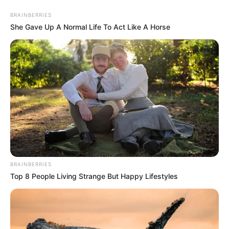
BRAINBERRIES
She Gave Up A Normal Life To Act Like A Horse
MENU
ET
WIDGETS
BRAINBERRIES
Top 8 People Living Strange But Happy Lifestyles
PRIX MISS ALLEGED
PRONOSTIC QUINTE PMU 11-