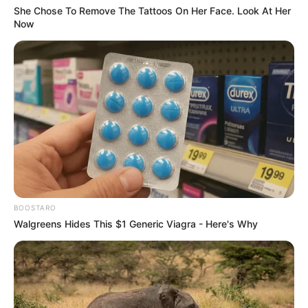
She Chose To Remove The Tattoos On Her Face. Look At Her
Now
L’accès au site est 100% gratuit, on vous sollicite s.v.p
pour nous soutenir avec un petit clic sur un des
boutons, merci à vous.
UTILE PAS UTILE ? C
BOOSTARO
Walgreens Hides This $1 Generic Viagra - Here's Why