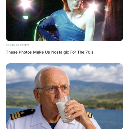
BRAINBERRIES
These Photos Make Us Nostalgic For The 70's
Pronostic Quinté en 6 chevaux
14 MORISOT
5 DARKANIYA