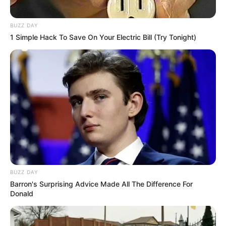
2 BAZOQUES
3 FRESH KISS
4 ZILYA
BUZZ DAY
5 DARKANIYA
1 Simple Hack To Save On Your Electric Bill (Try Tonight)
6 DARY CI
7 GULF
8 HILLARANTE
9 LA MANDOLA
10 ALJANAH
11 WOOZHYNA
12 LIGHTS COME ON
13 AHA
14 MORISOT
15 PAIDEIA
16 ROLLEVILLE
BUZZ DAY
Barron's Surprising Advice Made All The Difference For
Donald