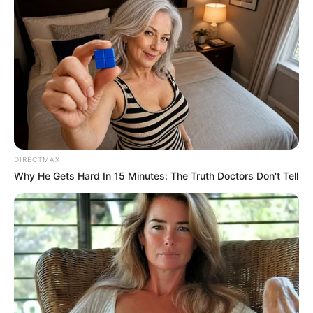
DIRECTMAX
Why He Gets Hard In 15 Minutes: The Truth Doctors Don't Tell
Suite de l’analyse du pronostic
Quinté+ du PRIX DE MONTIGNAC-
CHARENTE
4 – Kentucky River