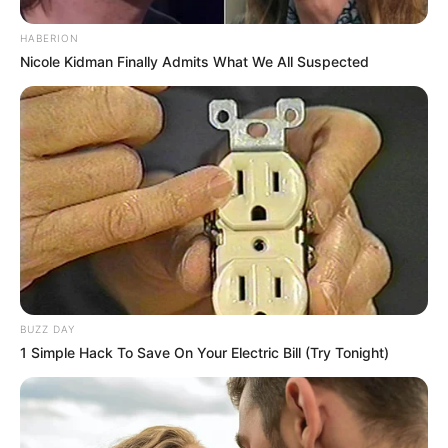
HABERION
Nicole Kidman Finally Admits What We All Suspected
BUZZ DAY
1 Simple Hack To Save On Your Electric Bill (Try Tonight)