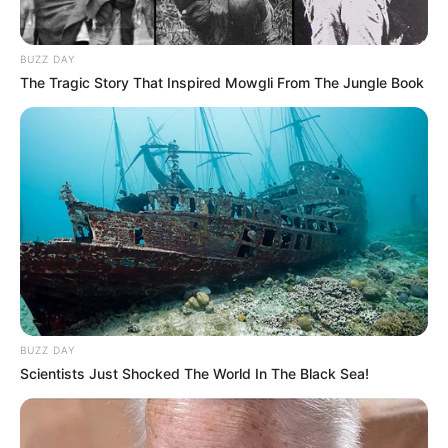
BUZZ DAY
The Tragic Story That Inspired Mowgli From The Jungle Book
BUZZ DAY
Scientists Just Shocked The World In The Black Sea!