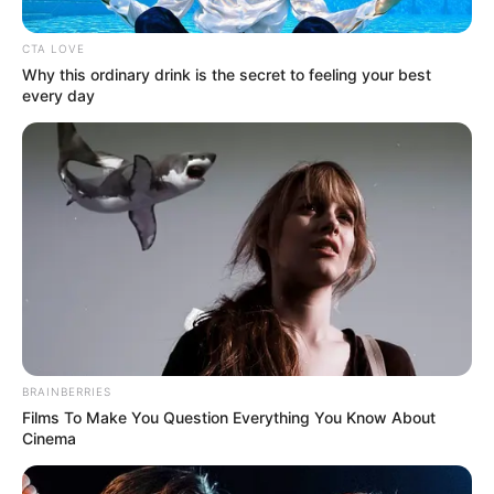
CTA LOVE
Why this ordinary drink is the secret to feeling your best
every day
Paris-Turf : 3 – 5 – 4 – 11 – 8 – 6 – 7 – 12
BRAINBERRIES
Paris-Courses : 4 – 5 – 3 – 11 – 7 – 8 – 6 – 2
Films To Make You Question Everything You Know About
Cinema
Paris-Turf-TIP : 3 – 11 – 4 – 5 – 8 – 7 – 6 – 12
Paris-turf.com : 5 – 3 – 4 – 11 – 7 – 8 – 6 – 2