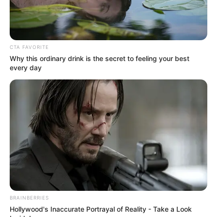
CTA FAVORITE
Why this ordinary drink is the secret to feeling your best
every day
BRAINBERRIES
Hollywood's Inaccurate Portrayal of Reality - Take a Look