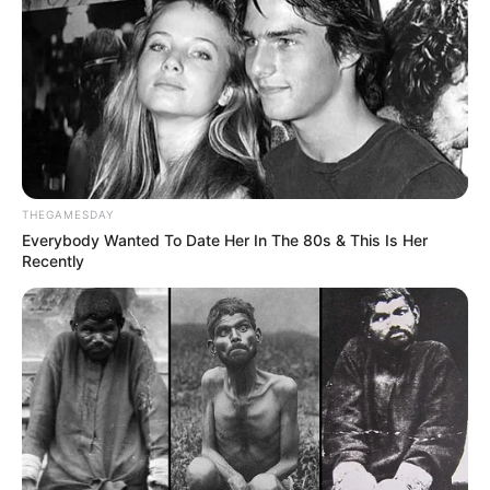
CanalTurf
Analyse et Pronostic détaillés du Tiercé Quarté
Quinté par Stéphane Davy de CanalTurf.
Voir leurs dernières vidéos.
L’accès au site est 100% gratuit, on vous sollicite s.v.p
pour nous soutenir avec un petit clic sur un des
boutons, merci à vous.
THEGAMESDAY
Everybody Wanted To Date Her In The 80s & This Is Her
Recently
UTILE PAS UTILE ?