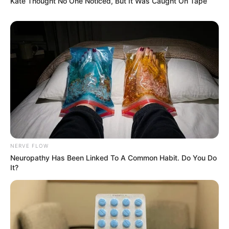
Kate Thought No One Noticed, But It Was Caught On Tape
NERVE FLOW
Neuropathy Has Been Linked To A Common Habit. Do You Do
It?