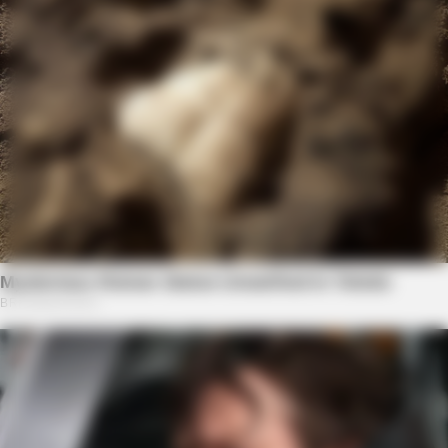
1 Simple Hack To Save On Your Electric Bill (Try Tonight)
BUZZDAY
Operation Titanic: How 400 Dummies Duped The Germans
On D-Day