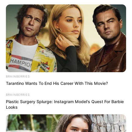
Quinté du jour
2 bases Quinté ou la base solide et incontournable
du Tiercé Quarté Quinté du jour, soit un cheval ou
des chevaux en or. Parmi les plus cités de la presse
du Turf d’où on l’espère une véritable base solide,
fiable et logique.
3 JUST LOVELY
6 JOYCE DES GRANGES
BRAINBERRIES
Tarantino Wants To End His Career With This Movie?
BRAINBERRIES
Plastic Surgery Splurge: Instagram Model's Quest For Barbie
Looks