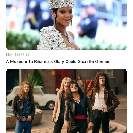
07-2023
BRAINBERRIES
A Museum To Rihanna's Glory Could Soon Be Opened
Mercredi 5 Juillet 2023 à ENGHIEN Réunion 1 PRIX
DE LA PLACE SAINT-AUGUSTIN – Trot attelé – 2150
mètres – 18h00.