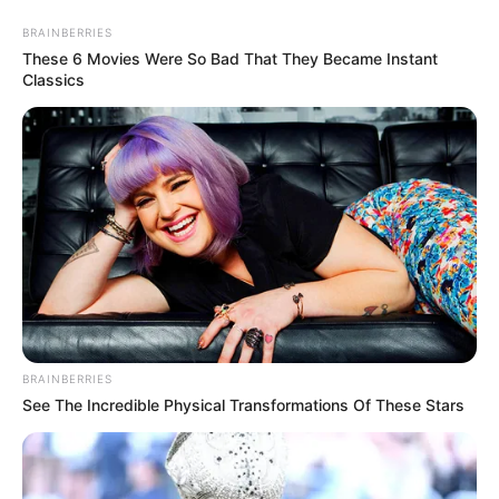
BRAINBERRIES
These 6 Movies Were So Bad That They Became Instant
Classics
MENU
ET
WIDGETS
BRAINBERRIES
See The Incredible Physical Transformations Of These Stars
PRIX PLACE SAINT-
AUGUSTIN QUINTE PMU 05-