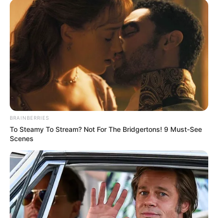
Le pronostic en or de Logic-Prono
nouvelle version en exclusivité
BRAINBERRIES
Les meilleurs de ces pronostics sont sur la toute
To Steamy To Stream? Not For The Bridgertons! 9 Must-See
nouvelle version du logiciel 100 % gratuit
Logic-
Scenes
Prono V3
. Vous n’avez plus qu’à les sélectionner et
l’unique et super logiciel du Tiercé Quarté Quinté du
jour en fera la synthèse, ce qui sera peut-être le
meilleur pronostic PMU gagnant.