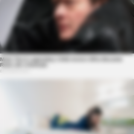
BUZZDAY
Meghan Markle's Daughter All Grown Up — See Her Now!
BUZZDAY