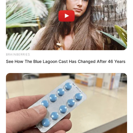
BRAINBERRIES
See How The Blue Lagoon Cast Has Changed After 46 Years
Pronostic PMU du Quinté en 6
chevaux