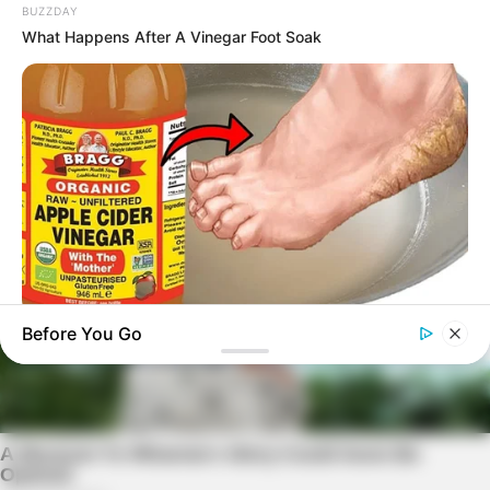
BUZZDAY
What Happens After A Vinegar Foot Soak
Before You Go
BUZZDAY
Vinegar Foot Bath Benefits Will Surprise You