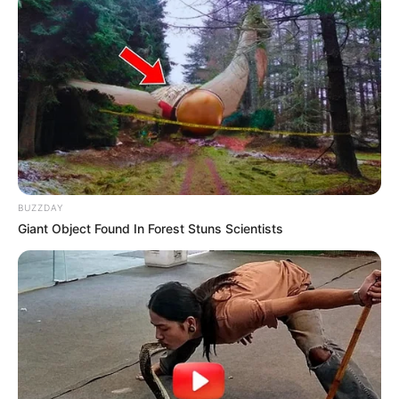
BUZZDAY
Giant Object Found In Forest Stuns Scientists
Arrivée Quinté PMU du PRIX DE LA
PLACE SAINT-AUGUSTIN
3 – 12 – 2 – 10 – 13
Meilleur Pronostic Quinté du Jour