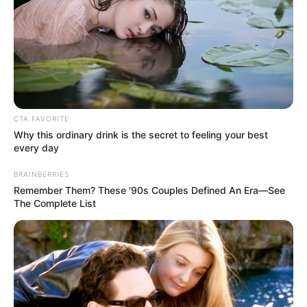
Pronostic Quinté en 6 chevaux
7 HARRY WAY
CTA FAVORITE
6 AZKA
Why this ordinary drink is the secret to feeling your best
2 MORPHEWAN
every day
14 HAMLET’S NIGHT
BRAINBERRIES
11 TUMBLER
Remember Them? These '90s Couples Defined An Era—See
10 FUTURE FATE
The Complete List
Analyse des huit chevaux de notre sélection pour le
Quinté du 8 Septembre à ParisLongchamp – Prix
RFM – Super Handicap de la Rentrée.