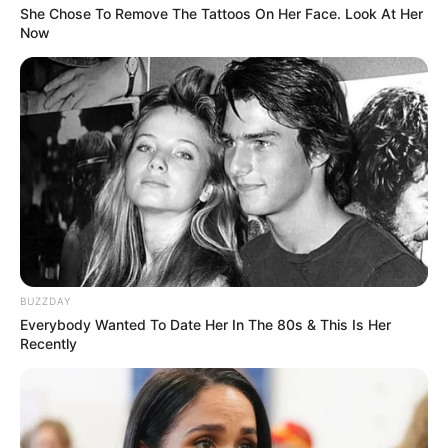
Le-Parisien : 2 – 7 – 10 – 5 – 6 – 1 – 3 – 14
She Chose To Remove The Tattoos On Her Face. Look At Her
Républicain-Lorrain : 7 – 6 – 2 – 10 – 14 – 11 – 1 – 5
Now
Ouest-France : 12 – 10 – 11 – 14 – 6 – 7 – 9 – 2
Paris-Courses.com : 2 – 8 – 6 – 7 – 1 – 3 – 5 – 14
Paris-Turf : 2 – 3 – 7 – 11 – 5 – 14 – 6 – 8
Paris-Courses : 7 – 2 – 3 – 14 – 12 – 5 – 11 – 6
Paris-Turf-TIP : 10 – 14 – 6 – 3 – 11 – 9 – 7 – 12
Paris-turf.com : 2 – 14 – 9 – 11 – 6 – 3 – 1 – 7
Spécial-Dernière : 7 – 2 – 3 – 6 – 1 – 8 – 10 – 11
Tiercé-Magazine : 10 – 6 – 11 – 2 – 5 – 7 – 3 – 14
Turfomania M : 5 – 3 – 2 – 7 – 9 – 12 – 14 – 6
Tropiques-FM : 7 – 6 – 10 – 8 – 5 – 14 – 2 – 9
BUZZDAY
Week-End : 3 – 6 – 2 – 5 – 11 – 7 – 1 – 10
Everybody Wanted To Date Her In The 80s & This Is Her
Week-End-Turf.com : 9 – 10 – 3 – 14 – 11 – 12 – 4 – 8
Recently