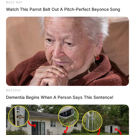
BUZZ DAY
Watch This Parrot Belt Out A Pitch-Perfect Beyonce Song
Le Tirage gagnant du pronostic
en or de Logic-Prono
Les meilleurs de ces pronostics sont sur la toute
nouvelle version du logiciel 100 % gratuit
Logic-
Prono V3
. Vous n’avez plus qu’à les sélectionner et
l’unique et super logiciel du Tiercé Quarté Quinté du
jour en fera la synthèse, ce qui sera peut-être le
BUZZDAY
meilleur pronostic PMU gagnant.
Dementia Begins When A Person Says This Sentence!
Meilleur Pronostic au Tiercé
Quarté Quinté