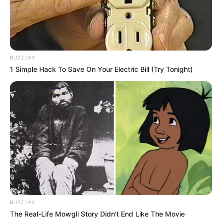
Les partants en lice pour la victoire au
Tiercé Quinté du jour
1 ANTHORUS
2 MORPHEWAN
BUZZDAY
3 BEVAN
1 Simple Hack To Save On Your Electric Bill (Try Tonight)
4 CICCIO BOY
5 MONTY
6 AZKA
7 HARRY WAY
8 LEV
9 KLEORA
10 FUTURE FATE
11 TUMBLER
12 DEVIL IN THE SKY
13 INCRACKABLE
14 HAMLET’S NIGHT
BUZZDAY
The Real-Life Mowgli Story Didn't End Like The Movie