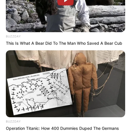
BUZZDAY
This Is What A Bear Did To The Man Who Saved A Bear Cub
BUZZDAY
Operation Titanic: How 400 Dummies Duped The Germans