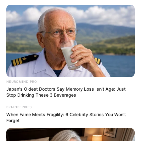
MENU
ET
WIDGETS
NEUROMIND PRO
Japan's Oldest Doctors Say Memory Loss Isn't Age: Just
Stop Drinking These 3 Beverages
BRAINBERRIES
When Fame Meets Fragility: 6 Celebrity Stories You Won't
Forget
PRIX RFM PRONOSTIC
QUINTE PMU 08-09-2024