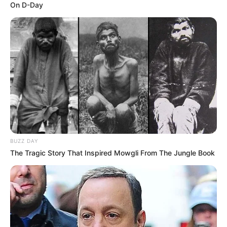
On D-Day
BUZZ DAY
The Tragic Story That Inspired Mowgli From The Jungle Book