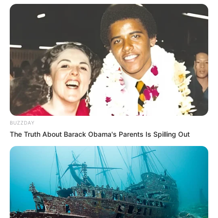
BUZZDAY
The Truth About Barack Obama's Parents Is Spilling Out
Arrivée Quinté PMU du PRIX RFM –
SUPER HANDICAP DE LA RENTREE
5 – 3 – 2 – 12 – 9
Meilleur pronostic Quinté du Jour