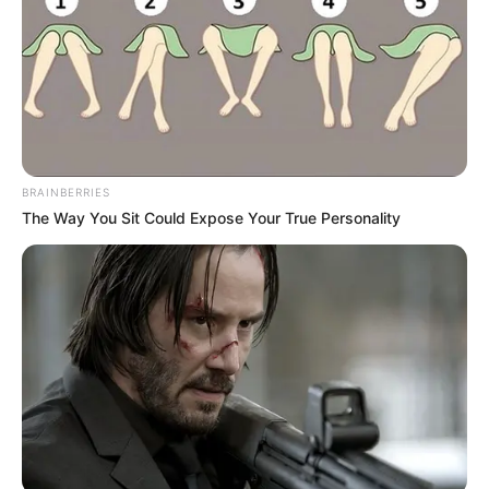
Morphewan est un spécialiste des gros handicaps
avec deux victoires et plusieurs places parmi les
trois premiers en dix sorties dans des Quinté+.
Malgré une pénalisation qui le porte à une valeur de
45 après son succès à Deauville, il reste compétitif,
particulièrement sur un terrain assoupli. Sa
constance et sa capacité à se hisser dans le trio de
BRAINBERRIES
tête font de lui un candidat sérieux, même s’il
The Way You Sit Could Expose Your True Personality
semble avoir moins de marge de progression en
raison de son poids actuel.
14 – HAMLET’S NIGHT
Ce poulain de 3 ans entraîné par André Fabre est en
constante progression, et ses récentes performances
dans les Quinté+ montrent qu’il est en mesure de
rivaliser avec les meilleurs. Second à trois reprises
lors de ses dernières courses, Hamlet’s Night a
prouvé son aptitude sur des distances similaires et