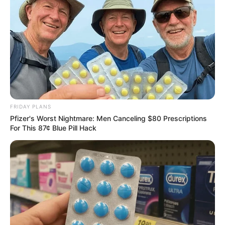
OIR !
✍
FRIDAY PLANS
Pfizer's Worst Nightmare: Men Canceling $80 Prescriptions
For This 87¢ Blue Pill Hack