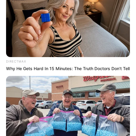
DIRECTMAX
Why He Gets Hard In 15 Minutes: The Truth Doctors Don't Tell
Dimanche 8 Septembre 2024 à PARISLONGCHAMP
dans la Réunion n°1 PRIX RFM – SUPER HANDICAP
DE LA RENTREE – Plat – 1850 mètres.
PRIX RFM – SUPER HANDICAP DE