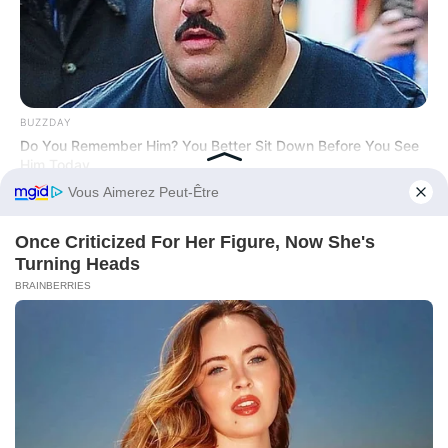
BUZZDAY
Do You Remember Him? You Better Sit Down Before You See
Him Today
Before You Go
BUZZDAY