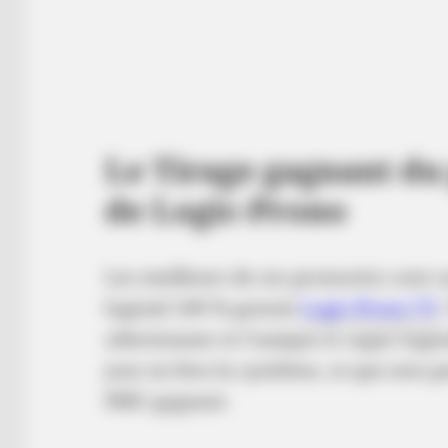
Le Tirage gagnant du
de Logic-Prono
CTA LOVE
st Movie
Why this ordinary drink i
every day
Les meilleurs de ces pronostics sont s
logiciel 100 % gratuit
Logic-Prono V3
.
sélectionner et l’unique et super logi
jour en fera la synthèse, ce qui sera p
PMU gagnant.