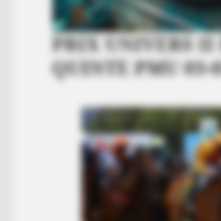
PRIX UNIVERS I
QUINTE PMU 03-0