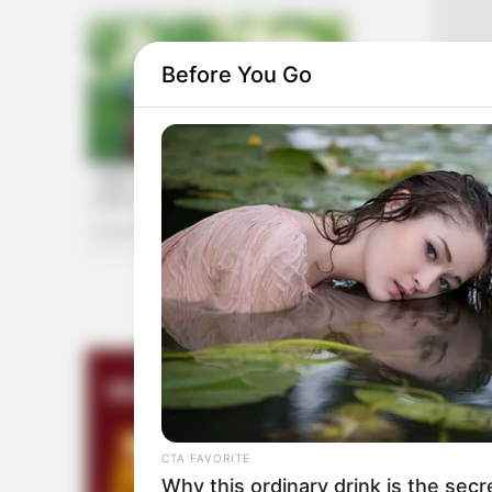
Before You Go
CTA FAVORITE
Why this ordinary drink is the secr