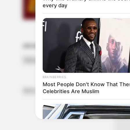
every day
ARCHIVES
Archives
BRAINBERRIES
Most People Don't Know That The
INFOS
Celebrities Are Muslim