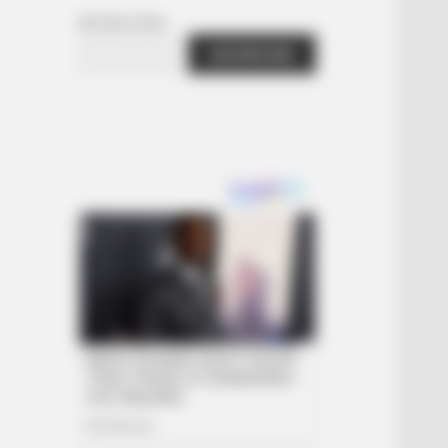
Rechercher
RECHERCHER