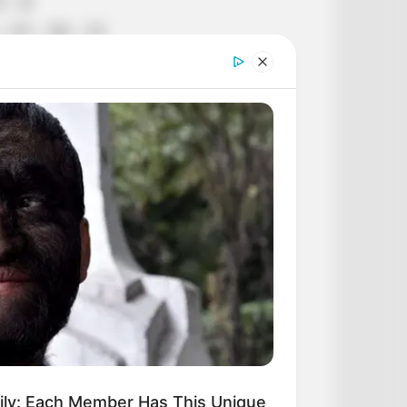
9 – 8
– 13 – 10 – 11
 3 – 11
 4 – 11 – 10
8 – 12
 – 10
 – 9 – 6
– 5 – 12
– 6 – 11
 – 12
1 – 10 – 5
 6 – 9 – 5
– 7 – 12
 – 9 – 2
mily: Each Member Has This Unique