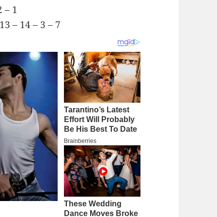
2 – 1
13 – 14 – 3 – 7