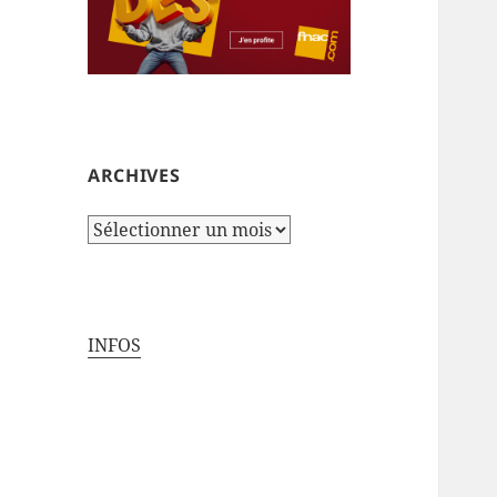
ARCHIVES
Archives
INFOS