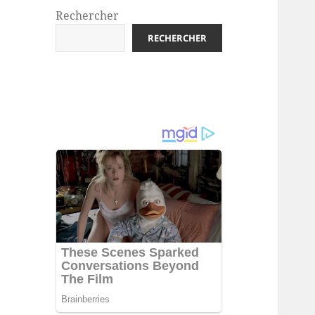
Rechercher
RECHERCHER