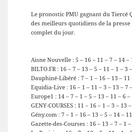
Le pronostic PMU gagnant du Tiercé Q
des meilleurs quotidiens de la presse
complet du jour.
Aisne Nouvelle : 5 – 16 – 11 – 7 – 14 – 
BILTO.FR : 16 – 7 – 13 – 5 – 11 – 1 – 3 
Dauphiné-Libéré : 7 – 1 – 16 – 13 – 11 
Equidia-Live : 16 – 1 – 11 – 3 – 13 – 7 
Europe1 : 14 – 7 – 1 – 5 – 13 – 11 – 6 –
GENY-COURSES : 11 – 16 – 1 – 3 – 13 – 
Gény.com : 7 – 1 – 16 – 13 – 5 – 14 – 1
Gazette-des-Courses : 16 – 13 – 7 – 1 – 