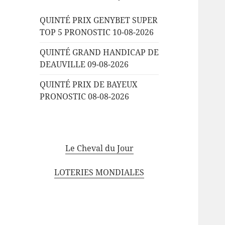
QUINTÉ PRIX GENYBET SUPER
TOP 5 PRONOSTIC 10-08-2026
QUINTÉ GRAND HANDICAP DE
DEAUVILLE 09-08-2026
QUINTÉ PRIX DE BAYEUX
PRONOSTIC 08-08-2026
Le Cheval du Jour
LOTERIES MONDIALES