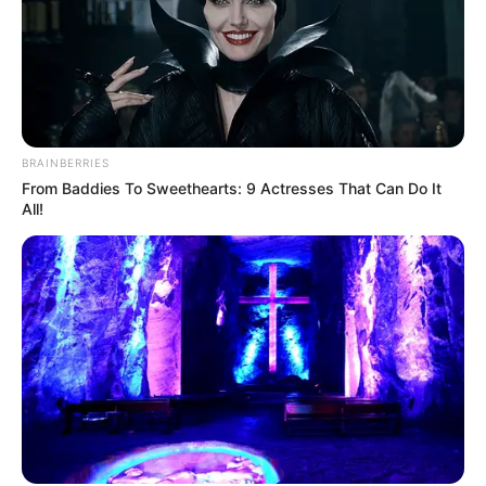
FRUITIER
et
8 HELIOS DJEMA
détiennent des
arguments suffisants pour compléter la bonne
combinaison, tandis que
16 HEAD OF STATE
,
17
ISIS D’HERFRAIE
et
10 IVOIRE PRESTANCE
représentent des possibilités plus spéculatives
capables d’animer les rapports.
BRAINBERRIES
From Baddies To Sweethearts: 9 Actresses That Can Do It
À vous de jouer sur le
PMU.fr
!
All!
Le Pronostic QUINTÉ « Standard »
du GRAND PRIX EPHREM HOUEL
en chiffre
15 – 4 – 3 – 14 – 5 – 11 – 9 – 8 / (16)
Deux bons Tocards du jour