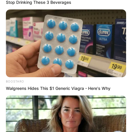
Stop Drinking These 3 Beverages
Réunion n°1 QUINTÉ GRAND PRIX EPHREM HOUEL
– Trot Attelé – 2625/2650 mètres.
BOOSTARO
Walgreens Hides This $1 Generic Viagra - Here's Why