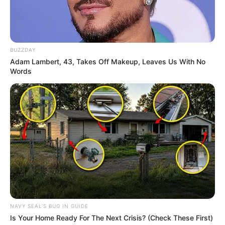
BUZZDAY
Adam Lambert, 43, Takes Off Makeup, Leaves Us With No
Words
Arrivée du QUINTÉ GRAND PRIX
EPHREM HOUEL
5 – 16 – 9 – 18 – 11
Meilleur pronostic Quinté du Jour
Prono-Or
NAVY SEAL'S BUG IN GUIDE
Is Your Home Ready For The Next Crisis? (Check These First)
15 – 5 – 16 – 9 – 3 – 11 – 12 – 8