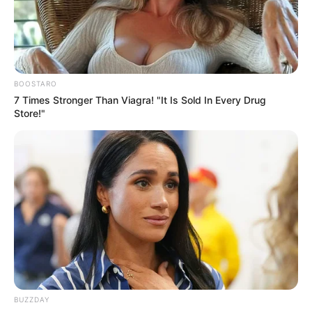
BOOSTARO
7 Times Stronger Than Viagra! "It Is Sold In Every Drug
Store!"
Quinté+ du mercredi à
Cherbourg : analyse complète et
pronostic du Grand Prix Ephrem
Houel
Le Quinté+ de ce mercredi à Cherbourg, support du
BUZZDAY