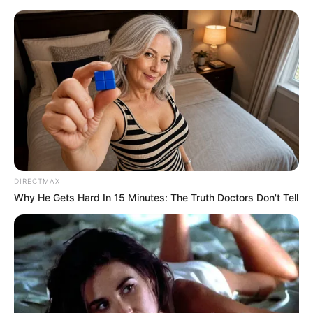
MENU
ET
WIDGETS
DIRECTMAX
Why He Gets Hard In 15 Minutes: The Truth Doctors Don't Tell
QUINTÉ GRAND PRIX
EPHREM HOUEL 24-06-2026