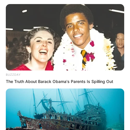
Le Tirage gagnant du pronostic
en or de Logic-Prono
Les meilleurs des pronostics sont sur le logiciel 100
% gratuit
Logic-Prono V3
.
Vous n’avez qu’à les sélectionner et le logiciel du
Quinté+ en fera la synthèse, ce qui sera peut-être le
meilleur pronostic PMU gagnant.
BUZZDAY
The Truth About Barack Obama's Parents Is Spilling Out
Meilleur Pronostic au QUINTÉ
GRAND PRIX EPHREM HOUEL
Qui est le meilleur actuellement au pronostic du
Quinté? Pour rester informé, suivez
quotidiennement les
statistiques
réalisées d’après la