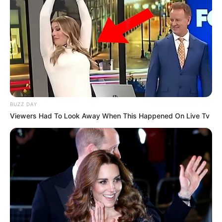
BUZZ DAY
Viewers Had To Look Away When This Happened On Live Tv