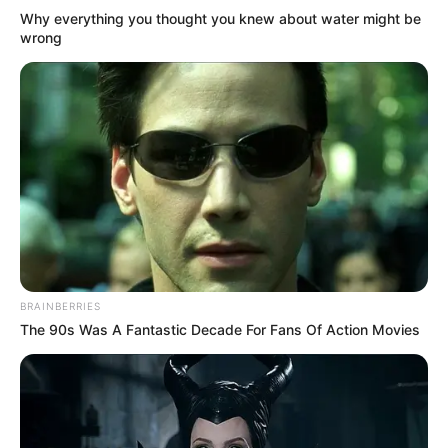
Why everything you thought you knew about water might be
wrong
Pronostic Quinté+ : Jipet de
Crepin s’impose comme la base
incontournable à Cherbourg
Cette édition du Quinté+ de Cherbourg semble offrir
de solides garanties autour de
15 JIPET DE CREPIN
,
BRAINBERRIES
qui réunit de nombreux paramètres favorables
The 90s Was A Fantastic Decade For Fans Of Action Movies
avant le départ. Face à lui,
4 JOCKEY
et
3 JUPITER
DE MAISY
apparaissent comme des opposants de
premier ordre. Derrière ce trio de bases crédibles
pour le pronostic Quinté+,
14 IVOIRE DAIRPET
,
5
INSERT BOY
,
11 ILIO MANNETOT
,
9 JIBI DU