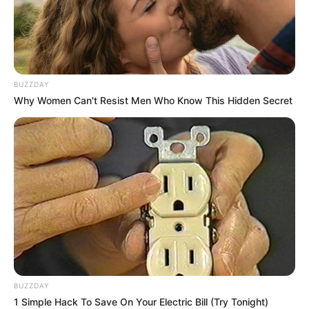
3 – 16 – 14 – 15 – 5 – 9 – 4 – 17
Tropiques-FM
15 – 17 – 9 – 16 – 14 – 11 – 5 – 4
Week-End
15 – 17 – 16 – 11 – 12 – 3 – 4 – 5
BUZZDAY
Week-End-Turf.com
Why Women Can't Resist Men Who Know This Hidden Secret
15 – 5 – 16 – 9 – 17 – 4 – 3 – 11
BUZZDAY
1 Simple Hack To Save On Your Electric Bill (Try Tonight)