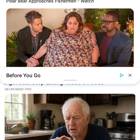
Polar Bear Approaches Fishermen - Watch
Before You Go
BUZZDAY
Chrissy Metz Is So Skinny Now And She Looks Like A Model