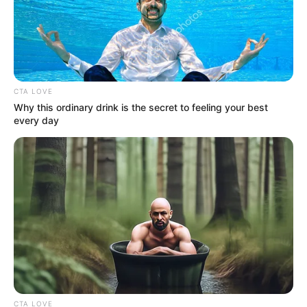
accrocher une place à belle cote si les circonstances
de course lui sont favorables.
Enfin, pour les amateurs de profils spéculatifs,
10
IVOIRE PRESTANCE
mérite une certaine attention.
CTA LOVE
Sa récente sortie à Caen comportait de réelles
Why this ordinary drink is the secret to feeling your best
promesses avant sa faute. Son entraîneur estime
every day
qu’il aurait pu terminer très près des premiers sans
cet incident. Dans un bon jour et à condition de
négocier correctement les tournants à gauche, il
possède les moyens de brouiller les cartes.
CTA LOVE