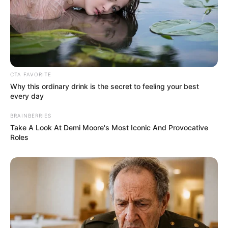
Le-Parisien
15 – 5 – 9 – 3 – 4 – 16 – 14 – 11
Républicain-Lorrain
15 – 4 – 16 – 5 – 3 – 14 – 17 – 9
Ouest-France
15 – 16 – 3 – 5 – 9 – 14 – 11 – 4
Paris-Courses.com
CTA FAVORITE
Why this ordinary drink is the secret to feeling your best
15 – 5 – 9 – 16 – 14 – 4 – 10 – 11
every day
BRAINBERRIES
Suite des pronostics de la presse
Take A Look At Demi Moore's Most Iconic And Provocative
Roles