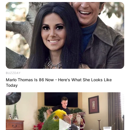
correct confirme son retour au premier plan. Même
en devant rendre la distance, il possède
suffisamment de qualité pour intégrer la
combinaison gagnante du Quinté+.
BUZZDAY
Marlo Thomas Is 86 Now - Here's What She Looks Like
Today