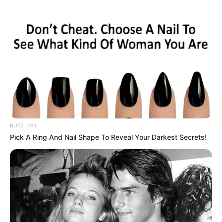
de départ pourrait s’avérer déterminante.
La candidature de
3 JUPITER DE MAISY
mérite
également un large crédit. Avec cinq podiums lors
de ses sept dernières tentatives, il fait preuve d’une
constance exemplaire. Son aptitude au profil de
Cherbourg est déjà établie et son entraîneur
souligne sa faculté à s’adapter à différents scénarios
de course. Autant d’éléments qui renforcent sa
crédibilité dans ce Quinté+.
BUZZ DAY
Pick A Ring And Nail Shape To Reveal Your Darkest Secrets!
Les Secondes chances Quinté+ : à
suivre de très près
Derrière ces priorités, plusieurs concurrents
présentent des profils particulièrement intéressants.
C’est notamment le cas de
14 IVOIRE DAIRPET
, dont