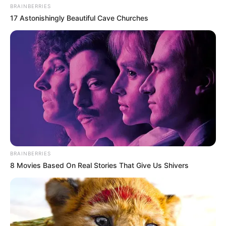
BRAINBERRIES
17 Astonishingly Beautiful Cave Churches
En chiffre : 17 et 10
Découvrez Le Cheval du jour Gagnant ou Placé !
Générez vos tickets Quinté
Tiercé avec notre Logiciel 100%
gratuit ou en version Spot.
Obtenez vos tickets
Quinté+ ou Tiercé avec notre
logiciel intégré ou la meilleure version Spot du
BRAINBERRIES
Web
, les deux systèmes sont basés sur les meilleurs
8 Movies Based On Real Stories That Give Us Shivers
pronostics de la presse du PMU PLAY.
100%
personnalisables
avec une option mixte pour
maximiser vos chances de gagner.