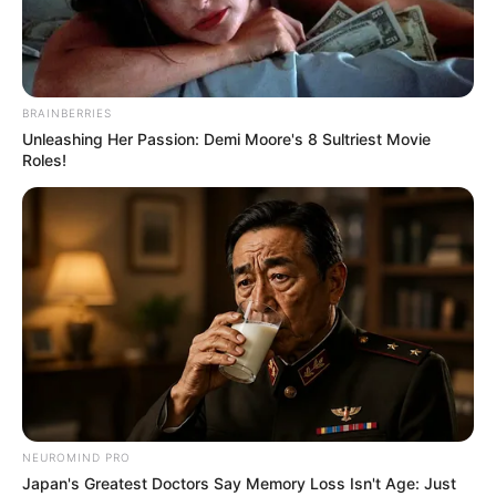
BRAINBERRIES
Unleashing Her Passion: Demi Moore's 8 Sultriest Movie
Roles!
Dernière mise à jour le
24 juin 2026 à 17:47
NEUROMIND PRO
Japan's Greatest Doctors Say Memory Loss Isn't Age: Just
Mercredi 24 Juin 2026 à CHERBOURG dans la