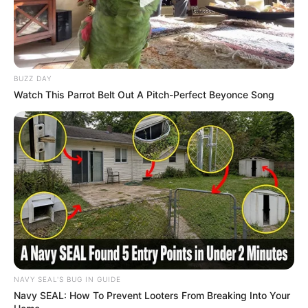
BUZZ DAY
Watch This Parrot Belt Out A Pitch-Perfect Beyonce Song
Les Outsiders du Quinté+ :
capables de faire afficher une
belle cote
NAVY SEAL'S BUG IN GUIDE
Navy SEAL: How To Prevent Looters From Breaking Into Your
Parmi les candidatures capables de pimenter les