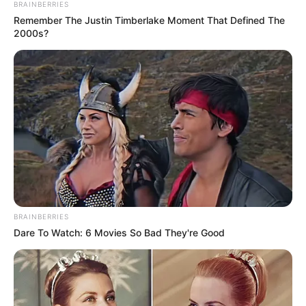
BRAINBERRIES
Cheval de vitesse par excellence, Horizon d’Eymy
Remember The Justin Timberlake Moment That Defined The
enchaîne les performances solides. Bien que placé
2000s?
en seconde ligne, il connaît ce tracé sur le bout des
sabots. Il a déjà gagné deux fois sur ce parcours, en
signant même un chrono impressionnant de 1’11’’1.
Sa constance inspire confiance. S’il bénéficie d’un
bon parcours, il peut dominer la course.
GREAT ROCK (1)
Son numéro idéal derrière la voiture est un
avantage stratégique. Sa régularité et sa forme
actuelle plaident en sa faveur. En février, il avait
gagné ici-même en 1’11 »8. Il reste sur une belle
BRAINBERRIES
deuxième place. Son entourage est confiant. C’est
Dare To Watch: 6 Movies So Bad They're Good
une base solide pour le Quinté.
La suite de l’analyse du Pronostic