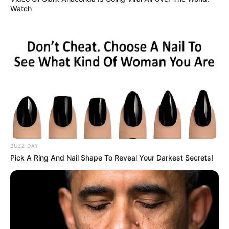
Watch
Le Tirage gagnant du pronostic
en or de Logic-Prono
Les meilleurs des pronostics sont sur le logiciel 100
% gratuit
Logic-Prono V3
.
Vous n’avez qu’à les sélectionner et le logiciel du
Quinté+ en fera la synthèse, ce qui sera peut-être le
meilleur pronostic PMU gagnant.
BUZZ DAY
Pick A Ring And Nail Shape To Reveal Your Darkest Secrets!