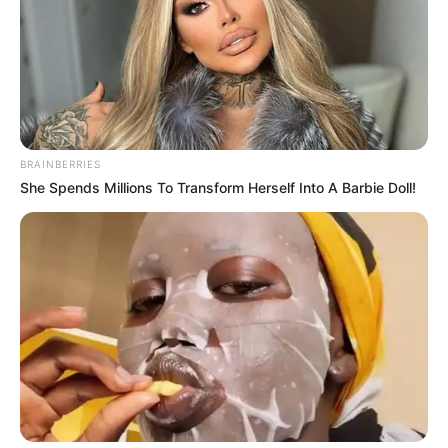
BRAINBERRIES
She Spends Millions To Transform Herself Into A Barbie Doll!
Vendredi 6 Juin 2025 à VINCENNES dans la Réunion
n°1 QUINTÉ PRIX ADALBERTA – Trot Attelé – 2100
mètres.