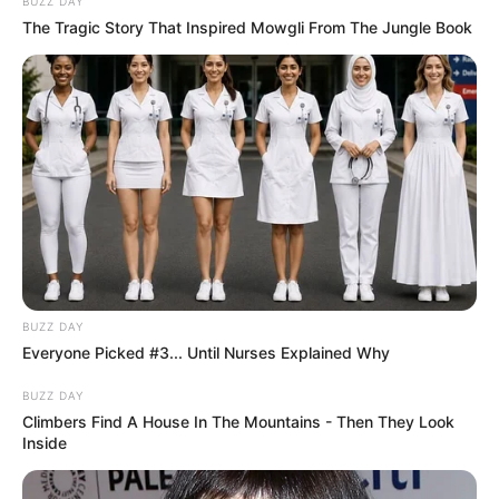
BUZZ DAY
The Tragic Story That Inspired Mowgli From The Jungle Book
BUZZ DAY
Everyone Picked #3... Until Nurses Explained Why
BUZZ DAY
Climbers Find A House In The Mountains - Then They Look
Inside