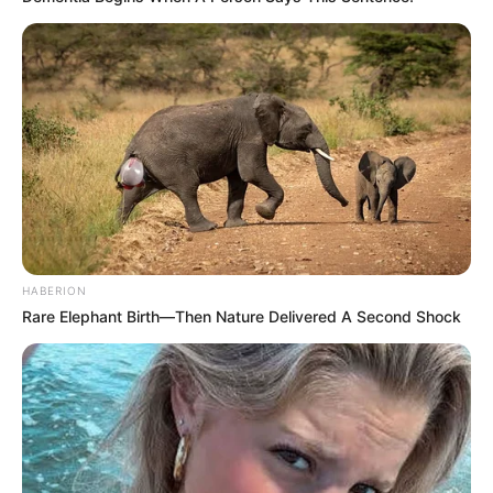
Qui est le meilleur actuellement au pronostic du
Quinté? Pour rester informé, suivez
quotidiennement les
statistiques
réalisées d’après la
sélection de la presse hippique que vous propose Le
Tocard.fr.
Découvrez également parmi tous ces pronostiqueurs
professionnels, celui qui vous donne les meilleurs
pronostics. Pour les jeux du Couplé (Jumelé) , 2sur4
et du jeu simple placé. Suivez toutes ces
meilleures-
stats
qui sont réalisées en temps réel, avec une mise
HABERION
à jour quotidienne établie. Résultats définitifs
Rare Elephant Birth—Then Nature Delivered A Second Shock
donnés par le PMU.
Les partants en lice pour la victoire au
Tiercé Quinté du jour
1 GREAT ROCK