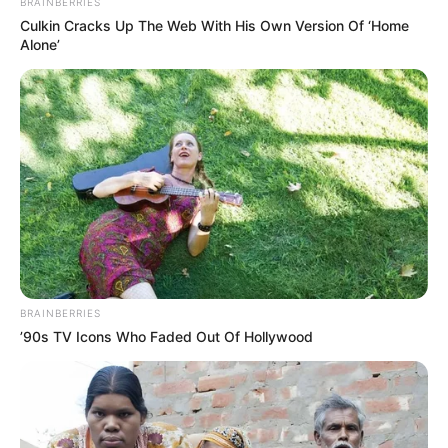
BRAINBERRIES
Il revient en forme après un passage à vide. Moins à
Culkin Cracks Up The Web With His Own Version Of ‘Home
l’aise en début d’année, il retrouve Vincennes avec
Alone’
de réelles ambitions. Il n’aura pas la partie facile,
mais il reste compétitif pour un accessit.
GOUROU (7)
Ses dernières performances sont discrètes, mais il
vient de bien courir sur ce tracé. Son entourage
insiste avec raison. S’il trouve un parcours limpide,
il peut faire afficher une très grosse cote à l’arrivée.
HORS SAISON (11)
Elle n’a pas brillé cette année, mais elle retrouve
BRAINBERRIES
Franck Nivard. Son potentiel n’est pas négligeable.
’90s TV Icons Who Faded Out Of Hollywood
En pleine possession de ses moyens, elle dispose des
ressources pour créer la sensation.
En Conclusion le bon Ticket pour