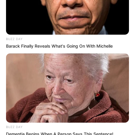
BUZZ DAY
Barack Finally Reveals What's Going On With Michelle
Meilleur Pronostic au Tiercé
Quarté Quinté
BUZZ DAY
Dementia Begins When A Person Says This Sentence!