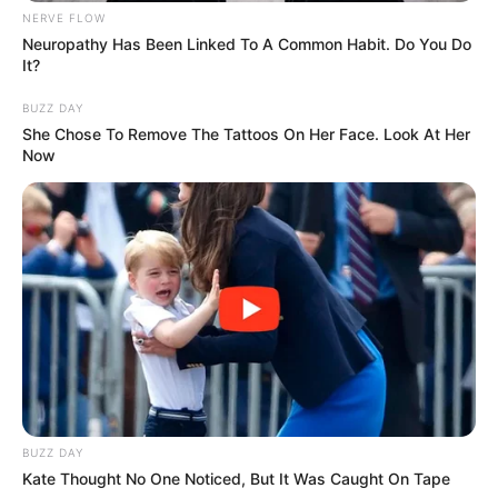
NERVE FLOW
Neuropathy Has Been Linked To A Common Habit. Do You Do
15 – 1 – 9 – 8 – 16 – 2 – 13 – 3 / (5)
It?
BUZZ DAY
Générez vos tickets Quinté
She Chose To Remove The Tattoos On Her Face. Look At Her
Now
Tiercé avec notre Logiciel 100%
gratuit ou en version Spot.
Obtenez vos tickets
Quinté+ ou Tiercé avec notre
logiciel intégré ou la meilleure version Spot du
Web
, les deux systèmes sont basés sur les meilleurs
pronostics de la presse du PMU PLAY.
100%
personnalisables
avec une option mixte pour
maximiser vos chances de gagner.
BUZZ DAY
Kate Thought No One Noticed, But It Was Caught On Tape