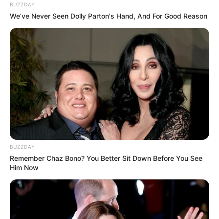
BUZZDAY
We’ve Never Seen Dolly Parton's Hand, And For Good Reason
Arrivée PMU du QUINTÉ GRAND PRIX
BARON D’ARDEUIL AOC BUZET
2 – 4 – 1 – 14 – 13
Meilleur pronostic Quinté du Jour
BUZZDAY
Remember Chaz Bono? You Better Sit Down Before You See
Him Now
Ouest-France : 2 – 4 – 1 – 5 – 3 – 13 – 9 – 14
Le Quinté du jour selon votre horoscope