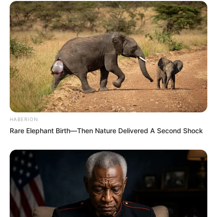
Le Tirage gagnant du pronostic
en or de Logic-Prono
Les meilleurs de ces pronostics sont sur le logiciel
100 % gratuit
Logic-Prono V3
. Vous n’avez plus qu’à
les sélectionner et le logiciel en fera la synthèse,
peut-être le meilleur pronostic PMU gagnant.
HABERION
Rare Elephant Birth—Then Nature Delivered A Second Shock