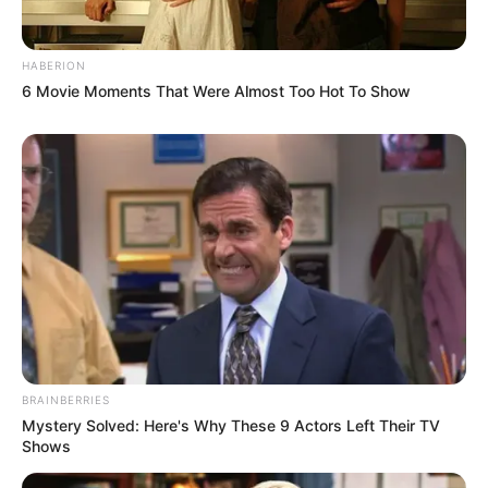
HABERION
6 Movie Moments That Were Almost Too Hot To Show
BRAINBERRIES
Mystery Solved: Here's Why These 9 Actors Left Their TV
Shows