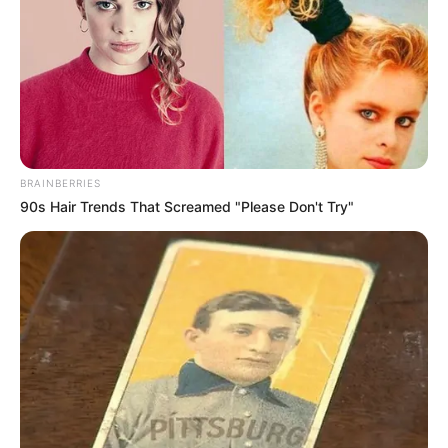
10-2025
BRAINBERRIES
90s Hair Trends That Screamed "Please Don't Try"
Mercredi 22 Octobre 2025 à BEAUMONT DE
LOMAGNE Réunion 1 – QUINTÉ GRAND PRIX
BARON D’ARDEUIL AOC BUZET – Trot attelé – 2400
mètres.