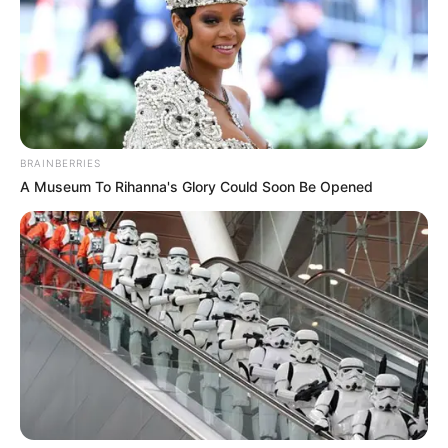
BRAINBERRIES
A Museum To Rihanna's Glory Could Soon Be Opened
Quinté Beaumont-de-Lomagne
(22 octobre) – Analyse complète
du Grand Prix Baron d’Ardeuil
AOC Buzet
Le Grand Prix Baron d’Ardeuil AOC Buzet s’annonce
palpitant ce mercredi à Beaumont-de-Lomagne. Sur