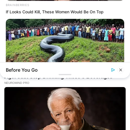
BRAINBERRIES
If Looks Could Kill, These Women Would Be On Top
Before You Go
BRAINBERRIES
The Massive Snake That's Redefining 'Giant'—Bigger Than
Anacondas