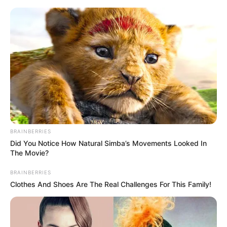
MENU
ET
WIDGETS
BRAINBERRIES
Did You Notice How Natural Simba’s Movements Looked In
The Movie?
BRAINBERRIES
Clothes And Shoes Are The Real Challenges For This Family!
QUINTÉ PRIX BARON
D’ARDEUIL PRONOSTIC 22-