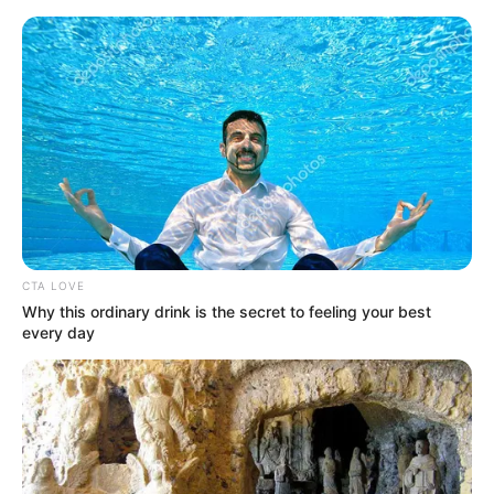
connaît parfaitement. Avec un bon départ, il peut
viser le podium. Sa régularité inspire confiance.
DYLAN DOG FONT (9)
– La pointe de vitesse
redoutée
En pleine possession de ses moyens,
DYLAN DOG
FONT (9)
reste sur plusieurs bonnes sorties. Il devra
toutefois composer avec un numéro délicat en
seconde ligne. Cependant, sa capacité à finir fort
peut lui permettre de surprendre. Il faudra le
surveiller jusqu’au bout.
CTA LOVE
Why this ordinary drink is the secret to feeling your best
every day