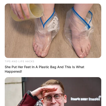
MENU
ET
WIDGETS
TIPS AND LIFE HACKS
She Put Her Feet In A Plastic Bag And This Is What
Happened!
QUINTÉ PRIX DE LA TOUR
EIFFEL DU 01-07-2026