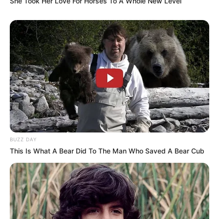
She Took Her Love For Horses To A Whole New Level
à jour quotidienne établie. Résultats définitifs
donnés par le PMU PLAY.
BUZZ DAY
This Is What A Bear Did To The Man Who Saved A Bear Cub
Les partants en lice pour la victoire au
Tiercé Quinté du jour