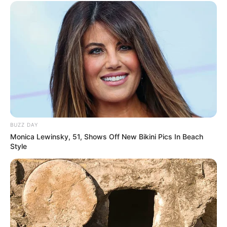
soutenir avec un petit clic sur un des boutons.
VOIR !
✍
BUZZ DAY
Monica Lewinsky, 51, Shows Off New Bikini Pics In Beach
Style