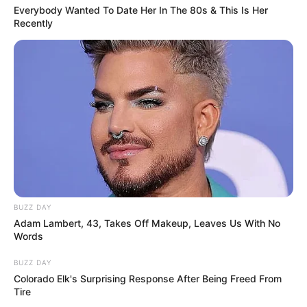
7 – 1 – 6 – 9 – 14
Everybody Wanted To Date Her In The 80s & This Is Her
Recently
Meilleur pronostic Quinté du Jour
Europe1
4 – 7 – 11 – 1 – 8 – 6 – 9 – 2
Le Quinté du jour selon votre horoscope
Découvrez pour le fun ou plus sérieusement ce que
les étoiles vous proposent aujourd’hui.
BUZZ DAY
Adam Lambert, 43, Takes Off Makeup, Leaves Us With No
Words
Votre pronostic Quinté du jour
A lire également cet
article
avant de consulter les
BUZZ DAY
numéros chance.
Colorado Elk's Surprising Response After Being Freed From
Tire
L’accès au site est 100% gratuit, merci de nous