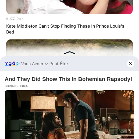
BUZZ DAY
Kate Middleton Can't Stop Finding These In Prince Louis's
Bed
Before You Go
HABERION
Rare Elephant Birth—Then Nature Delivered A Second Shock
Publié
29 juin 2026