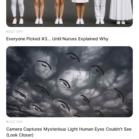
BUZZ DAY
Everyone Picked #3... Until Nurses Explained Why
Pronostic Quinté+ : Le Graal et
Lariano au cœur des bases à
Enghien
Ce Quinté+ disputé sur le parcours de vitesse
d’Enghien s’annonce particulièrement ouvert. Et ce
malgré la présence de plusieurs solides points
BUZZ DAY
d’appui. Le
7 LE GRAAL
mérite d’être repris en
Camera Captures Mysterious Light Human Eyes Couldn't See
confiance après sa récente disqualification.
(Look Closer)