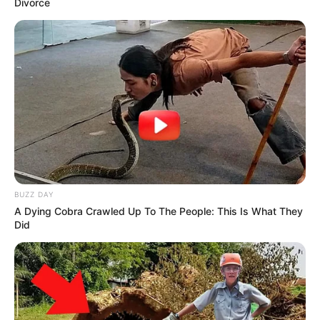
Divorce
cote
Plusieurs concurrents présentent également un
profil intéressant pour les amateurs de rapports
élevés. Le
9 LOVEBIRD
retrouve un parcours sur
lequel il s’est déjà distingué. En effet sa redoutable
pointe de vitesse peut faire la différence dans les
derniers mètres. Le
6 KATIA DHELPA
, irréprochable
depuis plusieurs semaines, arrive avec une forme
avancée et peut encore franchir un palier malgré
une opposition plus relevée. Le
3 KYNTE FLUSH
BUZZ DAY
vient de rassurer et, si elle reste appliquée d’un bout
A Dying Cobra Crawled Up To The People: This Is What They
à l’autre, elle possède les moyens de compléter la
Did
combinaison gagnante.