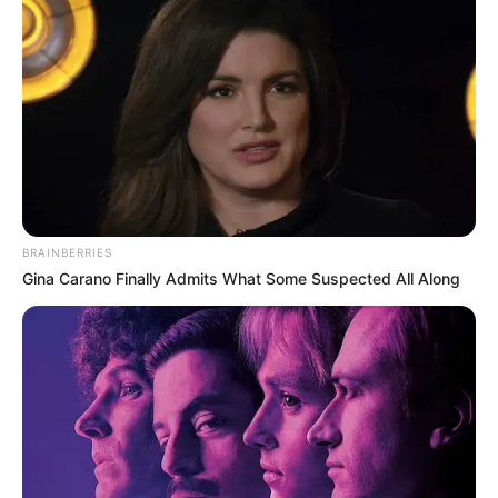
logiciel intégré ou la meilleure version Spot du
Web
, les deux systèmes sont basés sur les meilleurs
pronostics de la presse du PMU PLAY.
100%
personnalisables
avec une option mixte pour
maximiser vos chances de gagner.
BRAINBERRIES
Gina Carano Finally Admits What Some Suspected All Along
OIR !
✍
QUINTÉ PRIX EVA le Pronostic de
la presse PMU de Bilto, Paris-