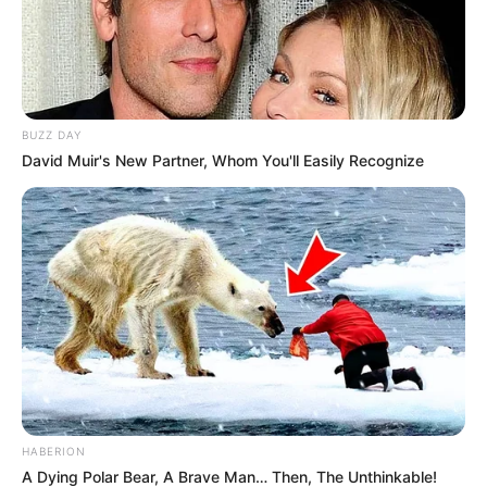
BUZZ DAY
David Muir's New Partner, Whom You'll Easily Recognize
HABERION
A Dying Polar Bear, A Brave Man… Then, The Unthinkable!