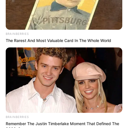
mai, il possède la meilleure ligne de départ et un
palmarès impressionnant (9 victoires en 23 courses).
Avec son entraînement scandinave de référence, il
s’annonce incontournable dans ce Quinté+.
BRAINBERRIES
DERBY KRONOS (9)
The Rarest And Most Valuable Card In The Whole World
Même s’il part en seconde ligne, il a déjà brillé sur
ce parcours l’été dernier. Associé à Éric Raffin, il
vient de signer une rentrée discrète mais
prometteuse. Très bon lorsqu’il est en forme, il peut
doubler la mise sur ce tracé qu’il affectionne. Il reste
l’une des bases du jour.
HOLLYWOOD STONE (5)
Après neuf mois d’absence, il a immédiatement
rassuré avec une superbe troisième place le 9 juillet.
Placé dans les bons wagons de départ, il progresse
BRAINBERRIES
de course en course et bénéficie d’un engagement
Remember The Justin Timberlake Moment That Defined The
parfait. Sa capacité à briller départ lancé fait de lui