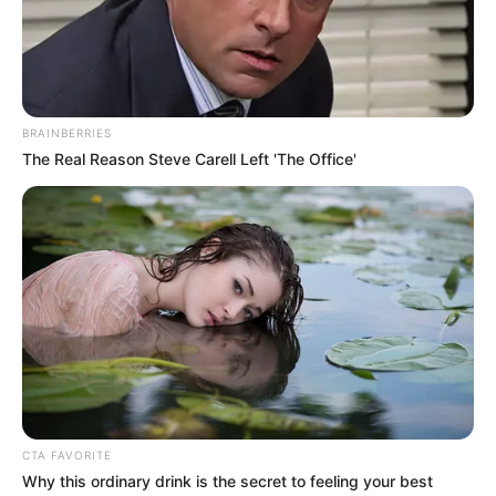
BRAINBERRIES
The Real Reason Steve Carell Left 'The Office'
Quinté+ du mercredi 23 juillet à
Enghien – Analyse du pronostic
pour le Prix de Marmagne : nos
favoris, outsiders et tocards !
Ce mercredi 23 juillet à Enghien, le Prix de
CTA FAVORITE
Marmagne s’annonce passionnant. Disputé sur 2.150
Why this ordinary drink is the secret to feeling your best
mètres départ à l’autostart, ce Quinté+ européen