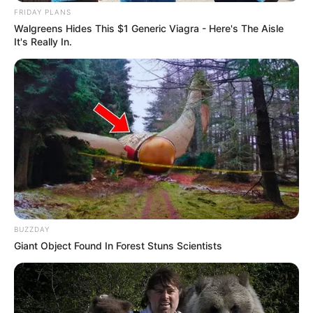
FRIDAY PLANS
Walgreens Hides This $1 Generic Viagra - Here's The Aisle
It's Really In.
BUZZDAY
Giant Object Found In Forest Stuns Scientists