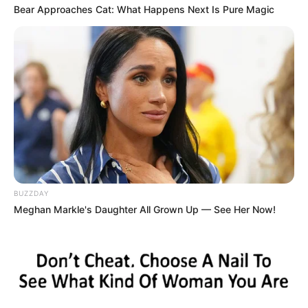
Bear Approaches Cat: What Happens Next Is Pure Magic
2 – 9 – 5 – 3 – 7 – 11 – 12 – 14 / (13)
Générez vos tickets Quinté
Tiercé avec notre Logiciel 100%
gratuit ou en version Spot.
Obtenez vos tickets
Quinté+ ou Tiercé avec notre
logiciel intégré ou la meilleure version Spot du
Web
, les deux systèmes sont basés sur les meilleurs
BUZZDAY
pronostics de la presse du PMU PLAY.
100%
Meghan Markle's Daughter All Grown Up — See Her Now!
personnalisables
avec une option mixte pour
maximiser vos chances de gagner.