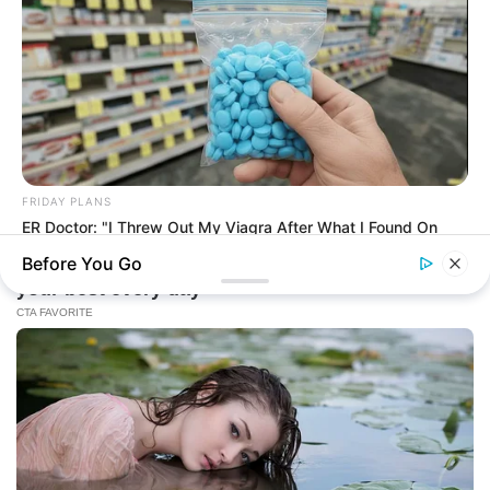
FRIDAY PLANS
ER Doctor: "I Threw Out My Viagra After What I Found On
CVS Aisle 7"
Before You Go