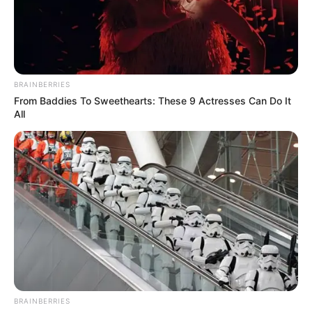
PMU 23-07-2025
BRAINBERRIES
From Baddies To Sweethearts: These 9 Actresses Can Do It
All
Mercredi 23 Juillet 2025 à ENGHIEN Réunion 1
QUINTÉ PRIX DE MARMAGNE – Trot attelé – 2150
mètres.
BRAINBERRIES