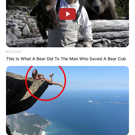
Les partants en lice pour la victoire au
Tiercé Quinté du jour
1 INDIGO DU PERCHE
2 GLOBAL CONCEPT
3 COSMICO POLARE
BUZZDAY
4 HAMYOT DE BOMO
This Is What A Bear Did To The Man Who Saved A Bear Cub
5 HOLLYWOOD STONE
6 OBLIVION
7 JUST D’ACADIE
8 JUNIOR ANGELE
9 DERBY KRONOS
10 PARKER
11 RUGER
12 MERCEDES STAR
13 DOUTDES
14 MOSES BOKO
15 NEVELE HALL GRAUX