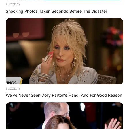
BUZZDAY
16 DISTILLATO
Shocking Photos Taken Seconds Before The Disaster
BUZZDAY
We’ve Never Seen Dolly Parton's Hand, And For Good Reason
Arrivée PMU du QUINTÉ PRIX DE
MARMAGNE
2 – 9 – 16 – 1 – 12