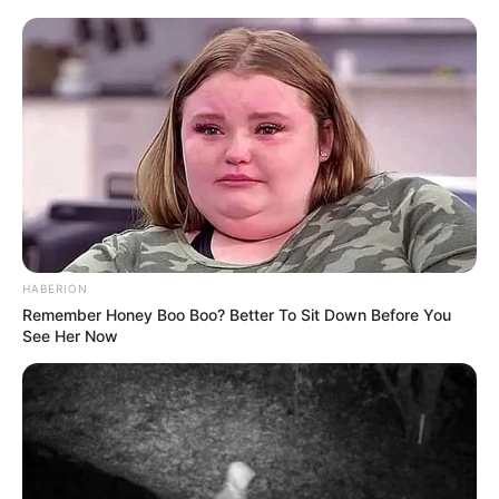
Week-End-Turf.com : 2 – 7 – 9 – 6 – 16 – 5 – 3 – 11
Le Tirage gagnant du pronostic
en or de Logic-Prono
Les meilleurs de ces pronostics sont sur le logiciel
100 % gratuit
Logic-Prono V3
. Vous n’avez plus qu’à
les sélectionner et le logiciel en fera la synthèse,
peut-être le meilleur pronostic PMU gagnant.
HABERION
Remember Honey Boo Boo? Better To Sit Down Before You
See Her Now