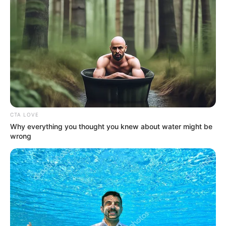
UTILE PAS UTILE ?
QUINTÉ PRIX DE WINDSOR le
Pronostic de la presse PMU du
jour par Bilto, Paris-Turf, GENY,
Tiercé-Magazine…
CTA LOVE
Why everything you thought you knew about water might be
Aisne Nouvelle : 8 – 12 – 4 – 2 – 1 – 3 – 11 – 7
wrong
Bilto : 8 – 3 – 1 – 7 – 11 – 2 – 5 – 9
Dauphiné-Libéré : 8 – 1 – 4 – 12 – 9 – 7 – 3 – 2
Equidia-Live : 1 – 6 – 8 – 7 – 3 – 2 – 4 – 10
Europe1 : 12 – 6 – 8 – 16 – 2 – 3 – 5 – 7
GENY-COURSES : 3 – 1 – 14 – 7 – 2 – 4 – 8 – 9
Gény.com : 1 – 6 – 7 – 3 – 9 – 2 – 4 – 16