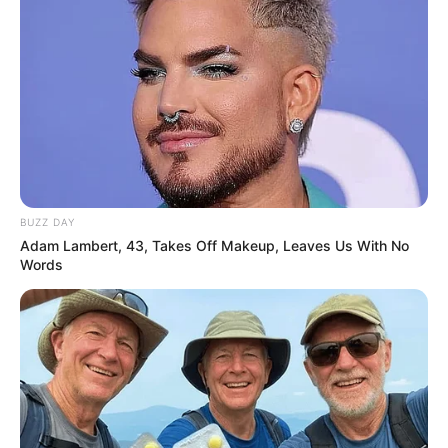
Découvrez pour le fun ou plus sérieusement ce que
les étoiles vous proposent aujourd’hui.
Votre pronostic Quinté du jour
A lire également cet
article
avant de consulter les
numéros chance.
L’accès au site est 100% gratuit, merci de nous
soutenir avec un petit clic sur un des boutons.
UTILE PAS UTILE ?
BUZZ DAY
Adam Lambert, 43, Takes Off Makeup, Leaves Us With No
Words