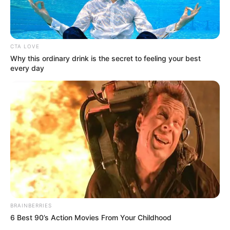
Gazette-des-Courses : 4 – 1 – 12 – 7 – 2 – 3 – 8 – 9
Le-Parisien : 7 – 4 – 1 – 3 – 2 – 10 – 8 – 12
Républicain-Lorrain : 6 – 1 – 7 – 3 – 9 – 2 – 4 – 14
Ouest-France : 1 – 8 – 2 – 6 – 16 – 5 – 9 – 3
CTA LOVE
Paris-Courses.com : 1 – 8 – 10 – 7 – 3 – 2 – 4 – 12
Why this ordinary drink is the secret to feeling your best
every day
Suite des pronostics de la Presse
PMU
BRAINBERRIES
6 Best 90’s Action Movies From Your Childhood