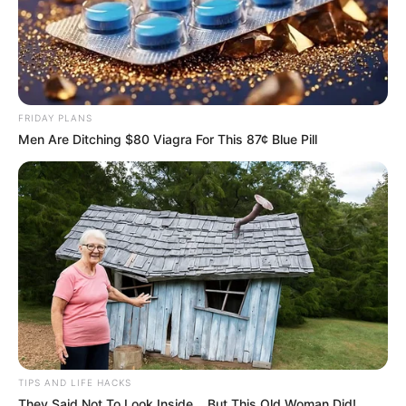
FRIDAY PLANS
Men Are Ditching $80 Viagra For This 87¢ Blue Pill
TIPS AND LIFE HACKS
They Said Not To Look Inside... But This Old Woman Did!