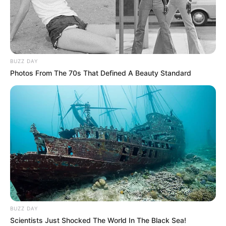
BUZZ DAY
Photos From The 70s That Defined A Beauty Standard
Dimanche 9 Novembre 2025 à SAINT-CLOUD dans la
Réunion n°1 QUINTÉ PRIX DE WINDSOR – Plat –
1600 mètres.
BUZZ DAY
Scientists Just Shocked The World In The Black Sea!