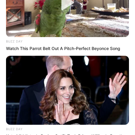
deuxième à 67/1 lors de son dernier Quinté+. Il a
déjà remporté un Quinté+ à Saint-Cloud et semble en
mesure de confirmer. Malgré un numéro de stalle
défavorable, son association avec Maxime Guyon
impose la méfiance.
BUZZ DAY
Watch This Parrot Belt Out A Pitch-Perfect Beyonce Song
Les Secondes Chances : Ceux Qui
Peuvent Tout Changer
DIVIDE AND RULE (3)
: Une Jument en Progression
Divide and Rule (3)
a confirmé son aptitude pour
les pistes souples en terminant quatrième dans la
course de référence. Moins nerveuse et plus
endurante, elle pourrait surprendre. Son
entraîneur, Jean-Pierre Gauvin, la dit en excellente
forme.
BUZZ DAY