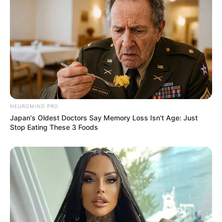
et Palpitant
Ce Prix de Windsor s’annonce riche en
rebondissements. Les favoris
Olympic Message (1)
,
Salalah (7)
et
Gilded Dragon (8)
semblent les plus
solides, mais les outsiders comme
Joh Spirit (10)
ou
Acto (9)
pourraient bien bousculer la hiérarchie.
Enfin, les tocards
Quartz du Houley (11)
et
My
NEUROMIND PRO
Fancy (13)
valent le coup d’œil pour les amateurs de
Japan's Oldest Doctors Say Memory Loss Isn't Age: Just
grosses cotes. À vos paris !
Stop Eating These 3 Foods
QUINTÉ PRIX DE WINDSOR le
Pronostic « Standard » en chiffre
1 – 7 – 8 – 3 – 2 – 4 – 10 – 9 / (12)