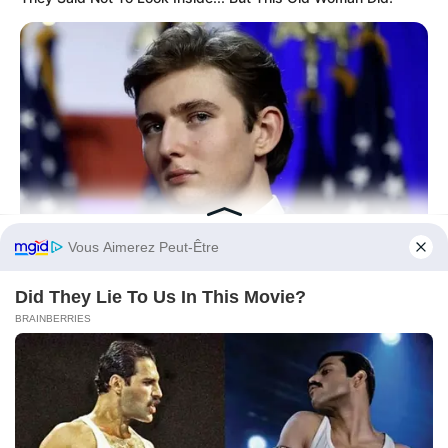
Before You Go
BUZZ DAY
Barron's Surprising Advice Made All The Difference For
Donald
BUZZ DAY
Colorado Elk's Surprising Response After Being Freed From
Tire