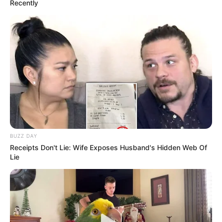
Recently
Saint-Cloud
Olympic Message (1)
a prouvé sa compétitivité en
terminant deuxième dans la course clé du 16
octobre. Son entraîneur, Nicolas Perret, confirme
qu’il est en pleine forme. Avec un bon parcours, il
peut visiter le cercle des vainqueurs. Son expérience
sur ce tracé et son aptitude à finir fort en font un
sérieux prétendant.
SALALAH (7)
: La Régularité Paie Toujours
Salalah (7)
enchaîne les performances solides, avec
BUZZ DAY
trois accessits consécutifs en Quinté+. Elle apprécie
Receipts Don't Lie: Wife Exposes Husband's Hidden Web Of
Saint-Cloud et le terrain souple. Son numéro de
Lie
stalle idéal et sa constance en font une candidate
crédible pour la victoire.
GILDED DRAGON (8)
: Le Spécialiste des Surprises
Gilded Dragon (8)
a créé la sensation en terminant