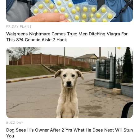
FRIDAY PLANS
Walgreens Nightmare Comes True: Men Ditching Viagra For
This 87¢ Generic Aisle 7 Hack
BUZZ DAY
Dog Sees His Owner After 2 Yrs What He Does Next Will Stun
You