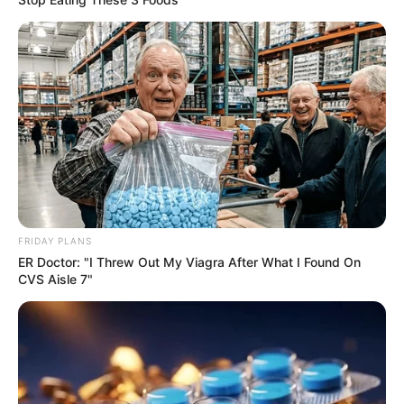
FRIDAY PLANS
ER Doctor: "I Threw Out My Viagra After What I Found On
CVS Aisle 7"