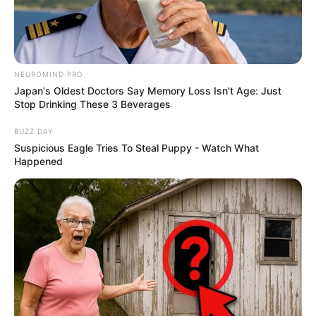
Les partants en lice pour la victoire au
Tiercé Quinté du jour
NEUROMIND PRO
Japan's Oldest Doctors Say Memory Loss Isn't Age: Just
1 OLYMPIC MESSAGE
Stop Drinking These 3 Beverages
2 HARPER
3 DIVIDE AND RULE
BUZZ DAY
4 LORD OF WAR
Suspicious Eagle Tries To Steal Puppy - Watch What
Happened
5 MAX VERST
6 FELIX AUX ORMES
7 SALALAH
8 GILDED DRAGON
9 ACTO
10 JOH SPIRIT
11 QUARTZ DU HOULEY
12 MALA WYSKA
13 MY FANCY
14 ROOFTOP