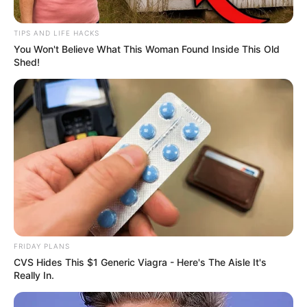
15 LEOPARDUCCIO
16 DOUBLE UP
TIPS AND LIFE HACKS
You Won't Believe What This Woman Found Inside This Old
Shed!
Arrivée Quinté PMU du PRIX DE
WINDSOR
4 – 9 – 16 – 1 – 5
Meilleur pronostic QUINTÉ PRIX DE
WINDSOR
Scoopdyga : 16 – 7 – 1 – 3 – 9 – 2 – 4 – 5
FRIDAY PLANS
CVS Hides This $1 Generic Viagra - Here's The Aisle It's
Le Quinté du jour selon votre horoscope
Really In.