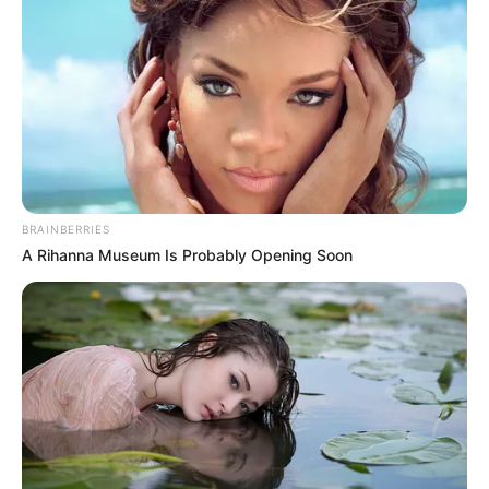
Meilleur Pronostic au Tiercé
Quarté Quinté
Qui est le meilleur actuellement au pronostic du
Tiercé Quarté Quinté? Pour rester informé, suivez
quotidiennement les
statistiques
réalisées d’après la
sélection de la presse hippique que vous propose Le
BRAINBERRIES
Tocard.fr.
A Rihanna Museum Is Probably Opening Soon
Découvrez également parmi tous ces pronostiqueurs
professionnels, celui qui vous donne les meilleurs
pronostics pour les jeux du Couplé (Jumelé) , 2sur4
et du jeu simple placé. Suivez toutes ces
meilleures-
stats
qui sont réalisées en temps réel. Avec une mise
à jour quotidienne établie après chaque arrivée du
Tiercé Quarté Quinté, dès que les résultats définitifs
sont annoncés et validés officiellement par le PMU.