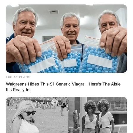
MENU
ET
WIDGETS
FRIDAY PLANS
Walgreens Hides This $1 Generic Viagra - Here's The Aisle
It's Really In.
QUINTÉ PRIX DE WINDSOR
PRONOSTIC PMU 09-11-2025