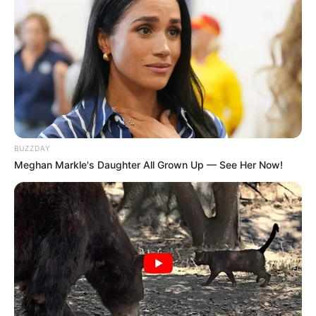
BUZZDAY
Meghan Markle's Daughter All Grown Up — See Her Now!