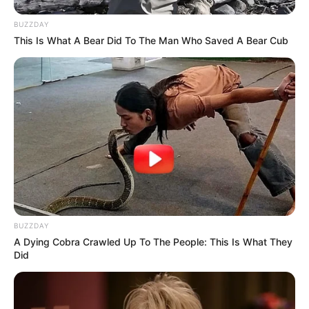
BUZZDAY
This Is What A Bear Did To The Man Who Saved A Bear Cub
BUZZDAY
A Dying Cobra Crawled Up To The People: This Is What They
Did