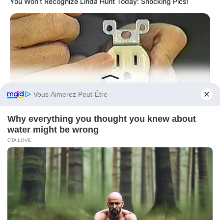
You Won't Recognize Linda Hunt Today: Shocking Pics!
Before You Go
BUZZ DAY
1 Simple Hack To Save On Your Electric Bill (Try Tonight)