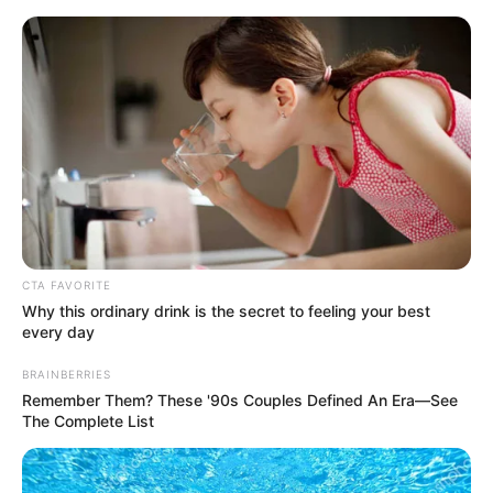
MENU
ET
WIDGETS
CTA FAVORITE
Why this ordinary drink is the secret to feeling your best
every day
BRAINBERRIES
Remember Them? These '90s Couples Defined An Era—See
The Complete List
QUINTÉ PRIX DES LANDES
PRONOSTIC 16-10-2025