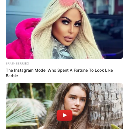
BRAINBERRIES
The Instagram Model Who Spent A Fortune To Look Like
Barbie
Quinté du jeudi 16 octobre à
Saint-Cloud : analyse complète
du Prix des Landes
Le rendez-vous du jour se déroule sur l’hippodrome
de Saint-Cloud, théâtre du Prix des Landes, un
handicap pour chevaux d’âge disputé sur 1 600