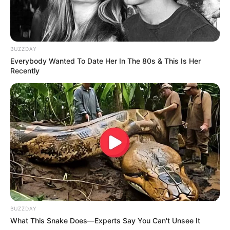
QUINTÉ PRIX DES LANDES le
Pronostic « Standard » en chiffre
BUZZDAY
Everybody Wanted To Date Her In The 80s & This Is Her
5 – 11 – 1 – 6 – 2 – 4 – 13 – 15 / (12)
Recently
Générez vos tickets Quinté
Tiercé avec notre Logiciel 100%
gratuit ou en version Spot.
Obtenez vos tickets
Quinté+ ou Tiercé avec notre
logiciel intégré ou la meilleure version Spot du
Web
, les deux systèmes sont basés sur les meilleurs
pronostics de la presse du PMU PLAY.
100%
personnalisables
avec une option mixte pour
BUZZDAY
maximiser vos chances de gagner.
What This Snake Does—Experts Say You Can't Unsee It