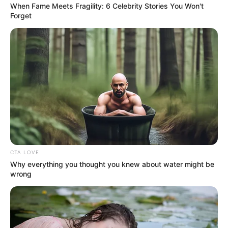
When Fame Meets Fragility: 6 Celebrity Stories You Won't
dans les Quintés et semble parfaitement préparée.
Forget
Seule la distance un peu longue suscite une légère
interrogation, mais son entourage est confiant.
Enfin,
NARKEZ (1)
fera une rentrée attendue. Ce
pensionnaire d’André Fabre reste sur un succès et
débute dans les handicaps avec un poids élevé. Son
talent naturel peut cependant compenser ce
désavantage. Il constitue une base ambitieuse pour
les parieurs.
CTA LOVE
Why everything you thought you knew about water might be
wrong