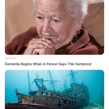
Découvrez pour le fun ou plus sérieusement ce que
les étoiles vous proposent aujourd’hui.
Votre pronostic Quinté du jour
A lire également cet
article
avant de consulter les
numéros chance.
L’accès au site est 100% gratuit, merci de nous
soutenir avec un petit clic sur un des boutons.
BUZZDAY
✍
Dementia Begins When A Person Says This Sentence!