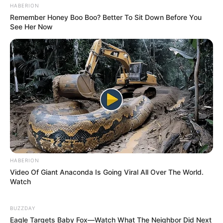
HABERION
Remember Honey Boo Boo? Better To Sit Down Before You
See Her Now
Le Tirage gagnant du pronostic
en or de Logic-Prono
Les meilleurs de ces pronostics sont sur la toute
nouvelle version du logiciel 100 % gratuit
Logic-
Prono V3
.
Vous n’avez plus qu’à les sélectionner et le logiciel
en fera la synthèse, peut-être le meilleur pronostic
PMU ?
HABERION
Video Of Giant Anaconda Is Going Viral All Over The World.
Watch
BUZZDAY
Eagle Targets Baby Fox—Watch What The Neighbor Did Next