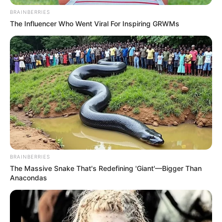
sérieux en font un choix logique pour les places.
BRAINBERRIES
The Influencer Who Went Viral For Inspiring GRWMs
Enfin,
HARPER (4)
revient sur un tracé qu’il
affectionne. Il n’a jamais déçu à Saint-Cloud et s’y est
déjà imposé. Monté en condition, il peut effacer sa
dernière sortie et retrouver le chemin du podium.
BRAINBERRIES
The Massive Snake That's Redefining 'Giant'—Bigger Than
Anacondas