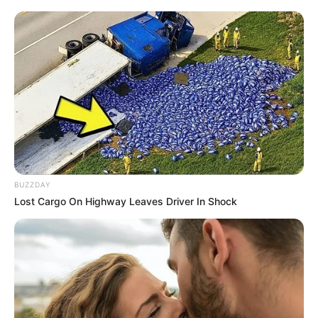
6 DIVIDE AND RULE
7 NO LIMIT DREAM
8 LORD OF WAR
9 LEOPARDUCCIO
10 ROOFTOP
11 SALALAH
12 QUARTZ DU HOULEY
13 CORTADO
14 COSMO BEAU
15 LORD SINCLAIR
16 MICHIGAN FIRE
BUZZDAY
Lost Cargo On Highway Leaves Driver In Shock