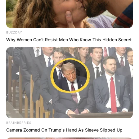
BUZZDAY
Why Women Can't Resist Men Who Know This Hidden Secret
Arrivée Quinté PMU du PRIX DES
LANDES
1 – 2 – 11 – 6 – 13
Meilleur pronostic QUINTÉ PRIX DES
LANDES
Paris-Courses.com : 1 – 7 – 5 – 2 – 11 – 8 – 6 – 13
BRAINBERRIES
Camera Zoomed On Trump's Hand As Sleeve Slipped Up
Le Quinté du jour selon votre horoscope