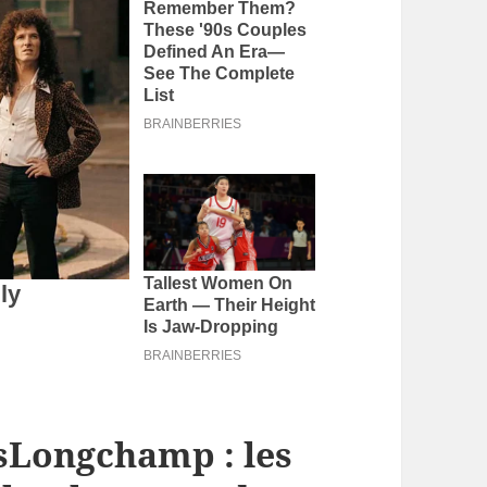
sLongchamp : les