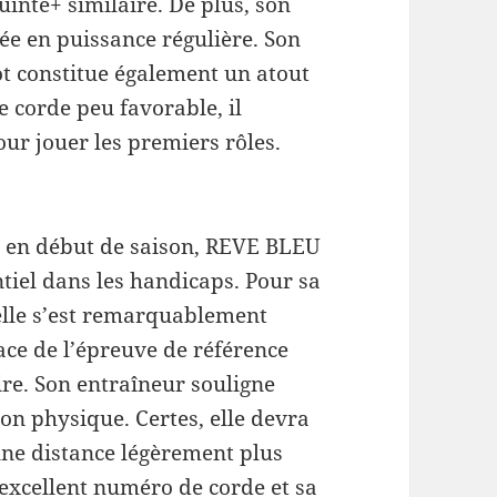
inté+ similaire. De plus, son
e en puissance régulière. Son
ot constitue également un atout
corde peu favorable, il
ur jouer les premiers rôles.
ed en début de saison, REVE BLEU
tiel dans les handicaps. Pour sa
elle s’est remarquablement
ace de l’épreuve de référence
ire. Son entraîneur souligne
ion physique. Certes, elle devra
ne distance légèrement plus
 excellent numéro de corde et sa