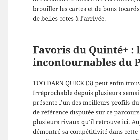
brouiller les cartes et de bons tocards
de belles cotes à l’arrivée.
Favoris du Quinté+ : 
incontournables du 
TOO DARN QUICK (3) peut enfin trouv
Irréprochable depuis plusieurs sema
présente l’un des meilleurs profils d
de référence disputée sur ce parcour
plusieurs rivaux qu’il retrouve ici. Au
démontré sa compétitivité dans cette