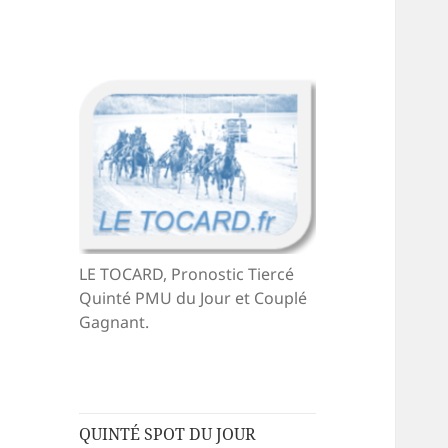
LE TOCARD, Pronostic Tiercé
Quinté PMU du Jour et Couplé
Gagnant.
QUINTÉ SPOT DU JOUR