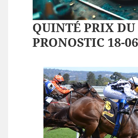
QUINTÉ PRIX DU
PRONOSTIC 18-06