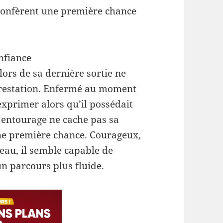
 confèrent une première chance
nfiance
ors de sa dernière sortie ne
prestation. Enfermé au moment
’exprimer alors qu’il possédait
 entourage ne cache pas sa
une première chance. Courageux,
eau, il semble capable de
un parcours plus fluide.