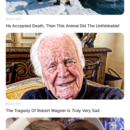
Paris-Turf
12 – 14 – 7 – 11 – 1 – 2 – 10 – 8
BUZZ DAY
Paris-Courses
He Accepted Death, Then This Animal Did The Unthinkable!
12 – 7 – 14 – 6 – 10 – 1 – 3 – 11
Paris-Turf-TIP
14 – 12 – 7 – 8 – 11 – 1 – 3 – 10
Paris-turf.com
12 – 14 – 1 – 11 – 7 – 10 – 6 – 2
Prono-Or
12 – 14 – 7 – 1 – 8 – 10 – 3 – 13
Scoopdyga
9 – 11 – 14 – 7 – 12 – 8 – 2 – 1
Spécial-Dernière
BUZZ DAY
14 – 12 – 7 – 8 – 11 – 1 – 2 – 9
The Tragedy Of Robert Wagner Is Truly Very Sad
Tiercé-Magazine
14 – 12 – 7 – 11 – 8 – 10 – 1 – 2
Turfomania M