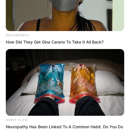
BRAINBERRIES
How Did They Get Gina Carano To Take It All Back?
Dernière mise à jour le
13 mai 2026 à 12:09
NERVE FLOW
Neuropathy Has Been Linked To A Common Habit. Do You Do
Mercredi 13 Mai 2026 à VINCENNES dans la Réunion