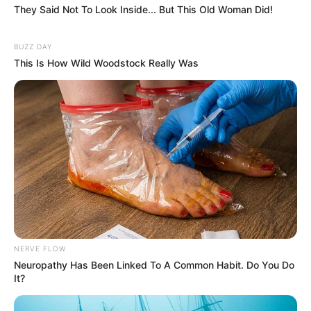
Gazette-des-Courses
They Said Not To Look Inside... But This Old Woman Did!
14 – 12 – 7 – 8 – 1 – 11 – 2 – 13
Le-Parisien
BUZZ DAY
12 – 14 – 7 – 11 – 2 – 1 – 8 – 3
This Is How Wild Woodstock Really Was
Républicain-Lorrain
14 – 12 – 7 – 11 – 8 – 2 – 10 – 13
Ouest-France
12 – 14 – 8 – 7 – 2 – 11 – 10 – 1
Paris-Courses.com
12 – 14 – 8 – 1 – 7 – 3 – 11 – 10
NERVE FLOW
Neuropathy Has Been Linked To A Common Habit. Do You Do
It?