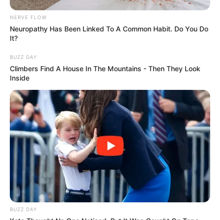
NERVE FLOW
Neuropathy Has Been Linked To A Common Habit. Do You Do
It?
BUZZ DAY
Climbers Find A House In The Mountains - Then They Look
Inside
Les outsiders Quinté+ : les profils
capables de faire afficher de
belles cotes
8 LUDIVINE : une jument de classe à ne surtout
pas sous-estimer
BUZZ DAY
8 LUDIVINE
possède des titres intéressants dans des