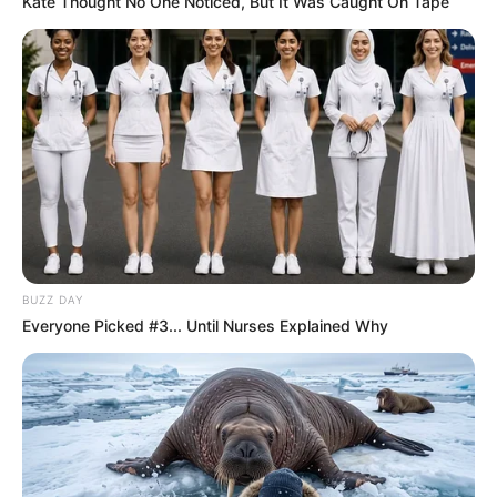
Kate Thought No One Noticed, But It Was Caught On Tape
lots relevés. Ensuite, son entourage a
volontairement pris son temps pour la préparer.
Certes, elle n’est peut-être pas encore à 100%, mais
sa qualité naturelle reste évidente. De plus, malgré
quelques réserves, une place dans le Quinté+ n’est
absolument pas exclue. Ainsi, elle constitue un
outsider séduisant.
13 BROTHERS IN ARMS : la fraîcheur comme
argument
13 BROTHERS IN ARMS
a affronté de très bons
BUZZ DAY
chevaux durant l’hiver. De plus, il y a laissé une
Everyone Picked #3... Until Nurses Explained Why
impression favorable. Certes, il effectue une rentrée,
mais il a déjà montré qu’il pouvait bien courir sur sa
fraîcheur. Par conséquent, même face à des 5 ans
affûtés, il garde son mot à dire pour les places.
1 OMERTA BOKO : capable de surprendre avec le