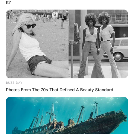
It?
n°1 QUINTÉ PRIX DU PERREUX – Trot Attelé – 2700
mètres.
BUZZ DAY
Photos From The 70s That Defined A Beauty Standard