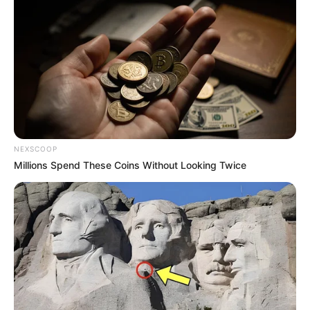
Votre pronostic Quinté du jour
A lire également cet
article
avant de consulter les
numéros chance.
L’accès au site est 100% gratuit, merci de nous
soutenir avec un petit clic sur un des boutons.
SAVOIR !
✍
NEXSCOOP
Millions Spend These Coins Without Looking Twice