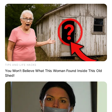
MENU
ET
WIDGETS
TIPS AND LIFE HACKS
You Won't Believe What This Woman Found Inside This Old
Shed!
QUINTÉ PRIX DU PERREUX
PRONOSTIC 13-05-2026