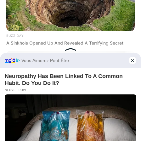
BUZZ DAY
A Sinkhole Opened Up And Revealed A Terrifying Secret!
Before You Go
BUZZ DAY
Which Uniform Is Good For Nurse?