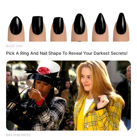
chevaux à suivre absolument
Au final, cette épreuve pourrait sourire à
12 LORD
DELO
, revenu au mieux pour cet objectif. Toutefois,
14 LUNELLA LEMAN
possède suffisamment de
classe pour lui mener la vie dure. Ensuite,
7 LOVER
BUZZ DAY
MAN
apparaît également comme une base très
Pick A Ring And Nail Shape To Reveal Your Darkest Secrets!
solide. Derrière ces priorités,
11 KEY OF LOVE
,
10
EVERY TIME WINNER
et
8 LUDIVINE
peuvent
jouer un rôle majeur. Enfin, pour les amateurs de
rapports spéculatifs,
9 KEY LADY
et
3 NELSON
GREENWOOD
méritent une attention particulière.
À vous de jouer sur le
PMU PLAY
!
BRAINBERRIES