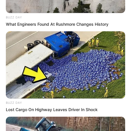
BUZZ DAY
What Engineers Found At Rushmore Changes History
BUZZ DAY
Lost Cargo On Highway Leaves Driver In Shock