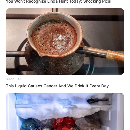
You Won't Recognize Linda Hunt Today: Shocking Pics!
activement pour la victoire.
7 LOVER MAN : le retour en forme du 5 ans
ambitieux
7 LOVER MAN
revient progressivement à son
meilleur niveau. En effet, après un break bénéfique,
il vient de pleinement rassurer. Ensuite, son
entourage se montre très positif avant ce rendez-
vous. De plus, il possède déjà de solides références
sur ce parcours classique. Par conséquent, avec un
déroulement limpide, il peut clairement jouer les
BUZZ DAY
tout premiers rôles.
This Liquid Causes Cancer And We Drink It Every Day