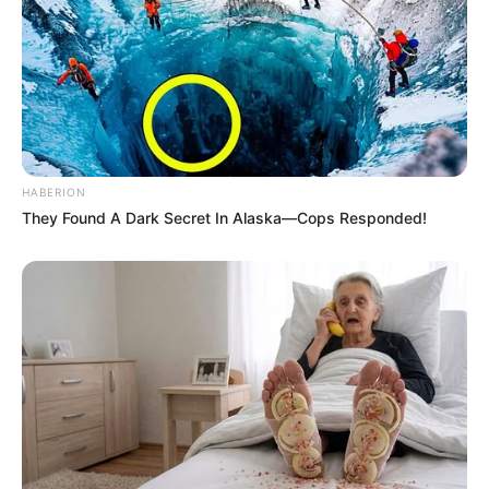
son entourage. Ensuite, sa forme est jugée
excellente. Certes, il monte nettement de catégorie,
mais le rythme annoncé pourrait clairement servir
ses intérêts. Dès lors, une place dans le Quinté+
apparaît tout à fait possible.
HABERION
They Found A Dark Secret In Alaska—Cops Responded!