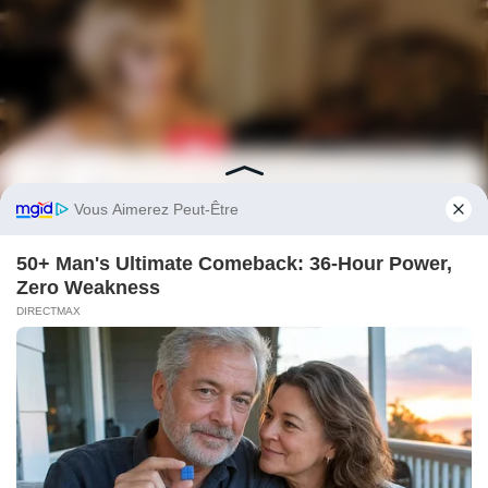
BUZZDAY
Before You Go
Kate Middleton's Daring Outfit Took Prince William's Breath
Away