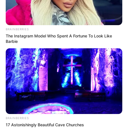
BRAINBERRIES
The Instagram Model Who Spent A Fortune To Look Like
Barbie
Jeudi 29 Mai 2025 à PARISLONGCHAMP dans la
Réunion n°1 QUINTÉ PRIX DU PETIT PRE – Plat –
1600 mètres.
BRAINBERRIES
17 Astonishingly Beautiful Cave Churches