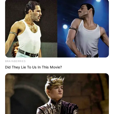
visible, et la monte de Christophe Soumillon peut
faire la différence.
(11) Souvenir d’Ecajeul, désormais bien affûté après
deux courses de rentrée, revient en valeur 37, très
compétitive. Placé dans les Quinté+, il a une bonne
corde et une belle tenue. Il a tout pour bien faire
dans ce contexte favorable.
BRAINBERRIES
Did They Lie To Us In This Movie?