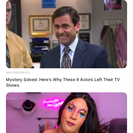
Analyse et Pronostic du QUINTÉ
PRIX DU PETIT PRE
BRAINBERRIES
Mystery Solved: Here's Why These 9 Actors Left Their TV
Ce jeudi 29 mai, les turfistes ont rendez-vous à
Shows
ParisLongchamp pour le Prix du Petit Pré, une
course-événement sur 1 600 mètres rassemblant
seize concurrents de 4 ans et plus. Disputée sur la
moyenne piste, avec un terrain annoncé bon à
souple, cette épreuve s’annonce aussi indécise que
passionnante. Explorons les favoris, les chances
régulières, les outsiders et des bons tocards à suivre