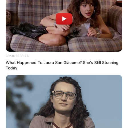
BRAINBERRIES
What Happened To Laura San Giacomo? She's Still Stunning
Today!
Nos regrets en cas de non
partant.
(4) Divine Chrisnat, récente lauréate à Angers, se
présente en pleine forme. Elle doit cependant
surmonter une surcharge et un mauvais numéro.