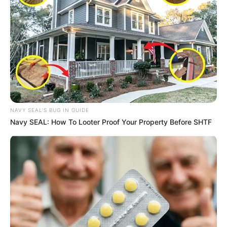
Les partants en lice pour la victoire au
Tiercé Quinté du jour
NAVY SEAL'S BUG IN GUIDE
1 CHIARANIYA
Navy SEAL: How To Looter Proof Your Property Before SHTF
2 CLAVUS
3 SKYLIGHT BROCHARD
4 DIVINE CHRISNAT
5 BAUHINIA RHAPSODY
6 GREY TORNADO
7 GRAND SON OF CALYX
8 VCTE DE JODELET
9 STANGHELI
10 MICHIGAN FIRE