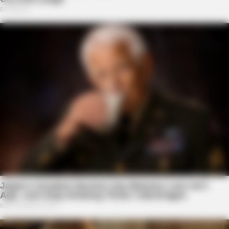
BUZZ DAY
Photos From The 70s That Defined A Beauty Standard
NAVY SEAL'S BUG IN GUIDE
Navy SEAL: How To Safely Stockpile 365 Days' Worth Of
Water