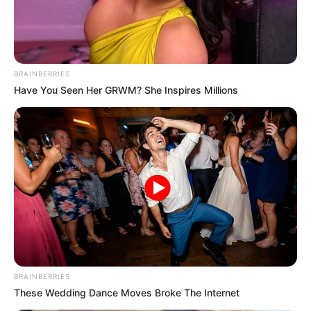
de très près. Découvrez ci-après l’analyse 100%
gratuite de notre pronostic Quinté du jour.
BRAINBERRIES
Have You Seen Her GRWM? She Inspires Millions
POWERBALL N° CHANCE
BRAINBERRIES
These Wedding Dance Moves Broke The Internet
L’analyse de la Base QUINTÉ DU