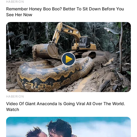
HABERION
Remember Honey Boo Boo? Better To Sit Down Before You
Découvrez pour le fun ou plus sérieusement ce que
See Her Now
les étoiles vous proposent aujourd’hui.
Votre pronostic Quinté du jour
L’accès au site est 100% gratuit, merci de nous
soutenir par un petit clic sur un des boutons.
EXPRIMEZ-VOUS ! ON A BESOIN DE SAVOIR !
✍
HABERION
Video Of Giant Anaconda Is Going Viral All Over The World.
Watch