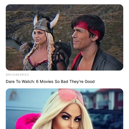
MENU
ET
WIDGETS
BRAINBERRIES
Dare To Watch: 6 Movies So Bad They're Good
QUINTÉ PRIX DU PETIT PRE
PRONOSTIC PMU 29-05-2025