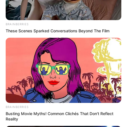
BRAINBERRIES
These Scenes Sparked Conversations Beyond The Film
La suite de l’analyse du Pronostic
Quinté+ en détails
(8) Vcte de Jodelet est l’un des chevaux en forme du
BRAINBERRIES
moment. Vainqueur autoritaire d’un Quinté à
Busting Movie Myths! Common Clichés That Don't Reflect
Bordeaux, il devra composer avec une pénalité
Reality
sévère. Toutefois, sa marge de progression reste