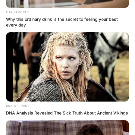
excellente deuxième place au Val d’Or. Il retrouve
un parcours plus favorable et peut se réhabiliter.
CTA FAVORITE
Malgré son numéro en dehors, il reste à surveiller
Why this ordinary drink is the secret to feeling your best
dans ce lot ouvert.
every day
BRAINBERRIES
DNA Analysis Revealed The Sick Truth About Ancient Vikings