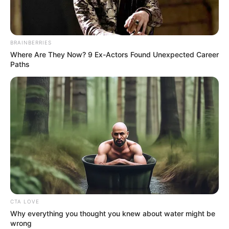
BRAINBERRIES
Where Are They Now? 9 Ex-Actors Found Unexpected Career
Paths
CTA LOVE
Why everything you thought you knew about water might be
L’analyse des chevaux à
wrong