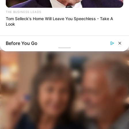
THE BUSINESS LEADS
Tom Selleck's Home Will Leave You Speechless - Take A
Look
NEUROMIND PRO
Japan's Oldest Doctors Say Memory Loss Isn't Age: Just
Stop Drinking These 3 Beverages