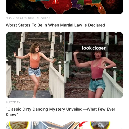
NAVY SEAL'S BUG IN GUIDE
Worst States To Be In When Martial Law Is Declared
BUZZDAY
“Classic Dirty Dancing Mystery Unveiled—What Few Ever
Knew"