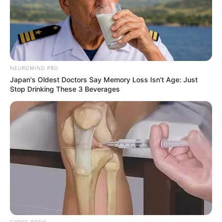
Découvrez parmi tous ces professionnels, celui qui
donne les meilleurs pronostics. Pour les jeux du
Couplé (Jumelé) , 2sur4 et du jeu simple placé.
Suivez toutes ces
meilleures-stats
et mises à jour
quotidiennement. Résultats définitifs donnés par le
PMU.
NEUROMIND PRO
Japan's Oldest Doctors Say Memory Loss Isn't Age: Just
Stop Drinking These 3 Beverages
FORGE BODY