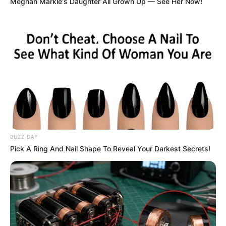
Meghan Markle's Daughter All Grown Up — See Her Now!
10 EMERAUDE DE BAIS
11 HUSSARD DU LANDRET
12 HOOKER BERRY
13 ETONNANT
Arrivée du QUINTE PRIX KERJACQUES
5 – 3 / 10 – 13 – 11
BUZZ DAY
Meilleur pronostic Quinté du Jour
Pick A Ring And Nail Shape To Reveal Your Darkest Secrets!
Europe1 : 5 – 11 – 3 – 13 – 12 – 10 – 6 – 9
100% Quinté le Direct Course de
CanalTurf