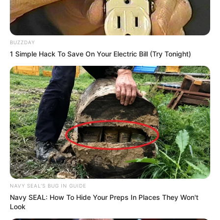
BUZZDAY
1 Simple Hack To Save On Your Electric Bill (Try Tonight)
NAVY SEAL'S BUG IN GUIDE
Navy SEAL: How To Hide Your Preps In Places They Won't
Look