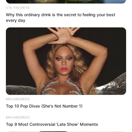
CTA FAVORITE
Why this ordinary drink is the secret to feeling your best
every day
La suite de la presse PMU du
Quinté+
BRAINBERRIES
Paris-Courses : 6 – 5 – 7 – 11 – 3 – 4 – 13 – 10
Top 10 Pop Divas (She's Not Number 1)
Paris-Turf : 7 – 5 – 6 – 11 – 13 – 10 – 3 – 4
Paris-Turf-TIP : 7 – 11 – 12 – 5 – 6 – 10 – 13 – 3
BRAINBERRIES
Paris-turf.com : 7 – 6 – 5 – 11 – 3 – 10 – 13 – 12
Top 9 Most Controversial 'Late Show' Moments
Pronos-START : 7 – 5 – 13 – 11 – 6 – 10 – 12 – 8