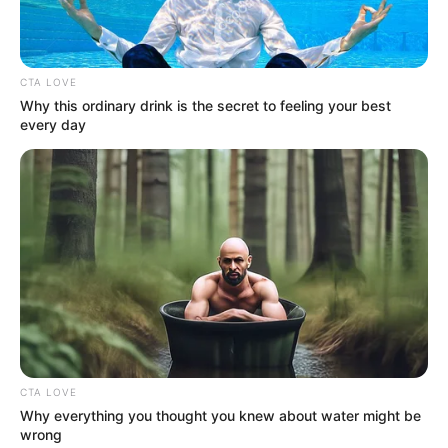
CTA LOVE
Why this ordinary drink is the secret to feeling your best
every day
Pronostics et Analyse du QUINTE
PRIX KERJACQUES du 5 Avril 2025
à Vincennes
Le Prix Kerjacques, prévu ce samedi 5 avril 2025 à
CTA LOVE
Vincennes, s’annonce comme une épreuve de très
Why everything you thought you knew about water might be
wrong
haut niveau. Disputée sur les 2700 mètres de la