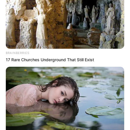
Bilto : 7 – 6 – 12 – 10 – 5 – 11 – 9 – 13
Dauphiné-Libéré : 5 – 6 – 11 – 7 – 3 – 13 – 10 – 12
Equidia-Live : 11 – 5 – 6 – 13 – 7 – 3 – 10 – 12
Europe1 : 5 – 11 – 3 – 13 – 12 – 10 – 6 – 9
GENY-COURSES : 7 – 5 – 6 – 11 – 10 – 13 – 12 – 3
Gény.com : 5 – 8 – 7 – 4 – 11 – 13 – 6 – 10
Gazette-des-Courses : 7 – 10 – 5 – 6 – 11 – 3 – 13 – 12
BRAINBERRIES
Le-Parisien : 7 – 5 – 11 – 6 – 10 – 13 – 3 – 8
17 Rare Churches Underground That Still Exist
Républicain-Lorrain : 5 – 7 – 11 – 13 – 6 – 10 – 12 – 8
Ouest-France : 5 – 7 – 6 – 10 – 11 – 13 – 3 – 4
Paris-Courses.com : 5 – 6 – 12 – 7 – 3 – 10 – 11 – 4