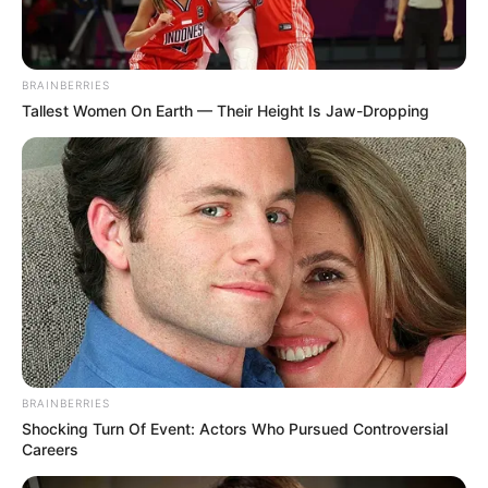
un frein, mais une place dans les cinq premiers
reste à sa portée.
BRAINBERRIES
Tallest Women On Earth — Their Height Is Jaw-Dropping
BRAINBERRIES
A ne pas négliger dans ce
Shocking Turn Of Event: Actors Who Pursued Controversial
Quinté+!
Careers