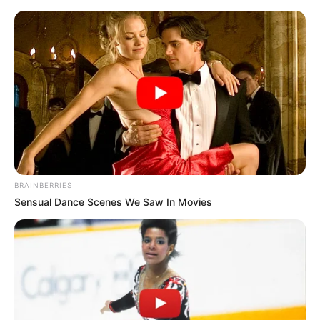
MENU
ET
WIDGETS
BRAINBERRIES
Sensual Dance Scenes We Saw In Movies
QUINTE PRIX KERJACQUES
PRONOSTIC PRESSE 05-04-