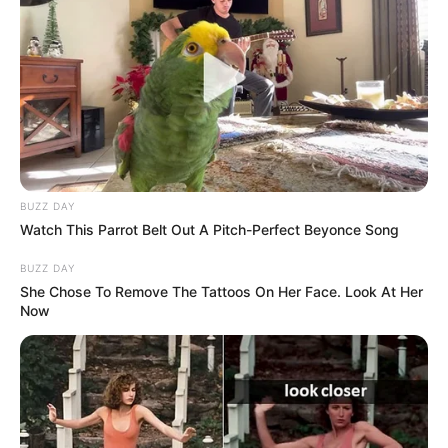
A lire également cet
article
avant de consulter les
numéros chance.
L’accès au site est 100% gratuit, merci de nous
soutenir avec un petit clic sur un des boutons.
✍
BUZZ DAY
Watch This Parrot Belt Out A Pitch-Perfect Beyonce Song
BUZZ DAY
She Chose To Remove The Tattoos On Her Face. Look At Her
Now