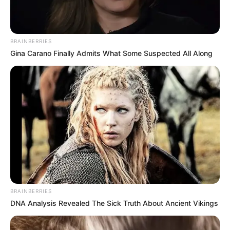
BRAINBERRIES
Gina Carano Finally Admits What Some Suspected All Along
Le pronostic en or de Logic-Prono
BRAINBERRIES
DNA Analysis Revealed The Sick Truth About Ancient Vikings
Les meilleurs de ces pronostics sont sur la toute
nouvelle version du logiciel 100 % gratuit
Logic-
Prono V3
. Vous n’avez plus qu’à les sélectionner et