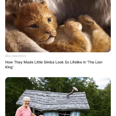
l’unique et super logiciel du Tiercé Quarté Quinté du
jour en fera la synthèse, ce qui sera peut-être le
meilleur pronostic PMU gagnant.
BRAINBERRIES
How They Made Little Simba Look So Lifelike in 'The Lion
King'