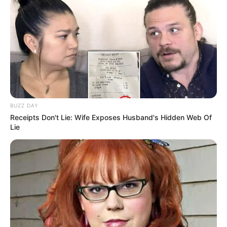
8 INSTAR DE REVE
9 JUMPER BAIE
10 BLEKOLINA
11 FURIOSO
12 EXUPERY
13 DINOZAURE
14 HENRY BRULARD
BUZZ DAY
Receipts Don't Lie: Wife Exposes Husband's Hidden Web Of
Lie