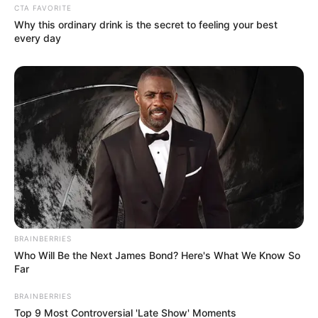
CTA FAVORITE
Why this ordinary drink is the secret to feeling your best
every day
Outsiders à surveiller : la cote
séduisante pour une belle place
Rêve de Prince (5)
effectue une rentrée attendue
après une absence. Vainqueur d’un Quinté+ au
printemps, il retrouve un parcours qu’il apprécie.
Même s’il risque de manquer de rythme, il a déjà
prouvé son efficacité sur la fraîcheur.
BRAINBERRIES
Dinozaure (13)
reste régulier à ce niveau et vient de
Who Will Be the Next James Bond? Here's What We Know So
terminer quatrième d’un lot correct. L’allongement
Far
de la distance servira ses intérêts. Avec un bon
BRAINBERRIES
parcours, il peut surprendre et décrocher une belle
Top 9 Most Controversial 'Late Show' Moments