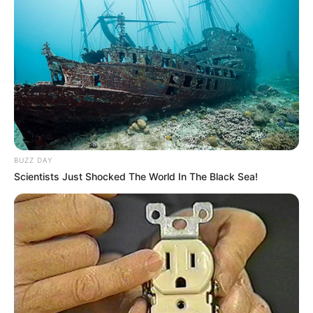
sélection de la presse hippique que vous propose Le
Tocard.fr.
Découvrez également parmi tous ces pronostiqueurs
professionnels, celui qui vous donne les meilleurs
pronostics. Pour les jeux du Couplé (Jumelé) , 2sur4
et du jeu simple placé.
Suivez toutes ces
meilleures-stats
qui sont réalisées
en temps réel.
BUZZ DAY
Avec une mise à jour quotidienne établie après
Scientists Just Shocked The World In The Black Sea!
chaque arrivée du Tiercé Quarté Quinté, dès que les
résultats définitifs sont annoncés et validés
officiellement par le PMU.