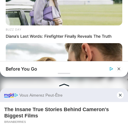
BUZZ DAY
Diana’s Last Words: Firefighter Finally Reveals The Truth
Before You Go
BUZZ DAY
Why Women Can't Resist Men Who Know This Hidden Secret