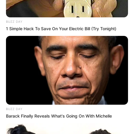
BUZZ DAY
1 Simple Hack To Save On Your Electric Bill (Try Tonight)
Les partants en lice pour la victoire au
Tiercé Quinté du jour
1 POLYRISK
2 LOU FAST
3 ROCK AND ROLL
4 UNDENIABLE ALIBI
BUZZ DAY
5 REVE DE PRINCE
Barack Finally Reveals What's Going On With Michelle
6 IGLOO IGLOO
7 JACKSON VILLE