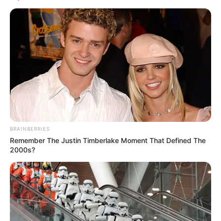
allocation.
Furioso (11)
voit sa situation au poids s’améliorer et
revient sur un tracé qui lui réussit. Sa marge est
faible, mais dans un terrain collant, il peut profiter
d’un rythme soutenu pour venir finir fort.
Les gros tocards du jour : deux
profils capables d’un coup d’éclat
BRAINBERRIES
Igloo Igloo (6)
n’a pas montré son vrai visage lors de
Remember The Justin Timberlake Moment That Defined The
sa rentrée. Toutefois, il travaille bien le matin et
2000s?
retrouve un parcours où il a souvent bien couru. Si
le terrain devient profond, il peut se glisser à belle
cote dans la bonne combinaison.
Instar de Rêve (8)
dépend d’un tandem redoutable
et affiche une belle condition. Sa valeur handicap