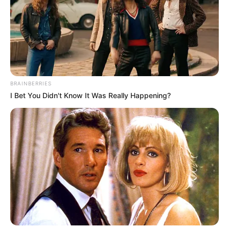
fond. La ligne du Prix Grandlieu sert de repère, et
plusieurs chevaux y ont brillé. Dans ce handicap
très ouvert, la hiérarchie s’annonce mouvante entre
favoris solides, chances régulières et outsiders prêts
à frapper fort. Sans plus attendre découvrez notre
pronostic Quinté+ du jour.
BRAINBERRIES
I Bet You Didn't Know It Was Really Happening?
Les favoris du Prix Le Parisien :
les valeurs sûres pour la victoire
Lou Fast (2)
affiche une régularité exemplaire
depuis son retour à la compétition. Deuxième du
Quinté+ référence, il confirme sa forme et semble
proche d’un succès mérité. Sa tenue et sa constance
en font une base incontournable pour les parieurs.
Rock And Roll (3)
progresse à chacune de ses