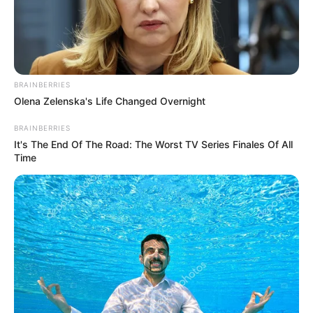
BRAINBERRIES
Olena Zelenska's Life Changed Overnight
BRAINBERRIES
It's The End Of The Road: The Worst TV Series Finales Of All
Time
Samedi 18 Octobre 2025 à AUTEUIL dans la Réunion
n°1 QUINTÉ PRIX LE PARISIEN (PRIX DU PRINCE
D’ECOUEN) – Haies – 3900 mètres.