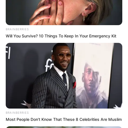
2025
BRAINBERRIES
Will You Survive? 10 Things To Keep In Your Emergency Kit
Dimanche 23 Mars 2025 à AUTEUIL dans la Réunion
n°1 QUINTE PRIX LUTTEUR III – Steeple – 4400
mètres.
BRAINBERRIES
Most People Don't Know That These 8 Celebrities Are Muslim