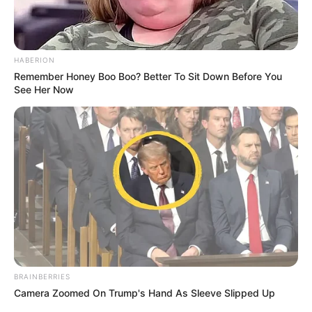
Avec une mise à jour quotidienne établie après
chaque arrivée du Tiercé Quarté Quinté, dès que les
résultats définitifs sont annoncés et validés
officiellement par le PMU.
HABERION
Remember Honey Boo Boo? Better To Sit Down Before You
See Her Now
BRAINBERRIES
Camera Zoomed On Trump's Hand As Sleeve Slipped Up
Les partants en lice pour la victoire au