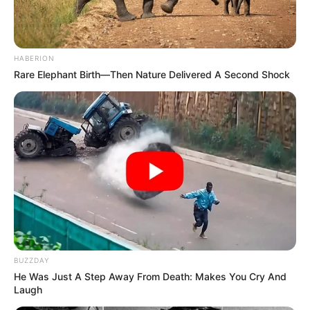
18 KARNAVAL POINT
HABERION
Rare Elephant Birth—Then Nature Delivered A Second Shock
Arrivée du QUINTE PMU PRIX LUTTEUR
III
BUZZDAY
He Was Just A Step Away From Death: Makes You Cry And
Laugh
6 – 5 – 12 – 3 – 7