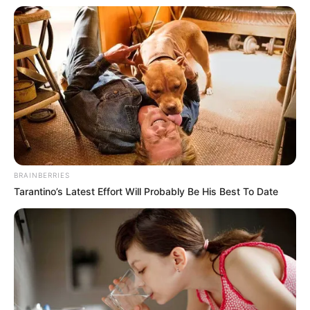
Lageneste & Macaire est régulier et capable de se
distinguer.
Persyambre (16) : Ce 6 ans, très prometteur, revient
sur le steeple après une excellente course sur les
haies. Il bénéficie d’un poids avantageux.
L’analyse des chevaux à
surveiller dans le Quinté du jour
BRAINBERRIES
Tarantino’s Latest Effort Will Probably Be His Best To Date
Benou (3) : Expérimenté dans les gros handicaps, il
devrait apprécier un terrain moins profond qu’en
dernier lieu.
Echo de Champdoux (7) : Connu à ce niveau, il
effectue une rentrée mais a souvent réussi en
venant frais.