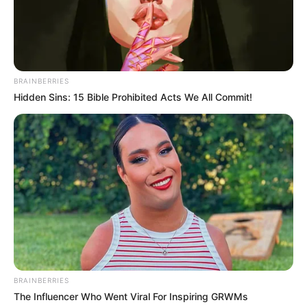
BRAINBERRIES
Hidden Sins: 15 Bible Prohibited Acts We All Commit!
La suite de l’analyse du Pronostic
Quinté+ en détails
BRAINBERRIES
Klitchko de Belair (2) : Doté d’une expérience
The Influencer Who Went Viral For Inspiring GRWMs
précieuse sur le parcours, ce pensionnaire de