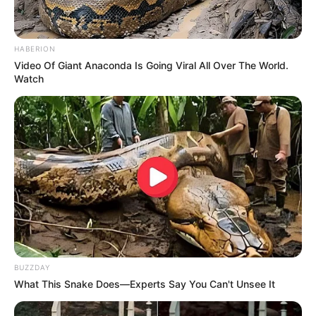
Pronos-START : 9 – 16 – 12 – 3 – 8 – 7 – 4 – 5
Scoopdyga : 12 – 9 – 16 – 3 – 2 – 4 – 10 – 8
HABERION
Spécial-Dernière : 16 – 2 – 9 – 3 – 1 – 8 – 12 – 5
Video Of Giant Anaconda Is Going Viral All Over The World.
Tiercé-Magazine : 16 – 18 – 15 – 3 – 8 – 2 – 14 – 11
Watch
Turfomania M : 8 – 16 – 4 – 1 – 5 – 9 – 6 – 2
Tropiques-FM : 6 – 1 – 9 – 13 – 8 – 2 – 12 – 3
Week-End : 2 – 13 – 6 – 8 – 1 – 3 – 9 – 7
Week-End-Turf.com : 16 – 9 – 2 – 8 – 13 – 3 – 7 – 11
Le pronostic en or de Logic-Prono
Les meilleurs de ces pronostics sont sur la toute
nouvelle version du logiciel 100 % gratuit
Logic-
Prono V3
. Vous n’avez plus qu’à les sélectionner et
BUZZDAY
l’unique et super logiciel du Tiercé Quarté Quinté du
What This Snake Does—Experts Say You Can't Unsee It
jour en fera la synthèse, ce qui sera peut-être le
meilleur pronostic PMU gagnant.