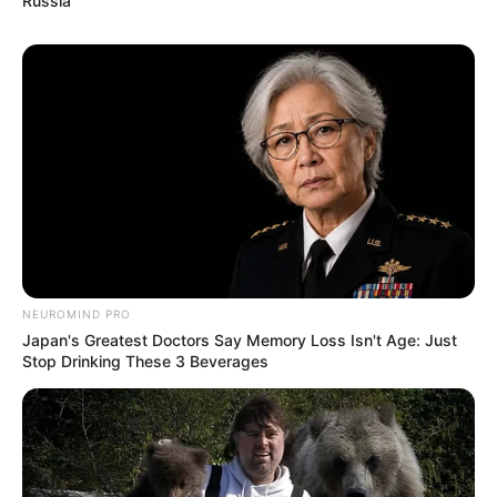
Russia
Web
, les deux systèmes sont basés sur les meilleurs
pronostics de la presse du PMU PLAY.
100%
personnalisables
avec une option mixte pour
maximiser vos chances de gagner.
NEUROMIND PRO
✍
Japan's Greatest Doctors Say Memory Loss Isn't Age: Just
Stop Drinking These 3 Beverages
QUINTE PRIX LUTTEUR III le
Pronostic de la presse PMU du
jour de Bilto, Paris-Turf, GENY,