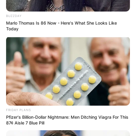
Ouest-France : 2 – 18 – 8 – 3 – 7 – 15 – 16 – 10
Paris-Courses.com : 16 – 8 – 2 – 12 – 3 – 13 – 9 – 15
BUZZDAY
Marlo Thomas Is 86 Now - Here's What She Looks Like
Today
FRIDAY PLANS
Pfizer's Billion-Dollar Nightmare: Men Ditching Viagra For This
87¢ Aisle 7 Blue Pill