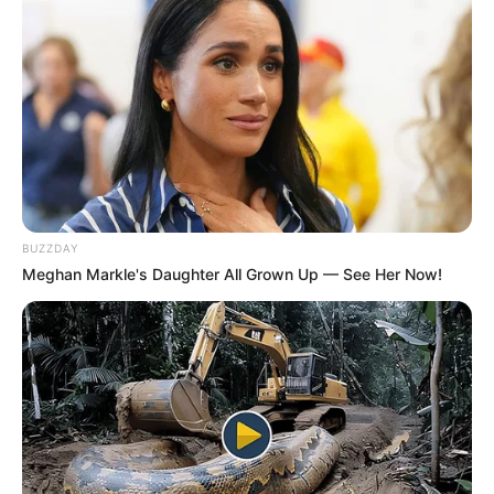
BUZZDAY
Meghan Markle's Daughter All Grown Up — See Her Now!
La suite de la presse PMU du
Quinté+
Paris-Turf : 12 – 16 – 2 – 8 – 9 – 7 – 6 – 5
Paris-Courses : 8 – 11 – 2 – 6 – 9 – 15 – 16 – 18
Paris-Turf-TIP : 16 – 2 – 8 – 7 – 13 – 15 – 3 – 10
Paris-turf.com : 8 – 7 – 2 – 3 – 5 – 6 – 15 – 16