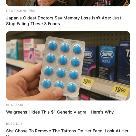
candidature. Bien que confrontée à une opposition
NEUROMIND PRO
plus solide, elle peut viser une 4e ou 5e place.
Japan's Oldest Doctors Say Memory Loss Isn't Age: Just
Stop Eating These 3 Foods
BOOSTARO
Walgreens Hides This $1 Generic Viagra - Here's Why
BUZZ DAY
She Chose To Remove The Tattoos On Her Face. Look At Her