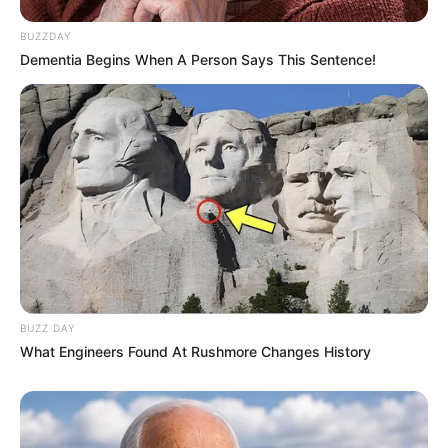
BUZZDAY
Dementia Begins When A Person Says This Sentence!
BUZZ DAY
What Engineers Found At Rushmore Changes History