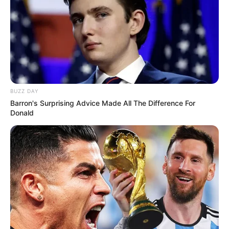
BUZZ DAY
Barron's Surprising Advice Made All The Difference For
Donald
L’analyse des chevaux à
surveiller dans le Quinté du jour
Veules (16)
En valeur 34, cette jument de 6 ans n’a plus à faire
ses preuves dans cette catégorie. Son effort final