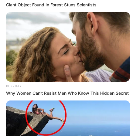
Giant Object Found In Forest Stuns Scientists
Spécial-Dernière : 16 – 6 – 5 – 1 – 13 – 15 – 3 – 4
Tiercé-Magazine : 16 – 11 – 4 – 5 – 13 – 9 – 3 – 14
Turfomania M : 6 – 1 – 8 – 10 – 3 – 4 – 15 – 13
Tropiques-FM : 16 – 5 – 3 – 15 – 1 – 2 – 6 – 14
Week-End : 16 – 5 – 3 – 1 – 15 – 6 – 4 – 13
Week-End-Turf.com : 16 – 6 – 1 – 3 – 15 – 9 – 5 – 13
BUZZDAY
Why Women Can't Resist Men Who Know This Hidden Secret