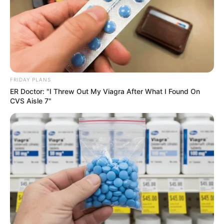
et du jeu simple placé. Suivez toutes ces
meilleures-
stats
qui sont réalisées en temps réel. Avec une mise
à jour quotidienne établie après chaque arrivée du
Tiercé Quarté Quinté, dès que les résultats définitifs
sont annoncés et validés officiellement par le PMU.
FRIDAY PLANS
ER Doctor: "I Threw Out My Viagra After What I Found On
CVS Aisle 7"