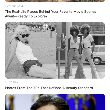
REWIND TALE
Melbora (15)
The Real-Life Places Behind Your Favorite Movie Scenes
Ultra régulière, Melbora a conclu dix fois dans les
Await—Ready To Explore?
trois premières lors de ses douze dernières courses.
Elle s’est imposée récemment à son retour sur le
gazon. En forme et expérimentée à Saint-Cloud, elle
mérite un large crédit pour les accessits.
BUZZ DAY
Photos From The 70s That Defined A Beauty Standard