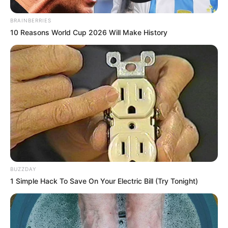
remarqué dans la course de référence du 20 mars
confirme sa compétitivité. Bien placée au poids, elle
BRAINBERRIES
peut encore viser une place.
10 Reasons World Cup 2026 Will Make History
Tilila (3)
Lauréate du Quinté+ du 20 mars sur ce même tracé,
Tilila reste à surveiller. Même si sa valeur actuelle
limite sa marge, sa constance plaide en sa faveur.
Pour une place, elle semble incontournable.
BUZZDAY
1 Simple Hack To Save On Your Electric Bill (Try Tonight)