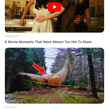
Gény.com : 5 – 13 – 6 – 11 – 8 – 15 – 14
Gazette-des-Courses : 6 – 1 – 16 – 14 – 5 – 3 – 13 – 4
Le-Parisien : 5 – 6 – 3 – 14 – 16 – 13 – 1 – 10
Républicain-Lorrain : 5 – 6 – 13 – 16 – 10 – 14 – 3 – 15
Ouest-France : 6 – 16 – 3 – 15 – 11 – 2 – 14 – 8
Paris-Courses.com : 16 – 5 – 3 – 1 – 15 – 6 – 4 – 13
HABERION
6 Movie Moments That Were Almost Too Hot To Show
Suite des pronostics de la Presse
PMU
Paris-Courses : 16 – 5 – 3 – 1 – 15 – 6 – 4 – 13
Paris-Turf : 6 – 16 – 3 – 5 – 13 – 15 – 4 – 9
Paris-Turf-TIP : 6 – 16 – 3 – 13 – 4 – 5 – 1 – 11
Paris-turf.com : 6 – 3 – 16 – 4 – 5 – 13 – 15 – 2
Pronos-START : 8 – 6 – 16 – 5 – 10 – 11 – 3
Scoopdyga : 5 – 6 – 13 – 16 – 10 – 14 – 8
BUZZDAY