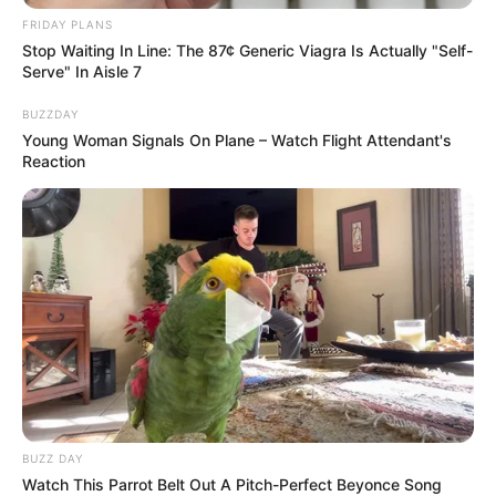
FRIDAY PLANS
Stop Waiting In Line: The 87¢ Generic Viagra Is Actually "Self-
Les partantes en lice pour la victoire au
Serve" In Aisle 7
Tiercé Quinté du jour
BUZZDAY
1 PRESA DIRETTA
Young Woman Signals On Plane – Watch Flight Attendant's
Reaction
2 DANCING QUEEN
3 TILILA
4 BONNY GLITTERS
5 MAIA STAR
6 TYRA
7 EARENDEL
8 LERFAL
9 ALATHEA
10 CHICA DE CIUDAD
11 AMOR A MANI
12 COCOON QUATRE
13 WEDGEWOOD PEARL
BUZZ DAY
14 SUMMER BREEZE
Watch This Parrot Belt Out A Pitch-Perfect Beyonce Song