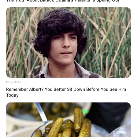
Le Prix Magic Night 2025 s’annonce comme un vrai
casse-tête stratégique pour les turfistes. Maia Star,
Tyra et Wedgewood Pearl détiennent les meilleures
garanties pour la victoire. Toutefois, la régularité de
Melbora, la solidité de Tilila, et la fin de course de
Veules en font des secondes chances sérieuses.
Parmi les outsiders, attention à Summer Breeze,
capable d’un coup d’éclat. Enfin, ne négligeons pas
les énormes cotes de Presa Diretta et Dancing Queen,
parfaitement capables de créer la surprise à
l’arrivée. Cette édition s’annonce palpitante, avec
BUZZDAY
des rapports potentiellement très rémunérateurs !
Remember Albert? You Better Sit Down Before You See Him
Today
QUINTÉ PRIX MAGIC NIGHT le
Pronostic en chiffre
5 – 6 – 13 – 15 – 16 – 3 – 14 – 4 / (10)