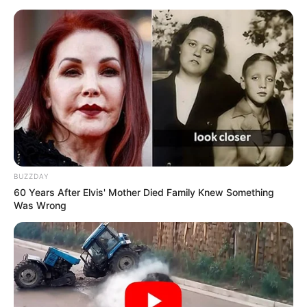
15 MELBORA
16 VEULES
Arrivée Quinté PMU du PRIX MAGIC
NIGHT
6 – 10 – 13 – 15 – 3
Meilleur pronostic QUINTÉ PRIX MAGIC
BUZZDAY
NIGHT
60 Years After Elvis' Mother Died Family Knew Something
Was Wrong
Turfomania M : 6 – 1 – 8 – 10 – 3 – 4 – 15 – 13
Le Quinté du jour selon votre horoscope
Découvrez pour le fun ou plus sérieusement ce que