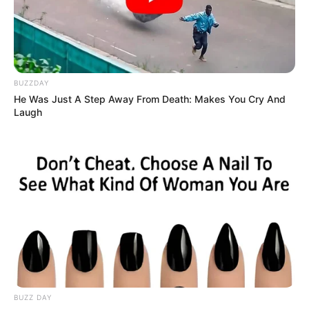
les étoiles vous proposent aujourd’hui.
Votre pronostic Quinté du jour
A lire également cet
article
avant de consulter les
numéros chance.
BUZZDAY
L’accès au site est 100% gratuit, merci de nous
He Was Just A Step Away From Death: Makes You Cry And
soutenir avec un petit clic sur un des boutons.
Laugh
✍
BUZZ DAY