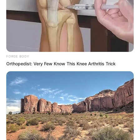
Tyra (6)
Fille de Lope de Vega, présentée par André Fabre,
Tyra affiche déjà une belle régularité. Elle a signé
deux quatrièmes places dans des courses bien
composées. Elle découvre les gros handicaps avec de
légitimes ambitions malgré un numéro de corde
défavorable. Son profil inspire confiance.
FORGE BODY
Orthopedist: Very Few Know This Knee Arthritis Trick
La suite de l’analyse du Pronostic
Quinté+ en détails
Wedgewood Pearl (13)
En pleine forme, Wedgewood Pearl reste sur deux
victoires convaincantes. Elle monte en puissance et
a visiblement franchi un cap. Malgré la surcharge de
trois kilos, elle conserve une très belle chance pour
ses débuts dans les Quinté+.