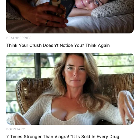
BRAINBERRIES
Think Your Crush Doesn't Notice You? Think Again
Lundi 19 MAI 2025 à SAINT-CLOUD dans la Réunion
n°1 QUINTÉ PRIX MAGIC NIGHT – Plat – 2100
mètres.
BOOSTARO
7 Times Stronger Than Viagra! "It Is Sold In Every Drug