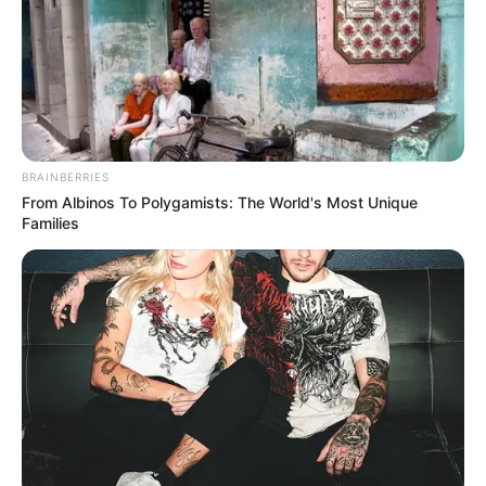
BRAINBERRIES
From Albinos To Polygamists: The World's Most Unique
Families
Quinté+ à Auteuil : analyse
complète et pronostic PMU pour
le Prix Rose Or No
Le Quinté+ disputé sur l’hippodrome d’Auteuil
s’annonce particulièrement ouvert. Cependant,
certains profils se détachent nettement au papier.
Entre chevaux en pleine forme, valeurs sûres et