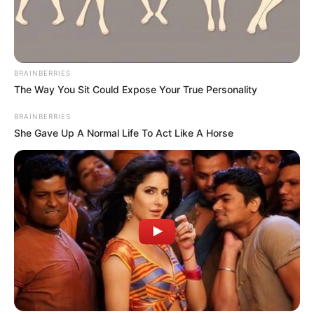
compétitivité dans cette catégorie l’an passé. Certes,
il a été pénalisé, mais il reste en pleine forme. Ainsi,
malgré la surcharge, sa tenue et son expérience en
font une priorité logique.
BRAINBERRIES
The Way You Sit Could Expose Your True Personality
BRAINBERRIES
She Gave Up A Normal Life To Act Like A Horse
Les Secondes chances Quinté+ :