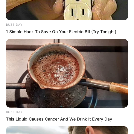
BUZZ DAY
1 Simple Hack To Save On Your Electric Bill (Try Tonight)
BUZZ DAY
This Liquid Causes Cancer And We Drink It Every Day