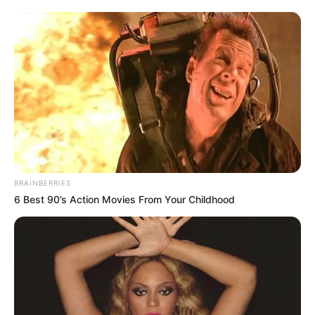
MOSSY WALSH (13)
est une jument encore
perfectible mais en plein progrès. En effet, elle a pris
une excellente troisième place pour son premier
handicap. De plus, son entraîneur estime qu’elle
peut gagner un Quinté+ à cette valeur. Ainsi, malgré
son manque d’expérience, elle mérite un large
crédit.
BRAINBERRIES
6 Best 90’s Action Movies From Your Childhood