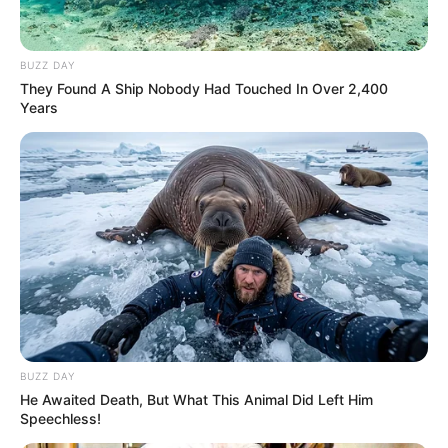
BUZZ DAY
They Found A Ship Nobody Had Touched In Over 2,400
Years
BUZZ DAY
He Awaited Death, But What This Animal Did Left Him
Speechless!