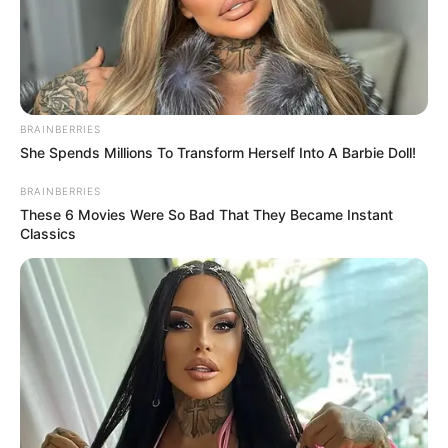
5 AULKO
6 SHAENJET
7 TATOO
8 DIXAN SENORA
9 PABLO
10 LE LASCAR
BRAINBERRIES
She Spends Millions To Transform Herself Into A Barbie Doll!
11 GOLDKIKOU
12 RAFFLES LIAISON
BRAINBERRIES
13 MOSSY WALSH
These 6 Movies Were So Bad That They Became Instant
14 JUMPER BAIE
Classics
15 ROYAL MOON
16 TALK SHOW