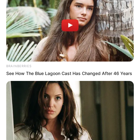
Obtenez vos tickets
Quinté+ ou Tiercé avec notre
logiciel intégré ou la meilleure version Spot du
Web
, les deux systèmes sont basés sur les meilleurs
pronostics de la presse du PMU PLAY.
100%
personnalisables
avec une option mixte pour
maximiser vos chances de gagner.
BRAINBERRIES
See How The Blue Lagoon Cast Has Changed After 46 Years
UTILE PAS UTILE ? CONT
QUINTÉ PRIX ROSE OR NO le