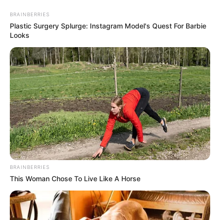
BRAINBERRIES
Plastic Surgery Splurge: Instagram Model's Quest For Barbie
Looks
MENU
ET
WIDGETS
BRAINBERRIES
This Woman Chose To Live Like A Horse
QUINTÉ PRIX ROSE OR NO
PRONOSTIC PMU 28-03-2026