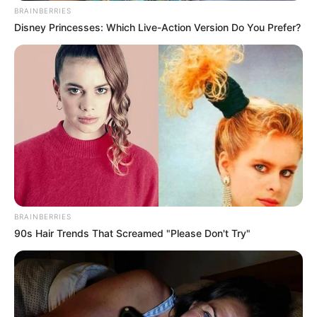
sélection de la presse hippique que vous propose Le
BRAINBERRIES
Tocard.fr.
Disney Princesses: Which Live-Action Version Do You Prefer?
Découvrez également parmi tous ces pronostiqueurs
professionnels, celui qui vous donne les meilleurs
pronostics. Pour les jeux du Couplé (Jumelé) , 2sur4
et du jeu simple placé.
Suivez toutes ces
meilleures-stats
qui sont réalisées
en temps réel.
Avec une mise à jour quotidienne établie après
chaque arrivée du Tiercé Quinté. Dès que les
résultats définitifs sont annoncés et validés
BRAINBERRIES
officiellement par le PMU.
90s Hair Trends That Screamed "Please Don't Try"