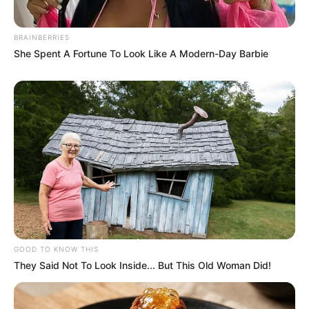
BRAINBERRIES
She Spent A Fortune To Look Like A Modern-Day Barbie
Arrivée du QUINTÉ PRIX ROSE OR NO
8 – 2 – 14 – 13 – 7
Meilleur pronostic Quinté du Jour
Spécial-Dernière
8 – 5 – 14 – 1 – 13 – 7 – 2 – 3
GOOD TO KNOW THIS
They Said Not To Look Inside... But This Old Woman Did!
Le Quinté du jour selon votre horoscope