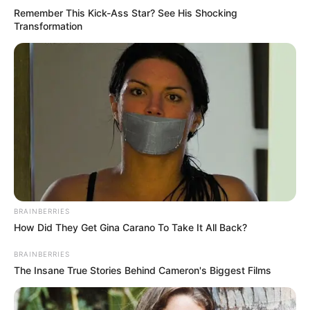
Ainsi, la combinaison gagnante passera par un
Remember This Kick-Ass Star? See His Shocking
Transformation
savant mélange de bases solides et de coups
spéculatifs, dans un Quinté+ où les surprises restent
très envisageables.
À vous de jouer sur le
PMU.fr
!
Le Pronostic « Standard » en
chiffre du QUINTÉ PRIX ROSE OR
NO
8 – 5 – 14 – 1 – 7 – 13 – 6 – 4 / (2)
BRAINBERRIES
How Did They Get Gina Carano To Take It All Back?
Générez vos tickets Quinté
BRAINBERRIES
The Insane True Stories Behind Cameron's Biggest Films
Tiercé avec notre Logiciel 100%
gratuit ou en version Spot.