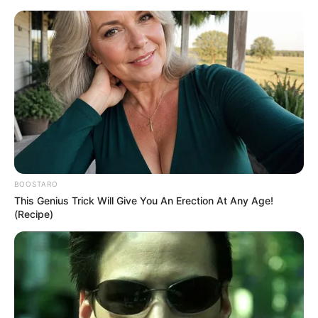
MENU
ET
WIDGETS
BOOSTARO
This Genius Trick Will Give You An Erection At Any Age!
(Recipe)
QUINTÉ PRIX XAVIER
HUNAULT PRONOSTIC PMU