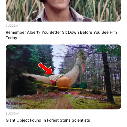
PRIX XAVIER HUNAULT
4 – 14 – 13 – 12 – 1 – 9 – 3 – 7 / (11)
Tocards à glisser : 5 – 2
BUZZDAY
Remember Albert? You Better Sit Down Before You See Him
Today
Générez vos tickets Quinté
Tiercé avec notre Logiciel 100%
gratuit ou en version Spot.
Obtenez vos tickets
Quinté+ ou Tiercé avec notre
logiciel intégré ou la meilleure version Spot du
Web
, les deux systèmes sont basés sur les meilleurs
pronostics de la presse du PMU PLAY.
100%
personnalisables
avec une option mixte pour
maximiser vos chances de gagner.
BUZZDAY
Giant Object Found In Forest Stuns Scientists