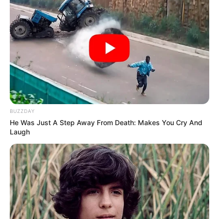
sélectif pour se faufiler en fin de combinaison.
En Conclusion : Un Quinté+ très
ouvert à Châteaubriant
Cette édition du Prix Xavier Hunault s’annonce
indécise et stratégique. Les chevaux du premier
poteau comme Imelda ou Garth Vader peuvent
BUZZDAY
résister aux attaques des plus riches. Toutefois,
He Was Just A Step Away From Death: Makes You Cry And
Furioso Fligny, Hamonet de Choisel ou encore
Laugh
Hasard d’Érable disposent des armes pour remonter
le handicap de 25 mètres. Dans ce Quinté+ ouvert,
les surprises ne sont pas à exclure, notamment via
des chevaux comme Flamenco ou Général Mitchell.
Le Pronostic Quinté en chiffre du