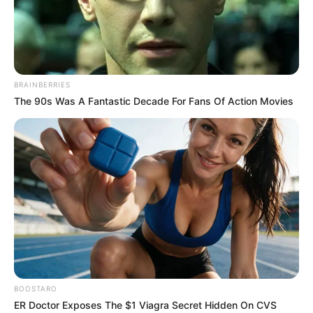
07-07-2025
BRAINBERRIES
The 90s Was A Fantastic Decade For Fans Of Action Movies
Lundi 7 Juillet 2025 à CHATEAUBRIANT Réunion 1
QUINTÉ PRIX XAVIER HUNAULT – Trot attelé – 3000
mètres.
BOOSTARO
ER Doctor Exposes The $1 Viagra Secret Hidden On CVS