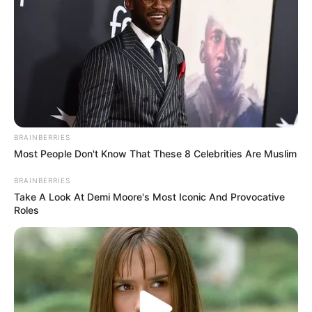
2 GENERAL MITCHELL
3 IMPERIAL BEJI
4 IMELDA
5 FLAMENCO
6 IES WE KAN
7 INTOUCHABLE
8 HASUR DAIRPET
9 HERALDIQUE
10 HIGH PROPULSION
BRAINBERRIES
11 HOLLYWOOD DU BOIS
Most People Don't Know That These 8 Celebrities Are Muslim
12 HASARD D’ERABLE
BRAINBERRIES
13 HAMONET DE CHOISEL
Take A Look At Demi Moore's Most Iconic And Provocative
14 FURIOSO FLIGNY
Roles
Arrivée PMU du QUINTÉ PRIX XAVIER
HUNAULT
12 – 7 – 14 – 1 – 9