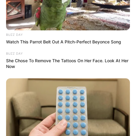
il mérite un coup de poker.
11 – Hollywood du Bois
Ce trotteur a été malheureux récemment dans le
Trophée Vert, mais son entourage est confiant. Il
BUZZ DAY
dispose d’un bel engagement et monte en puissance.
Watch This Parrot Belt Out A Pitch-Perfect Beyonce Song
Dans un bon jour, il peut créer la surprise à belle
BUZZ DAY
cote.
She Chose To Remove The Tattoos On Her Face. Look At Her
Now