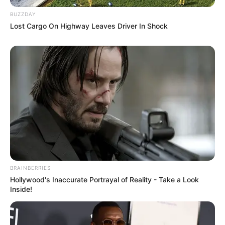
BUZZDAY
Lost Cargo On Highway Leaves Driver In Shock
BRAINBERRIES
Les partants en lice pour la victoire au
Hollywood's Inaccurate Portrayal of Reality - Take a Look
Inside!
Tiercé Quinté du jour
1 GARTH VADER