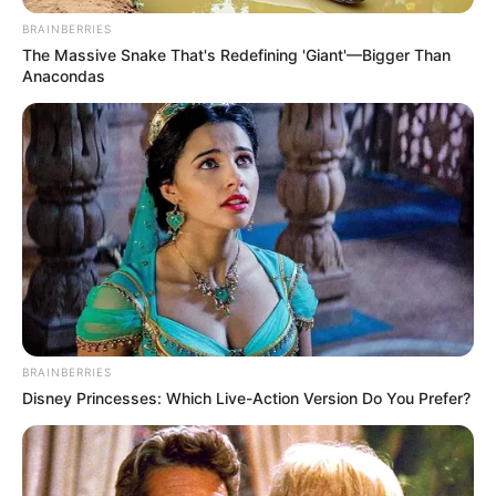
BRAINBERRIES
The Massive Snake That's Redefining 'Giant'—Bigger Than
Anacondas
BRAINBERRIES
Disney Princesses: Which Live-Action Version Do You Prefer?