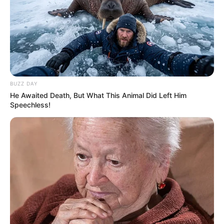
La suite de la presse PMU du
Quinté+
Paris-Turf : 12 – 4 – 9 – 3 – 14 – 1 – 13 – 7
BUZZ DAY
Paris-Courses : 9 – 12 – 4 – 3 – 14 – 13 – 1 – 5
He Awaited Death, But What This Animal Did Left Him
Paris-Turf-TIP : 4 – 1 – 3 – 5 – 2 – 12 – 14 – 13
Speechless!
Paris-turf.com : 9 – 12 – 4 – 3 – 13 – 14 – 1 – 7
Pronos-START : 9 – 1 – 13 – 4 – 14 – 12 – 7 – 11
Scoopdyga : 12 – 1 – 9 – 13 – 4 – 14 – 7 – 5
Spécial-Dernière : 4 – 1 – 9 – 3 – 12 – 14 – 13 – 11
Tiercé-Magazine : 12 – 1 – 3 – 14 – 13 – 11 – 7 – 9
Turfomania M : 4 – 13 – 9 – 1 – 14 – 12 – 11 – 7
Tropiques-FM : 13 – 12 – 14 – 7 – 9 – 1 – 4 – 5
Week-End : 12 – 13 – 9 – 14 – 4 – 3 – 7 – 11
Week-End-Turf.com : 7 – 3 – 4 – 14 – 13 – 12 – 1 – 9